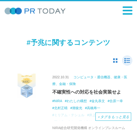
#予兆に関するコンテンツ
2022.10.31
コンピュータ・通信機器、健康・医
療、金融・保険
不確実性への対応を社会実装せよ
NIRA
わたしの構想
金丸恭文
合原一幸
北村正晴
潮俊光
高橋寿一
ミリアム・テシュル
井上敦
不確実性
＋
タグをもっと見る
不確実な事象
不確実性への対応力
複雑系
NIRA総合研究開発機構 オンラインプレスルーム
数理工学
未病
レジリエンス・エンジニアリング
Safety