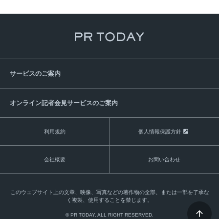
Ⅰ・Ⅱ
安全概念
予見能力
ネットワーク・システム障害
みずほ銀行ATM大規模障害
ａｕ通信障害
バタフライエフェクト
ネットワーク化
ソフトウエア開発
カオスエンジニアリング
モジュール化
マイクロサービス化
サービスのご案内
密結合・疎結合
危機対応
予兆
予見
加速度指数
分権的意思決定
東日本大震災
新型コロナウイルス
COVID-19
オンライン記者会見サービスのご案内
利用規約
個人情報保護方針
会社概要
お問い合わせ
このウェブサイト上の文章、映像、写真などの著作物の全部、または一部を了承な
く複製、使用することを禁じます。
© PR TODAY. ALL RIGHT RESERVED.