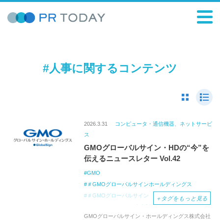
#人事に関するコンテンツ
2026.3.31
コンピュータ・通信機器、ネットサービ
ス
GMOグローバルサイン・HDの“今”を
伝えるニュースレター Vol.42
GMO
＃GMOグローバルサインホールディングス
＃GMOグローバルサイン
＃GMO大会議
＋
タグをもっと見る
2026
AIスキル
人事制度
女性の働きやすさ
GMOグローバルサイン・ホールディングス株式会社
SSL/TLS証明書の短縮
コードサイニング