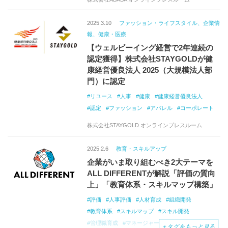
2025.3.10
ファッション・ライフスタイル、企業情
報、健康・医療
【ウェルビーイング経営で2年連続の
認定獲得】株式会社STAYGOLDが健
康経営優良法人 2025（大規模法人部
門）に認定
リユース
人事
健康
健康経営優良法人
認定
ファッション
アパレル
コーポレート
株式会社STAYGOLD オンラインプレスルーム
2025.2.6
教育・スキルアップ
企業がいま取り組むべき2大テーマを
ALL DIFFERENTが解説「評価の質向
上」「教育体系・スキルマップ構築」
評価
人事評価
人材育成
組織開発
教育体系
スキルマップ
スキル開発
管理職育成
マネージャー育成
リーダー育成
＋
タグをもっと見る