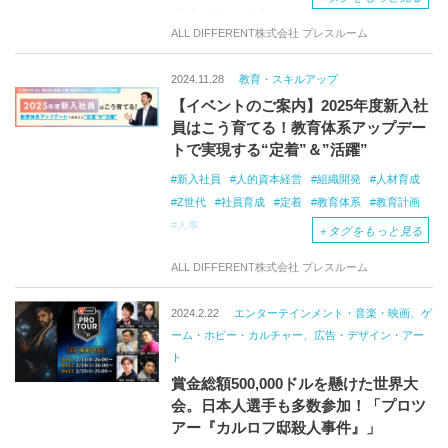
人事の悩み
人事
ALL DIFFERENT株式会社 プレスルーム
2024.11.28
教育・スキルアップ
【イベントのご案内】2025年度新入社
員はこう育てる！教育体系アップデー
トで実現する“定着”＆”活躍”
新入社員
人的資本経営
組織開発
人材育成
Z世代
社員育成
定着
教育体系
教育計画
人事
＋
タグをもっと見る
ALL DIFFERENT株式会社 プレスルーム
2024.2.22
エンターテインメント・音楽・映画、ゲ
ーム・ホビー・カルチャー、広告・デザイン・アー
ト
賞金総額500,000ドルを懸けた世界大
会。日本人選手も多数参加！「プロツ
アー『カルロフ邸殺人事件』」