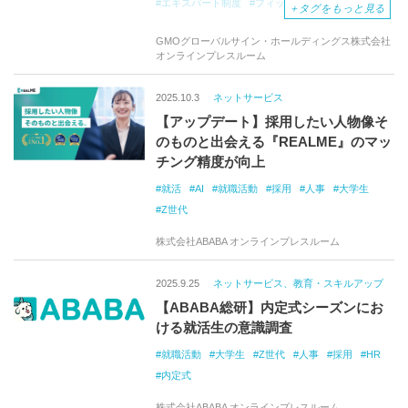
エキスパート制度
フィッシング攻撃
＋
タグをもっと見る
電子証明書
サイバー攻撃
ウェビナーレポート
GMOグローバルサイン・ホールディングス株式会社
オンラインプレスルーム
2025.10.3
ネットサービス
【アップデート】採用したい人物像そ
のものと出会える『REALME』のマッ
チング精度が向上
就活
AI
就職活動
採用
人事
大学生
Z世代
株式会社ABABA オンラインプレスルーム
2025.9.25
ネットサービス、教育・スキルアップ
【ABABA総研】内定式シーズンにお
ける就活生の意識調査
就職活動
大学生
Z世代
人事
採用
HR
内定式
株式会社ABABA オンラインプレスルーム