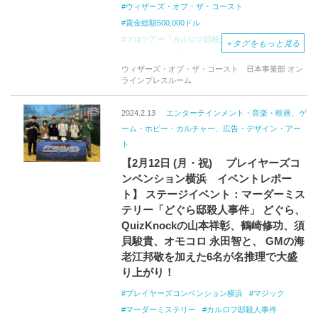
ウィザーズ・オブ・ザ・コースト
賞金総額500,000ドル
プロツアー『カルロフ邸殺人事件』
＋
タグをもっと見る
YouTubeチャンネル
ライブ配信
ウィザーズ・オブ・ザ・コースト 日本事業部 オン
元祖戦略トレーディングカードゲーム
ラインプレスルーム
マジック：ザ・ギャザリング
マジック
MagicCon:
Chicago
MTGアリーナ
2024.2.13
エンターテインメント・音楽・映画、ゲ
ーム・ホビー・カルチャー、広告・デザイン・アー
ト
【2月12日 (月・祝) プレイヤーズコ
ンベンション横浜 イベントレポー
ト】 ステージイベント：マーダーミス
テリー「どぐら邸殺人事件」 どぐら、
QuizKnockの山本祥彰、鶴崎修功、須
貝駿貴、オモコロ 永田智と、 GMの海
老江邦敬を加えた6名が名推理で大盛
り上がり！
プレイヤーズコンベンション横浜
マジック
マーダーミステリー
カルロフ邸殺人事件