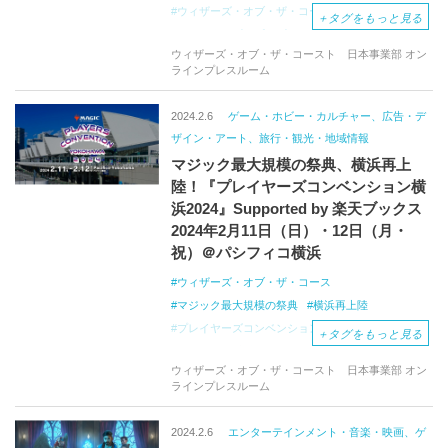
ウィザーズ・オブ・ザ・コースト
＋
タグをもっと見る
マジック：ザ・ギャザリング
ウィザーズ・オブ・ザ・コースト 日本事業部 オン
トレーディングカードゲーム
どぐら
ラインプレスルーム
QuizKnock
海老江邦敬
オモコロ
永田智
須貝駿貴
鶴崎修功
山本祥彰
2024.2.6
ゲーム・ホビー・カルチャー、広告・デ
ザイン・アート、旅行・観光・地域情報
マジック最大規模の祭典、横浜再上
陸！『プレイヤーズコンベンション横
浜2024』Supported by 楽天ブックス
2024年2月11日（日）・12日（月・
祝）＠パシフィコ横浜
ウィザーズ・オブ・ザ・コース
マジック最大規模の祭典
横浜再上陸
プレイヤーズコンベンション横浜
楽天ブックス
＋
タグをもっと見る
パシフィコ横浜
QuizKnock
ウィザーズ・オブ・ザ・コースト 日本事業部 オン
マジック：ザ・ギャザリング
マジック
ラインプレスルーム
コラボイベント
カルロフ邸殺人事件
マジックインフルエンサー
アーティスト
2024.2.6
エンターテインメント・音楽・映画、ゲ
どぐら
MTGアリーナ