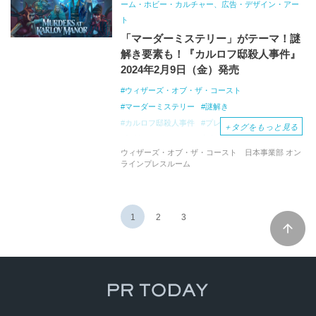
ーム・ホビー・カルチャー、広告・デザイン・アー
ト
「マーダーミステリー」がテーマ！謎
解き要素も！『カルロフ邸殺人事件』
2024年2月9日（金）発売
ウィザーズ・オブ・ザ・コースト
マーダーミステリー
謎解き
カルロフ邸殺人事件
プレイ・ブースター
＋
タグをもっと見る
新製品
渋谷
屋外広告
ウィザーズ・オブ・ザ・コースト 日本事業部 オン
マジック：ザ・ギャザリング
マジック
ハチ公
ラインプレスルーム
推理
シリアル番号
MTGアリーナ
1
2
3