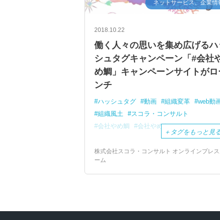
ネットサービス、企業情
2018.10.22
働く人々の思いを集め広げるハ
シュタグキャンペーン「#会社
め鯛」キャンペーンサイトがロ
ンチ
ハッシュタグ
動画
組織変革
web動
組織風土
スコラ・コンサルト
会社やめ鯛
会社やめたい
＋
タグをもっと見
株式会社スコラ・コンサルト オンラインプレス
ーム