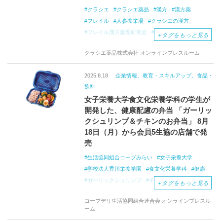
クラシエ
クラシエ薬品
漢方
漢方薬
フレイル
人参養栄湯
クラシエの漢方
フレイル漢方薬理研究会
健康
長寿
＋
タグをもっと見る
クラシエ薬品株式会社 オンラインプレスルーム
2025.8.18
企業情報、教育・スキルアップ、食品・
飲料
女子栄養大学食文化栄養学科の学生が
開発した、健康配慮の弁当 「ガーリッ
クシュリンプ＆チキンのお弁当」 8月
18日（月）から会員5生協の店舗で発
売
生活協同組合コープみらい
女子栄養大学
学校法人香川栄養学園
食文化栄養学科
健康
ガーリックシュリンプ
チキン
お弁当
学生
＋
タグをもっと見る
コープデリ生活協同組合連合会 オンラインプレスル
ーム