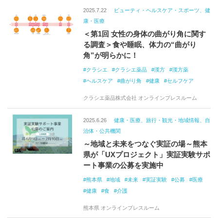
2025.7.22
ビューティ・ヘルスケア・スポーツ、健
康・医療
＜第1回 女性の身体の曲がり角に関す
る調査＞食や睡眠、体力の“曲がり
角”が明らかに！
クラシエ
クラシエ薬品
漢方
漢方薬
ヘルスケア
曲がり角
健康
セルフケア
クラシエ薬品株式会社 オンラインプレスルーム
2025.6.26
健康・医療、旅行・観光・地域情報、自
治体・公共機関
～地域と未来をつなぐ実証の場～熊本
県が「UXプロジェクト」実証実験サポ
ート事業の公募を実施中
熊本県
地域
未来
実証実験
公募
医療
健康
食
介護
熊本県 オンラインプレスルーム