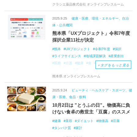
クラシエ薬品株式会社 オンラインプレスルーム
2025.9.25
健康・医療、環境・エネルギー、自治
体・公共機関
熊本県「UXプロジェクト」令和7年度
採択企業11社が決定
熊本
UXプロジェクト
令和7年度
採択
ライフサイエンス
地域課題解決
産業創出
医療
介護
健康
食
ビューティー
＋
タグをもっと見る
スマート
農業
熊本県 オンラインプレスルーム
2025.9.24
ビューティ・ヘルスケア・スポーツ、健
康・医療、食品・飲料
10月2日は ”とうふの日”。物価高に負
けない食卓の救世主「豆腐」のススメ
健康
美容
ダイエット
物価高
豆腐
タンパク質
家計