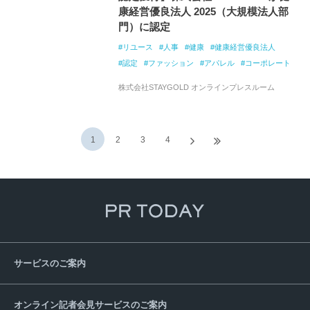
康経営優良法人 2025（大規模法人部
門）に認定
リユース
人事
健康
健康経営優良法人
認定
ファッション
アパレル
コーポレート
株式会社STAYGOLD オンラインプレスルーム
1
2
3
4
サービスのご案内
オンライン記者会見サービスのご案内