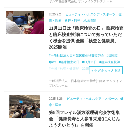
ヤシマ食品株式会社 オンラインプレスルーム
2025.9.2
ビューティ・ヘルスケア・スポーツ、健
康・医療、旅行・観光・地域情報
11月11日は「臨床検査の日」 臨床検査
と臨床検査技師について知っていただ
く機会を提供 全国「検査と健康展」
2025開催
一般社団法人日本臨床衛生検査技師会
日臨技
jamt
臨床検査の日
11月11日
臨床検査技師
全国「検査と健康展」2025
臨床検査模擬体験
＋
タグをもっと見る
健康チェック
一般社団法人 日本臨床衛生検査技師会 オンライン
プレスルーム
2025.8.26
ビューティ・ヘルスケア・スポーツ、健
康・医療
第8回フレイル漢方薬理研究会学術集
会 「健康長寿と人参養栄湯(にんじん
ようえいとう)」を開催