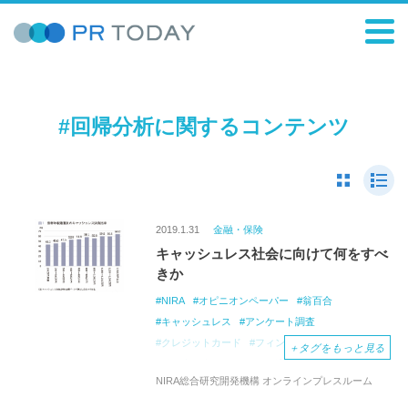
#回帰分析に関するコンテンツ
2019.1.31
金融・保険
キャッシュレス社会に向けて何をすべ
きか
NIRA
オピニオンペーパー
翁百合
キャッシュレス
アンケート調査
クレジットカード
フィンテック
＋
タグをもっと見る
インターネットバンキング
キャッシュカード
NIRA総合研究開発機構 オンラインプレスルーム
デビットカード
電子マネー
ポイント利用
回帰分析
最小二乗法