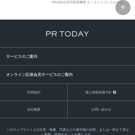
NIRA総合研究開発機構 オンラインプレスルーム
ブルース・バートン
Bruce
Batten
フランツ・ヴァルデンベルガー
Franz
Waldenberger
澁谷壮紀
日本研究
日本研究者
日本専門家
知日派
日米関係
日韓関係
日本政治
日本政府
海外戦略
広報戦略
研究基盤
アカデミックポスト
寄付講座
日本語学習
留学生
奨学金
インターンシップ
デジタル基盤の整備
サービスのご案内
英語発信
オンライン記者会見サービスのご案内
利用規約
個人情報保護方針
会社概要
お問い合わせ
このウェブサイト上の文章、映像、写真などの著作物の全部、または一部を了承な
く複製、使用することを禁じます。