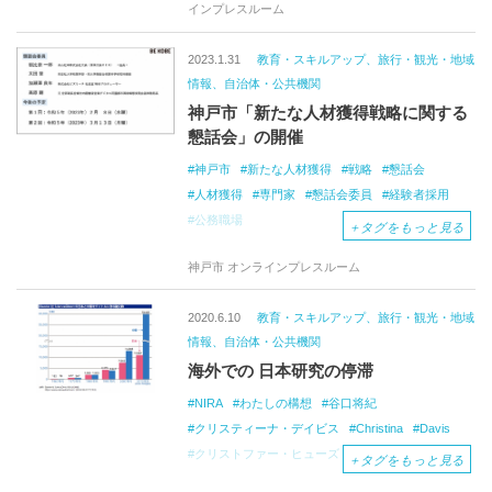
インプレスルーム
2023.1.31
教育・スキルアップ、旅行・観光・地域
情報、自治体・公共機関
神戸市「新たな人材獲得戦略に関する
懇話会」の開催
神戸市
新たな人材獲得
戦略
懇話会
人材獲得
専門家
懇話会委員
経験者採用
公務職場
＋
タグをもっと見る
神戸市 オンラインプレスルーム
2020.6.10
教育・スキルアップ、旅行・観光・地域
情報、自治体・公共機関
海外での 日本研究の停滞
NIRA
わたしの構想
谷口将紀
クリスティーナ・デイビス
Christina
Davis
クリストファー・ヒューズ
Christopher
＋
タグをもっと見る
Hughes
パク・チョルヒ
朴喆煕