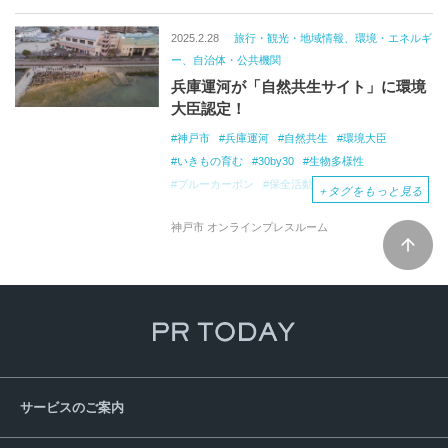
2025.2.28
旅行・観光・地域情報、環境・エネルギ
ー、自治体・公共機関
兵庫運河が「自然共生サイト」に環境
大臣認定！
神戸市
兵庫運河
自然共生
環境大臣
いきもの育む
30by30
生物多様性
ブルーカーボン
保全活動
＋
タグをもっと見る
神戸市 オンラインプレスルーム
サービスのご案内