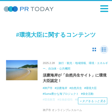
#環境大臣に関するコンテンツ
2025.2.28
旅行・観光・地域情報、環境・エネルギ
ー、自治体・公共機関
須磨海岸が「自然共生サイト」に環境
大臣認定！
神戸市
須磨海岸
自然共生
環境大臣
Suma豊かな海プロジェクト
保全活動
環境教育
生物多様性
絶滅危惧種
＋
タグをもっと見る
ブルーカーボン
ビーチクリーン
里海
神戸市 オンラインプレスルーム