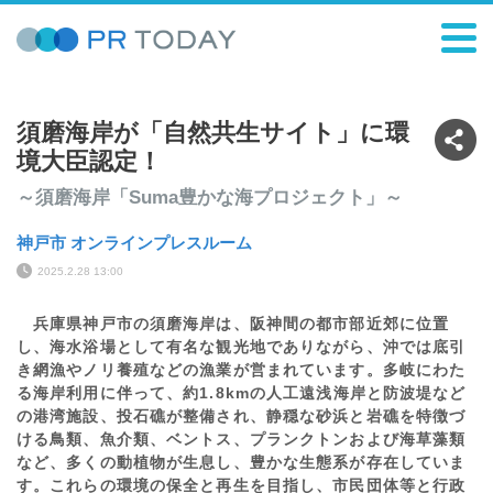
須磨海岸が「自然共生サイト」に環
境大臣認定！
～須磨海岸「Suma豊かな海プロジェクト」～
神戸市 オンラインプレスルーム
2025.2.28 13:00
兵庫県神戸市の須磨海岸は、阪神間の都市部近郊に位置
し、海水浴場として有名な観光地でありながら、沖では底引
き網漁やノリ養殖などの漁業が営まれています。多岐にわた
る海岸利用に伴って、約1.8kmの人工遠浅海岸と防波堤など
の港湾施設、投石礁が整備され、静穏な砂浜と岩礁を特徴づ
ける鳥類、魚介類、ベントス、プランクトンおよび海草藻類
など、多くの動植物が生息し、豊かな生態系が存在していま
す。これらの環境の保全と再生を目指し、市民団体等と行政