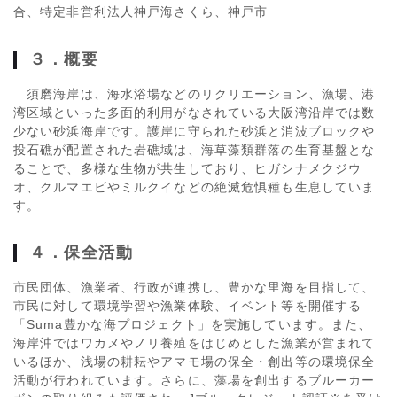
合、特定非営利法人神戸海さくら、神戸市
３．概要
須磨海岸は、海水浴場などのリクリエーション、漁場、港
湾区域といった多面的利用がなされている大阪湾沿岸では数
少ない砂浜海岸です。護岸に守られた砂浜と消波ブロックや
投石礁が配置された岩礁域は、海草藻類群落の生育基盤とな
ることで、多様な生物が共生しており、ヒガシナメクジウ
オ、クルマエビやミルクイなどの絶滅危惧種も生息していま
す。
４．保全活動
市民団体、漁業者、行政が連携し、豊かな里海を目指して、
市民に対して環境学習や漁業体験、イベント等を開催する
「Suma豊かな海プロジェクト」を実施しています。また、
海岸沖ではワカメやノリ養殖をはじめとした漁業が営まれて
いるほか、浅場の耕耘やアマモ場の保全・創出等の環境保全
活動が行われています。さらに、藻場を創出するブルーカー