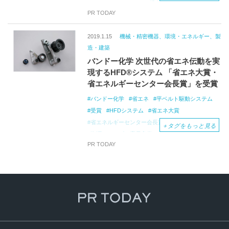
ENEX2025
AI
CO2排出量削減
PR TODAY
2019.1.15
機械・精密機器、環境・エネルギー、製
造・建築
バンドー化学 次世代の省エネ伝動を実
現するHFD®システム 「省エネ大賞・
省エネルギーセンター会長賞」を受賞
バンドー化学
省エネ
平ベルト駆動システム
受賞
HFDシステム
省エネ大賞
省エネルギーセンター会長賞
＋
タグをもっと見る
資源エネルギー庁長官賞
産業機械
PR TODAY