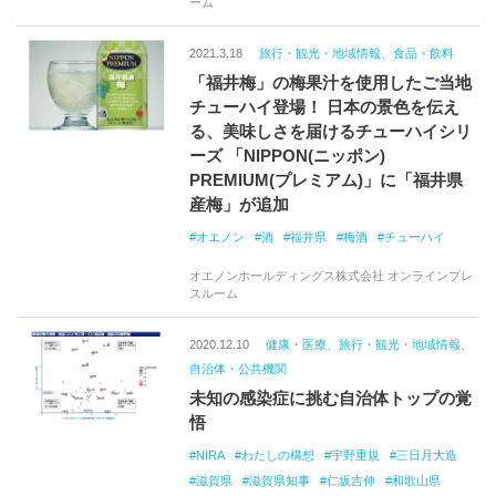
ーム
2021.3.18
旅行・観光・地域情報、食品・飲料
「福井梅」の梅果汁を使用したご当地
チューハイ登場！ 日本の景色を伝え
る、美味しさを届けるチューハイシリ
ーズ 「NIPPON(ニッポン)
PREMIUM(プレミアム)」に「福井県
産梅」が追加
オエノン
酒
福井県
梅酒
チューハイ
オエノンホールディングス株式会社 オンラインプレ
スルーム
2020.12.10
健康・医療、旅行・観光・地域情報、
自治体・公共機関
未知の感染症に挑む自治体トップの覚
悟
NIRA
わたしの構想
宇野重規
三日月大造
滋賀県
滋賀県知事
仁坂吉伸
和歌山県