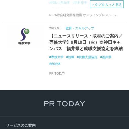
和歌山県知事
稲村和美
兵庫県尼崎市
＋
タグをもっと見る
尼崎市長
石山志保
福井県大野市
大野市長
NIRA総合研究開発機構 オンラインプレスルーム
平井伸治
鳥取県
鳥取県知事
渡邊翔太
新型コロナウイルス感染症
地方自治体
首長
2019.9.5
教育・スキルアップ
首長インタビュー
国と地方自治体
中央-地方
【ニュースリリース・取材のご案内／
国と地方自治体の役割分担
自治体間の機能分担
専修大学】9月10日（火）＠神田キャ
国と地方自治体の連携
自治体間の連携
ンパス 福井県と就職支援協定を締結
民主主義
国内初の院内感染
PCR検査
疫学調査
行動履歴調査
保健所
専修大学
就職
就職支援協定
福井県
保健所の統合ネットワーク化
HER-SYS
自治体
感染者のプライバシー
自治体間の情報共有
PR TODAY
首長同士の情報交換
医療資源
医師会
マスク
現場主導
リーダーシップ
サービスのご案内