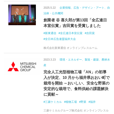
2025.5.22
企業情報、広告・デザイン・アート、自
治体・公共機関
創業者 谷 喜久郎が第13回「全広連日
本宣伝賞」吉田賞を受賞しました
新東通信
全広連日本宣伝賞
吉田賞
全日本広告連盟福井大会
株式会社新東通信 オンラインプレスルーム
2023.3.23
環境・エネルギー、製造・建築、農林水
産
完全人工光型植物工場「AN」の初導
入が決定、10 月から福井県おおい町で
栽培を開始 ～おいしい、安全な野菜の
安定的な栽培で、食料供給の課題解決
に貢献～
三菱ケミカル
植物工場
野菜
福井
三菱ケミカルグループ株式会社 オンラインプレスル