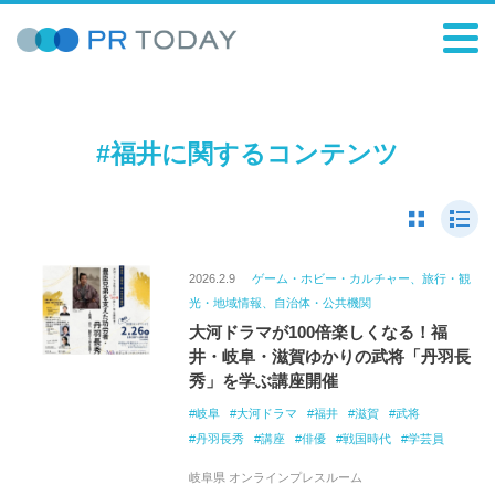
#福井に関するコンテンツ
2026.2.9
ゲーム・ホビー・カルチャー、旅行・観
光・地域情報、自治体・公共機関
大河ドラマが100倍楽しくなる！福
井・岐阜・滋賀ゆかりの武将「丹羽長
秀」を学ぶ講座開催
岐阜
大河ドラマ
福井
滋賀
武将
丹羽長秀
講座
俳優
戦国時代
学芸員
岐阜県 オンラインプレスルーム