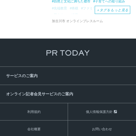
自然と文化に満ちた都市
子育てへの取り組み
先端教育
将棋
ファミリーサポートセンター
＋
タグをもっと見る
図書館
AI活用
ＩＣＴ教育
地域BWA
加古川市 オンラインプレスルーム
見守りカメラ
見守りボランティア
棋士のまち加古川
カヌーイベント
サービスのご案内
オンライン記者会見サービスのご案内
利用規約
個人情報保護方針
会社概要
お問い合わせ