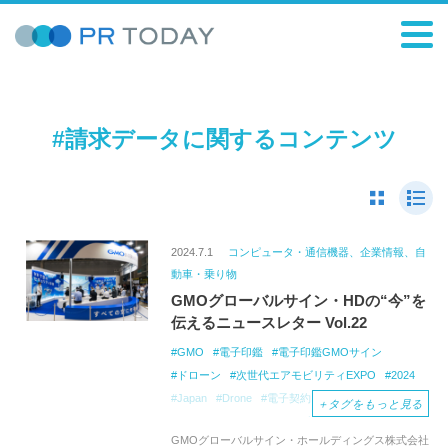
#請求データに関するコンテンツ
2024.7.1
コンピュータ・通信機器、企業情報、自
動車・乗り物
GMOグローバルサイン・HDの“今”を
伝えるニュースレター Vol.22
GMO
電子印鑑
電子印鑑GMOサイン
ドローン
次世代エアモビリティEXPO
2024
Japan
Drone
電子契約
PKIソリューション
＋
タグをもっと見る
TX-Ramp
Atlas
インボイス
請求データ
GMOグローバルサイン・ホールディングス株式会社
DX
SDGs
空飛ぶクルマ
VR