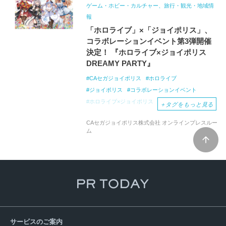
ゲーム・ホビー・カルチャー、旅行・観光・地域情
報
「ホロライブ」×「ジョイポリス」、
コラボレーションイベント第3弾開催
決定！ 『ホロライブ×ジョイポリス
DREAMY PARTY』
CAセガジョイポリス
ホロライブ
ジョイポリス
コラボレーションイベント
ホロライブ×ジョイポリス
DREAMY
PARTY
＋
タグをもっと見る
描き下ろし
メインビジュアル
ミニキャラ
CAセガジョイポリス株式会社 オンラインプレスルー
屋内型テーマパーク
東京ジョイポリス
ム
ホロライブプロダクション
VTuber
バーチャルYouTuber』
サービスのご案内