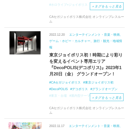
ホロライブ×ジョイポリス
DREAMY
PARTY
＋
タグをもっと見る
アトラクションコラボ
ホロ×マッチ
限定展示
CAセガジョイポリス株式会社 オンラインプレスルー
東京・台場
屋内型テーマパーク
ム
東京ジョイポリス
カバー
DecoPOLIS
グランドオープン
バーチャルYouTuber
2022.12.20
エンターテインメント・音楽・映画、
二次元アイドルグループ
VTuber
ゲーム・ホビー・カルチャー、旅行・観光・地域情
報
東京ジョイポリス初！時期により彩り
を変えるイベント専用エリア
『DecoPOLIS(デコポリス)』2023年1
月20日（金） グランドオープン！
CAセガジョイポリス
東京ジョイポリス初
DecoPOLIS
デコポリス
グランドオープン
東京・台場
屋内型テーマパーク
＋
タグをもっと見る
東京ジョイポリス
イベント専用エリア
CAセガジョイポリス株式会社 オンラインプレスルー
エンターテインメントコンテンツ
最新VR
ム
コンテンツ体験
女性VTuberグループ
ホロライブ
コラボの限定展示
Sparklers
2022.11.17
エンターテインメント・音楽・映画、
ホロライブ×ジョイポリス
DREAMY
PARTY