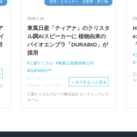
物
環境・エネルギー、自動車・乗り物
2026.1.14
20
ア
東風日産「ティアナ」のクリスタ
H
イ
ル調AIスピーカーに 植物由来の
用
バイオエンプラ「DURABIO」が
「
採用
三菱ケミカル
東風日産乗用車公司
DURABIO™
る
三
バイオエンジニアリングプラスチック
ル
＋
タグをもっと見る
ス
自動車
化学素材
三菱ケミカルグループ株式会社 オンラインプレス
ルーム