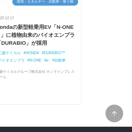
環境・エネルギー、自動車・乗り物
25.12.17
ondaの新型軽乗用EV「N-ONE
e:」に植物由来のバイオエンプラ
DURABIO」が採用
三菱ケミカル
HONDA
DURABIO™
バイオエンプラ
N-ONE
e:
自動車
菱ケミカルグループ株式会社 オンラインプレス
ーム