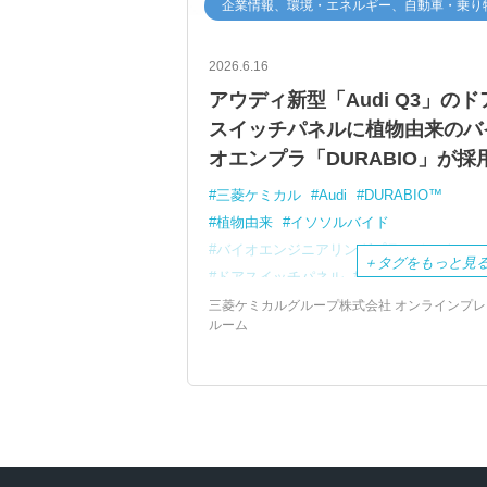
企業情報、環境・エネルギー、自動車・乗り
2026.6.16
アウディ新型「Audi Q3」のド
スイッチパネルに植物由来のバ
オエンプラ「DURABIO」が採
三菱ケミカル
Audi
DURABIO™
植物由来
イソソルバイド
バイオエンジニアリングプラスチック
＋
タグをもっと見
ドアスイッチパネル
生産の効率化
コスト削減
自動車
三菱ケミカルグループ株式会社 オンラインプレ
ルーム