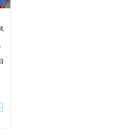
え
、
日
る