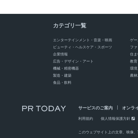
タカショーデジテック
光の価値
スパイス＆ハーブ」
食の多様化
スペシャルイベント
カテゴリ一覧
ヴォークス・トレーディング
東京マツシマ
チェーンストリーム
エンターテインメント・音楽・映画
ゲー
レストランテック
Smart
Kitchen
ビューティ・ヘルスケア・スポーツ
ファ
Summit
Japan(SKS
Japan)
企業情報
住ま
広告・デザイン・アート
教育
機械・精密機器
環境
製造・建築
農林
食品・飲料
サービスのご案内
オンラ
利用規約
個人情報保護方針
このウェブサイト上の文章、映像、