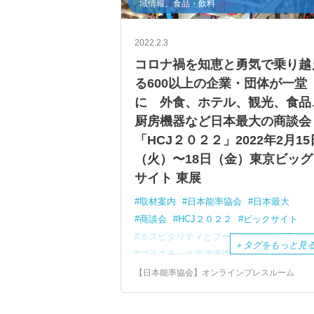
域情報、食品・飲料
2022.2.3
コロナ禍を知恵と勇気で乗り越
る600以上の企業・団体が一堂
に 外食、ホテル、観光、食品
厨房機器など日本最大の商談会
「HCJ２０２２」2022年2月15
（火）〜18日（金）東京ビッグ
サイト 東展
取材案内
日本能率協会
日本最大
商談会
HCJ２０２２
ビックサイト
ホスピタリティとフードサービス業界
＋
タグをもっと見
プラスチック資源循環促進法
アウトドア志向
トレーラーハウス
【日本能率協会】オンラインプレスルーム
ソニーマーケティング
パークホームズ
グローバルハウス
グランピング