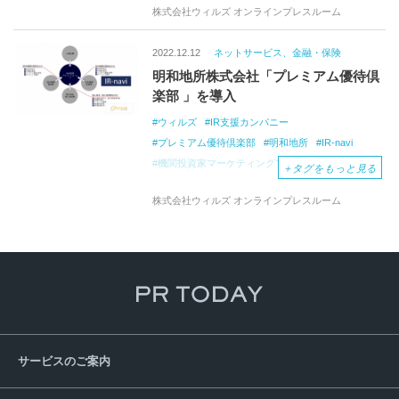
株式会社ウィルズ オンラインプレスルーム
マネー倶楽部
WILL
MONEY
2022.12.12
ネットサービス、金融・保険
明和地所株式会社「プレミアム優待倶
楽部 」を導入
ウィルズ
IR支援カンパニー
プレミアム優待倶楽部
明和地所
IR-navi
機関投資家マーケティングプラットフォーム
＋
タグをもっと見る
ポイント制株主優待
株主情報の電子化サービス
株式会社ウィルズ オンラインプレスルーム
株主管理分野のDX化
株式優待制度
マンションなどの開発・分譲
不動産売買・賃貸仲介
リノベーション事業
リフォーム工事業
プレミアム金融コラム
マネー倶楽部
WILL
MONEY
サービスのご案内