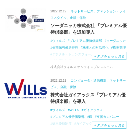
プレミアム金融コラム
マネー倶楽部
WILL
2022.12.19
ネットサービス、ファッション・ライ
MONEY
マーケティングプラットフォーム
フスタイル、金融・保険
ソーダニッカ株式会社 「プレミアム優
待倶楽部」を追加導入
ウィルズ
プレミアム優待倶楽部
ソーダニッカ
長期保有優遇特典
株主との対話強化
株主管理
デジタル・トランスフォーメーション化
IR-navi
＋
タグをもっと見る
株主優待制度
ソーダニッカ・
株式会社ウィルズ オンラインプレスルーム
ブロックチェーン技術
株主優待共通コイン
WILLsCoin
プレミアム金融コラム
2022.12.19
コンピュータ・通信機器、ネットサー
マネー倶楽部
WILL
MONEY
ビス、金融・保険
株式会社ガイアックス「プレミアム優
待倶楽部」を導入
ウィルズ
WILLS
ガイアックス
プレミアム優待倶楽部
IR
支援カンパニー
株主優待制度
ガイアックス
・
＋
タグをもっと見る
プレミアム優待倶楽部
プレミアム金融コラム