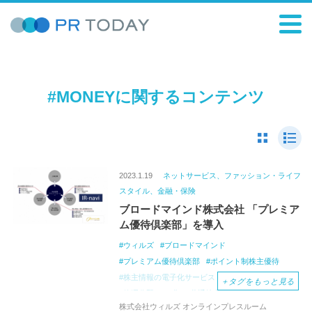
#MONEYに関するコンテンツ
2023.1.19
ネットサービス、ファッション・ライフ
スタイル、金融・保険
ブロードマインド株式会社 「プレミア
ム優待倶楽部」を導入
ウィルズ
ブロードマインド
プレミアム優待倶楽部
ポイント制株主優待
株主情報の電子化サービス
IR-navi」
＋
タグをもっと見る
管理分野のDX化
共通株主優待コイン
株式会社ウィルズ オンラインプレスルーム
商品交換
フィナンシャルパートナー