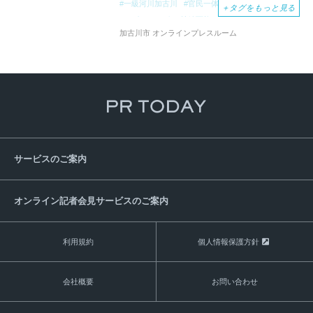
一級河川加古川
官民一体の協働プロジェク
＋
タグをもっと見る
ミズベリング
持続可能
加古川市 オンラインプレスルーム
加古川市かわまちづくり計画
国土交通省
協働のまちづくり推進事業補助金
加古川アクティブスポーツJAM２０２２
加古川deリバーkitchen
かわのまちマーケット
カコガワ
クロンダイク
デイズ
NPO法人播磨夢づくり
カコガワ
ミュージック
フェス
KAKOGAWA
MUSIC
FES実行委員会
サービスのご案内
オンライン記者会見サービスのご案内
利用規約
個人情報保護方針
会社概要
お問い合わせ