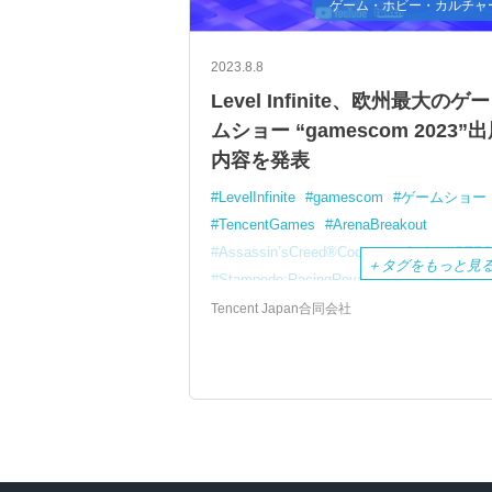
ゲーム・ホビー・カルチャ
2023.8.8
Level Infinite、欧州最大のゲー
ムショー “gamescom 2023”
内容を発表
LevelInfinite
gamescom
ゲームショー
TencentGames
ArenaBreakout
Assassin’sCreed®CodenameJade
GTF
＋
タグをもっと見
Stampede:RacingRoyale
SYNCED
Wayfinder
Tencent Japan合同会社