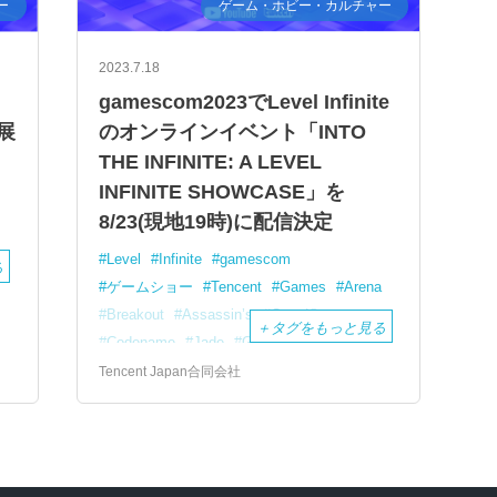
ー
ゲーム・ホビー・カルチャー
2023.7.18
gamescom2023でLevel Infinite
出展
のオンラインイベント「INTO
THE INFINITE: A LEVEL
INFINITE SHOWCASE」を
8/23(現地19時)に配信決定
O
Level
Infinite
gamescom
る
ゲームショー
Tencent
Games
Arena
Breakout
Assassin’s
Creed®
＋
タグをもっと見る
Codename
Jade
GTFO
Stampede:
Racing
Royale
SYNCED
Wayfinder
Tencent Japan合同会社