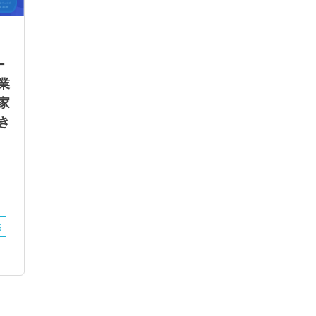
ー
業
家
き
：
る
ー