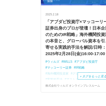
保険
2025.2.18
「アブダビ投資庁×マッコーリ
証券出身のプロが登壇！日本企
のためのIR戦略」海外機関投資
の本音と、グローバル資本を引
寄せる実践的手法を解説/日時
2025年2月28日(金)16:00-17:00
ウィルズ
WILLS
アブダビ投資庁
マッコーリー証券
IR戦略
海外機関投資家
グローバル資本
＋
タグをもっと見
実践的手法
アストリス・アドバイザリ
ウェビナー
UAE
個人投資家
IR
株式会社ウィルズ オンラインプレスルーム
経営企画