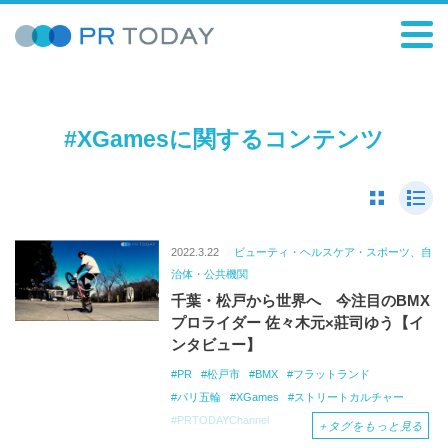
#XGamesに関するコンテンツ
2022.3.22
ビューティ・ヘルスケア・スポーツ、自
治体・公共機関
千葉・松戸から世界へ 今注目のBMX
プロライダー 佐々木元×莊司ゆう【イ
ンタビュー】
PR
松戸市
BMX
フラットランド
パリ五輪
XGames
ストリートカルチャー
PRTODAYChannel
＋
タグをもっと見る