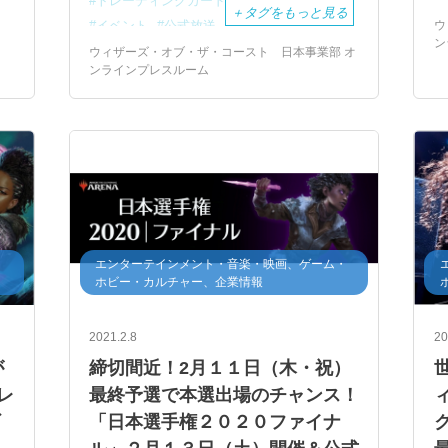
トレーディングカードゲーム
MTG
＋
タグをもっと見る
ウ
イベント
公式放送
ン
ウィザーズ・オブ・ザ・コースト 日本事業部 オ
ンラインプレスルーム
・
エンターテインメント・音楽・映画、ゲーム・
ホビー・カルチャー、企業情報
2021.2.8
20
が
締切間近！2月１１日（木・祝）
レ
最終予選で本選出場のチャンス！
ギ
「日本選手権２０２０ファイナ