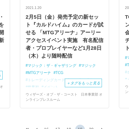
2021.1.20
20
・
2月5日（金）発売予定の新セッ
を
ト『カルドハイム』のカードが試
開
せる 「MTGアリーナ」アーリー
新
アクセスイベント実施 有名配信
者・プロプレイヤーなど1月28日
（木）より随時配信
マジック：ザ・ギャザリング
マジック
MTGアリーナ
TCG
る
トレーディングカードゲーム
アプリ
＋
タグをもっと見る
オ
ウ
世界初
イベント
ン
ウィザーズ・オブ・ザ・コースト
ギャザ
ウィザーズ・オブ・ザ・コースト 日本事業部 オ
ンラインプレスルーム