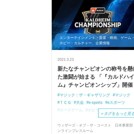
エンターテインメント・音楽・映画、ゲーム
ホビー・カルチャー、企業情報
2021.3.23
新たなチャンピオンの称号を懸
た激闘が始まる 「『カルドハ
ム』チャンピオンシップ」開催
マジック：ザ・ギャザリング
マジック
ＴＣＧ
大会
e-sports
eスポーツ
カードゲーム
ホビー
ＭＴＧ
＋
タグをもっと見
ウィザーズ・オブ・ザ・コースト 日本事業部 
ンラインプレスルーム