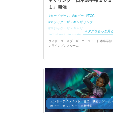
ャザリング「日本選手権２０２
１」開催
カードゲーム
ホビー
TCG
マジック：ザ・ギャザリング
マジック・ザ・ギャザリング
カード
＋
タグをもっと見
eスポーツ
e-sports
大会
ウィザーズ・オブ・ザ・コースト 日本事業部 
ンラインプレスルーム
エンターテインメント・音楽・映画、ゲーム
ホビー・カルチャー、企業情報