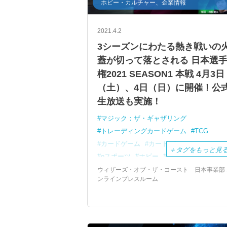
ホビー・カルチャー、企業情報
2021.4.2
3シーズンにわたる熱き戦いの
蓋が切って落とされる 日本選
権2021 SEASON1 本戦 4月3日
（土）、4日（日）に開催！公
生放送も実施！
マジック：ザ・ギャザリング
トレーディングカードゲーム
TCG
カードゲーム
カード
e-sports
＋
タグをもっと見
eスポーツ
ホビー
アプリ
MTGアリーナ
ウィザーズ・オブ・ザ・コースト 日本事業部 
ンラインプレスルーム