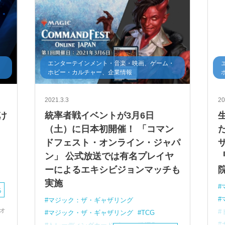
・
エンターテインメント・音楽・映画、ゲーム・
ホビー・カルチャー、企業情報
2021.3.3
20
け
統率者戦イベントが3月6日
イ
（土）に日本初開催！ 「コマン
ドフェスト・オンライン・ジャパ
ン」 公式放送では有名プレイヤ
ーによるエキシビジョンマッチも
実施
る
マジック：ザ・ギャザリング
オ
マジック・ザ・ギャザリング
TCG