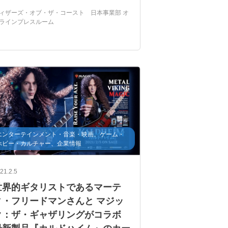
新製品
esports
e-sports
ィザーズ・オブ・ザ・コースト 日本事業部 オ
ラインプレスルーム
エンターテインメント・音楽・映画、ゲーム・
ホビー・カルチャー、企業情報
21.2.5
世界的ギタリストであるマーテ
ィ・フリードマンさんと マジッ
ク：ザ・ギャザリングがコラボ