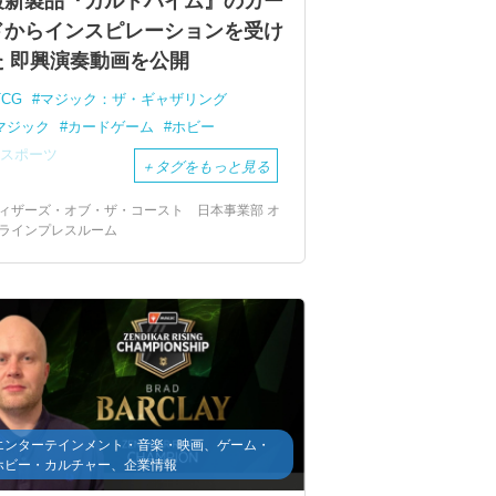
最新製品『カルドハイム』のカー
ドからインスピレーションを受け
た 即興演奏動画を公開
TCG
マジック：ザ・ギャザリング
マジック
カードゲーム
ホビー
eスポーツ
＋
タグをもっと見る
ィザーズ・オブ・ザ・コースト 日本事業部 オ
ラインプレスルーム
エンターテインメント・音楽・映画、ゲーム・
ホビー・カルチャー、企業情報