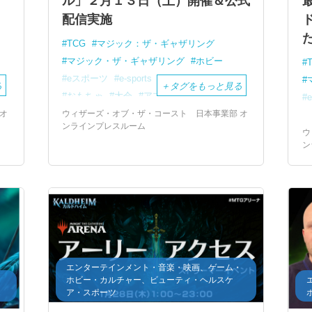
ル」２月１３日（土）開催＆公式
配信実施
TCG
マジック：ザ・ギャザリング
マジック・ザ・ギャザリング
ホビー
eスポーツ
e-sports
カードゲーム
る
＋
タグをもっと見る
おもちゃ
大会
アプリ
オ
ウィザーズ・オブ・ザ・コースト 日本事業部 オ
ンラインプレスルーム
ウ
ン
エンターテインメント・音楽・映画、ゲーム・
・
ホビー・カルチャー、ビューティ・ヘルスケ
ア・スポーツ