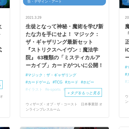
告・デザイン・アート
2021.3.29
20
火
生徒となって神秘・魔術を学び新
手
たな力を手にせよ！ マジック：
ザ・ギャザリング最新セット
式
『ストリクスヘイヴン：魔法学
院』 63種類の「ミスティカルア
ーカイブ」カードがついに公開！
マジック：ザ・ギャザリング
カードゲーム
TCG
カード
ホビー
る
イラスト
e-sports
eスポーツ
＋
タグをもっと見る
オ
ウ
ン
ウィザーズ・オブ・ザ・コースト 日本事業部 オ
ンラインプレスルーム