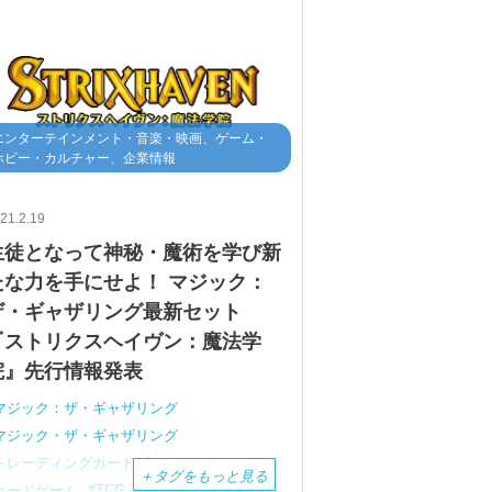
エンターテインメント・音楽・映画、ゲーム・
ホビー・カルチャー、企業情報
21.2.19
生徒となって神秘・魔術を学び新
たな力を手にせよ！ マジック：
ザ・ギャザリング最新セット
『ストリクスヘイヴン：魔法学
院』先行情報発表
マジック：ザ・ギャザリング
マジック・ザ・ギャザリング
トレーディングカードゲーム
カード
＋
タグをもっと見る
カードゲーム
TCG
DCG
ホビー