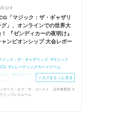
20.12.9
TCG「マジック：ザ・ギャザリ
ング」、オンラインでの世界大
会！ 『ゼンディカーの夜明け』
チャンピオンシップ 大会レポー
ト
マジック：ザ・ギャザリング
マジック
TCG
トレーディングカードゲーム
ホビー
eスポーツ
e-sports
大会
＋
タグをもっと見る
イベント
ィザーズ・オブ・ザ・コースト 日本事業部 オ
ラインプレスルーム