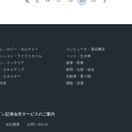
16
17
18
19
20
ム・ホビー・カルチャー
コンピュータ・通信機器
ッション・ライフスタイル
ペット・生き物
い・インテリア
健康・医療
・スキルアップ
新聞・出版・放送
・エネルギー
自動車・乗り物
水産
運輸・流通
イン記者会見サービスのご案内
会社概要
お問い合わせ