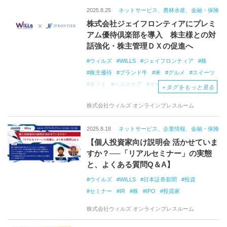
2025.8.25
ネットサービス、農林水産、金融・保険
株式会社ジェイフロンティアにプレミ
アム優待倶楽部を導入 株主様との対
話強化・株主管理ＤＸの促進へ
ウィルズ
WILLS
ジェイフロンティア
株
株主優待
ブランド牛
米
グルメ
スイーツ
ギフト
ヘルスケア
マーケティング
＋
タグをもっと見る
株式会社ウィルズ オンラインプレスルーム
2025.8.18
ネットサービス、企業情報、金融・保険
【個人投資家向け説明会 活かせていま
すか？──「リアルセミナー」の実態
と、よくある質問Q＆A】
ウイルズ
WILLS
日本証券新聞
投資
セミナー
IR
株
IPO
投資家
株式会社ウィルズ オンラインプレスルーム