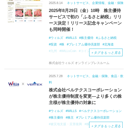
2025.8.14
ネットサービス、企業情報、金融・保険
2025年8月29日（金）10時 株主優待
サービスで初の「ふるさと納税」リリ
ース決定！リリース記念キャンペーン
も同時開催！
ウィルズ
WILLS
株主優待
ふるさと納税
投資
株
プレミアム優待倶楽部
北海道
九州
WILLsCoin
コインバック
＋
タグをもっと見る
株式会社ウィルズ オンラインプレスルーム
2025.7.28
ネットサービス、金融・保険、食品・飲
料
株式会社ベルテクスコーポレーション
が株主優待制度を変更―より多くの株
主様が株主優待の対象に
ウィルズ
WILLS
ベルテクスコーポレーション
株主優待
株主
プレミアム優待倶楽部
被災地支援・災害復興
株主情報
＋
タグをもっと見る