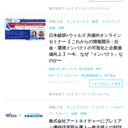
株式会社ウィルズ オンラインプレスルーム
2025.7.22
ネットサービス、教育・スキルアップ、
金融・保険
日本総研×ウィルズ 共催IRオンライン
セミナー【 これからの情報開示：社
会・環境インパクトの可視化と企業価
値向上 】〜今、なぜ「インパクト」な
のか〜
WILLS
ウィルズ
日本総研
IR
オンラインセミナー
企業価値向上
可視化
日本総合研究所
アーカイブ配信
投資家
＋
タグをもっと見る
株主
サステナビリティ経営
経営企画
株式会社ウィルズ オンラインプレスルーム
中小企業
ライブ配信
2025.7.15
ネットサービス、ビューティ・ヘルスケ
ア・スポーツ、金融・保険
株式会社アートネイチャーにプレミア
ム優待倶楽部を導入―株主様との対話