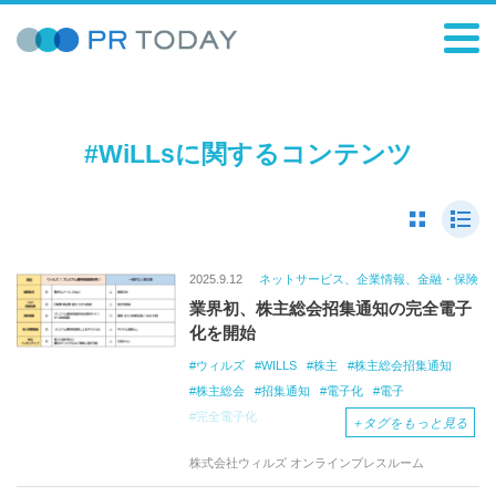
#WiLLsに関するコンテンツ
2025.9.12
ネットサービス、企業情報、金融・保険
業界初、株主総会招集通知の完全電子
化を開始
ウィルズ
WILLS
株主
株主総会招集通知
株主総会
招集通知
電子化
電子
完全電子化
＋
タグをもっと見る
株式会社ウィルズ オンラインプレスルーム