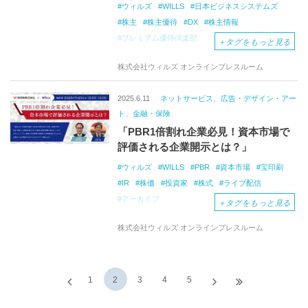
ウィルズ
WILLS
日本ビジネスシステムズ
株主
株主優待
DX
株主情報
プレミアム優待倶楽部
＋
タグをもっと見る
株式会社ウィルズ オンラインプレスルーム
2025.6.11
ネットサービス、広告・デザイン・アー
ト、金融・保険
「PBR1倍割れ企業必見！資本市場で
評価される企業開示とは？」
ウィルズ
WILLS
PBR
資本市場
宝印刷
IR
株価
投資家
株式
ライブ配信
アーカイブ
＋
タグをもっと見る
株式会社ウィルズ オンラインプレスルーム
1
2
3
4
5