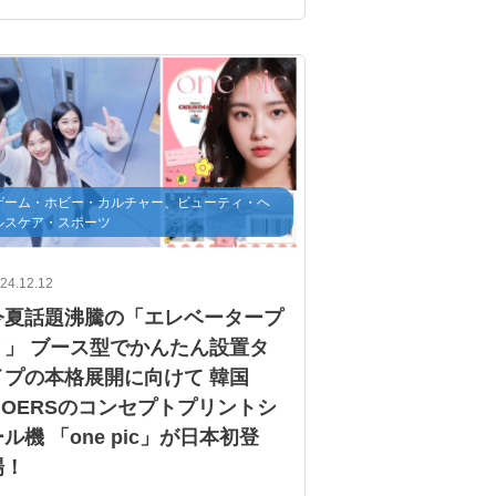
年末年始イベント
初夢チケット
イーグルスめいろ
正月遊び
福笑い
かるた
ゲーム・ホビー・カルチャー、ビューティ・ヘ
ルスケア・スポーツ
24.12.12
今夏話題沸騰の「エレベータープ
リ」 ブース型でかんたん設置タ
イプの本格展開に向けて 韓国
MOERSのコンセプトプリントシ
ル機 「one pic」が日本初登
場！