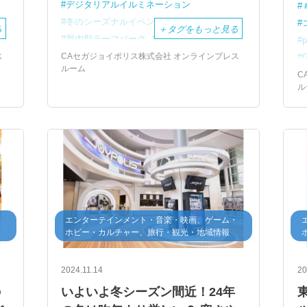
デジタリアルイルミネーション
冬のシーズナルイベント
る
＋
タグをもっと見る
屋内型テーマパーク
イルミネーション
ス
CAセガジョイポリス株式会社 オンラインプレス
ルーム
C
ル
・
エンターテインメント・音楽・映画、ゲーム・
ホビー・カルチャー、旅行・観光・地域情報
2024.11.14
20
の
いよいよ冬シーズン間近！24年