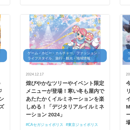
・
ゲーム・ホビー・カルチャー、ファッション・
ライフスタイル、旅行・観光・地域情報
2024.12.17
20
の
煌びやかなツリーやイベント限定
ジ
メニューが登場！寒い冬も屋内で
ン
あたたかくイルミネーションを楽
ズ
しめる！「デジタリアルイルミネ
ーション 2024」
ー
CAセガジョイポリス
東京ジョイポリス