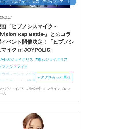
ホビー・カルチャー、広告・デザイン・アート
25.2.17
映画『ヒプノシスマイク -
ivision Rap Battle-』とのコラ
ボイベント開催決定！「ヒプノシ
マイク in JOYPOLIS」
CAセガジョイポリス
東京ジョイポリス
ヒプノシスマイク
コラボレーションイベント
＋
タグをもっと見る
アトラクション
映画
Aセガジョイポリス株式会社 オンラインプレス
ーム