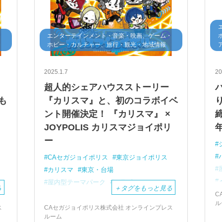
・
エンターテインメント・音楽・映画、ゲーム・
ホビー・カルチャー、旅行・観光・地域情報
2025.1.7
20
超人的シェアハウスストーリー
も
『カリスマ』と、初のコラボイベ
ント開催決定！ 『カリスマ』 ×
締
リ
JOYPOLIS カリスマジョイポリ
ー
CAセガジョイポリス
東京ジョイポリス
カリスマ
東京・台場
屋内型テーマパーク
コラボ
る
＋
タグをもっと見る
C
ル
ス
CAセガジョイポリス株式会社 オンラインプレス
ルーム