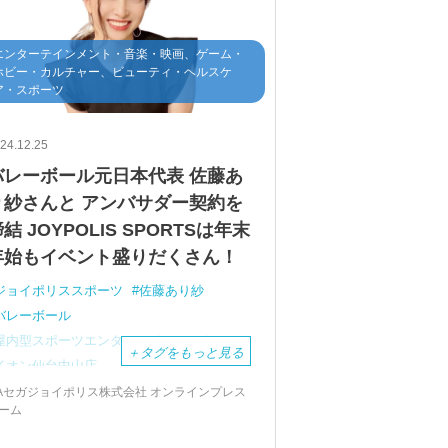
エンターテインメント・音楽・映画、ゲーム・
ホビー・カルチャー、ビューティ・ヘルスケ
ア・スポーツ
24.12.25
バレーボール元日本代表 佐藤あ
り紗さんと アンバサダー契約を
結 JOYPOLIS SPORTSは年末
年始もイベント盛りだくさん！
ジョイポリススポーツ
佐藤あり紗
バレーボール
屋内型スポーツエンターテインメント
＋
タグをもっと見る
イオン仙台中山店
バレーボール元日本代表
アンバサダー
Aセガジョイポリス株式会社 オンラインプレス
ーム
宮城県仙台市
JOYPOLIS
SPORTS
東京ジョイポリス
バースデーサービス