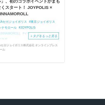
ル」、初のコラボイベントがまも
くスタート！ JOYPOLIS ×
INNAMOROLL
CAセガジョイポリス
東京ジョイポリス
シナモロール
JOYPOLIS
CINNAMOROLL
イベント
サンリオ
＋
タグをもっと見る
コラボ
Aセガジョイポリス株式会社 オンラインプレス
ーム