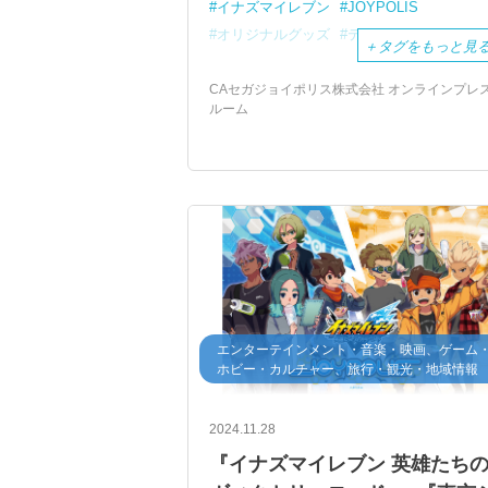
イナズマイレブン
JOYPOLIS
オリジナルグッズ
テーマパーク
＋
タグをもっと見
CAセガジョイポリス株式会社 オンラインプレ
ルーム
エンターテインメント・音楽・映画、ゲーム
ホビー・カルチャー、旅行・観光・地域情報
2024.11.28
『イナズマイレブン 英雄たち