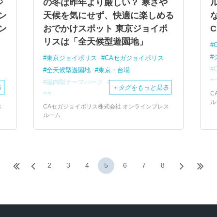
ジ
の冬は昨年より厳しい？ 寒さや
ン
天候を気にせず、快適に楽しめる
な
ン
おでかけスポット 東京ジョイポ
C
リスは「全天候型遊園地」
東京ジョイポリス
CAセガジョイポリス
全天候型遊園地
東京・台場
屋内型テーマパーク
おでかけスポット
る
＋
タグをもっと見る
C
冬
ル
ス
CAセガジョイポリス株式会社 オンラインプレス
ルーム
2
3
4
5
6
7
8