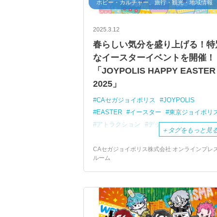
ホビー・カルチャー、旅行・観光・地域情報
2025.3.12
春らしい気分を盛り上げる！特
なイースターイベントを開催！
「JOYPOLIS HAPPY EASTER
2025」
CAセガジョイポリス
JOYPOLIS
EASTER
イースター
東京ジョイポリ
アトラクション
デックス東京ビーチ
＋
タグをもっと見
CAセガジョイポリス株式会社 オンラインプレ
ルーム