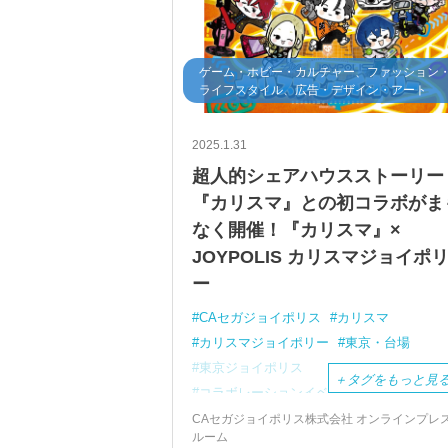
ゲーム・ホビー・カルチャー、ファッション
ライフスタイル、広告・デザイン・アート
2025.1.31
超人的シェアハウスストーリー
『カリスマ』との初コラボがま
なく開催！『カリスマ』×
JOYPOLIS カリスマジョイポ
ー
CAセガジョイポリス
カリスマ
カリスマジョイポリー
東京・台場
東京ジョイポリス
＋
タグをもっと見
コラボレーションイベント
CAセガジョイポリス株式会社 オンラインプレ
ルーム