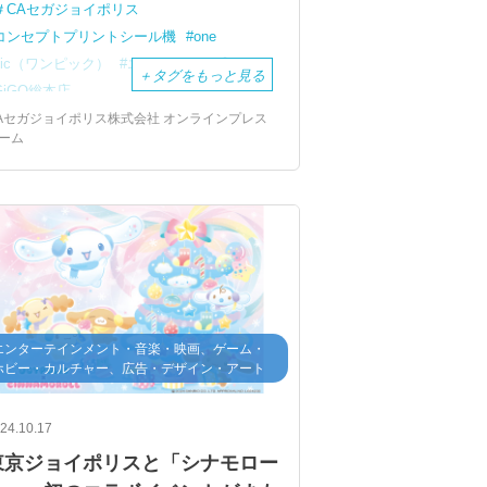
＃CAセガジョイポリス
コンセプトプリントシール機
one
pic（ワンピック）
エレベータープリ
＋
タグをもっと見る
GiGO総本店
eggnam横浜ワールドポーターズ店
Aセガジョイポリス株式会社 オンラインプレス
ーム
エンターテインメント・音楽・映画、ゲーム・
ホビー・カルチャー、広告・デザイン・アート
24.10.17
東京ジョイポリスと「シナモロー