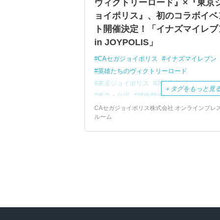
ヴィクトリーロード』×『東京
ョイポリス』、初のコラボイベ
ト開催決定！「イナズマイレブ
in JOYPOLIS」
CAセガジョイポリス
イナズマイレブン
英雄たちのヴィクトリーロード
東京ジョイポリス
JOYPOLIS
＋
タグをもっと見
東京・台場
屋内型テーマパーク
アトラクション
オリジナルグッズ
CAセガジョイポリス株式会社 オンラインプレ
ルーム
コラボ