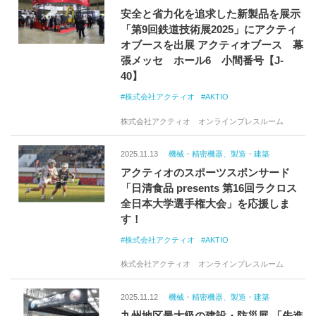
安全と省力化を追求した新製品を展示
「第9回鉄道技術展2025」にアクティ
オブースを出展 アクティオブース 幕
張メッセ ホール6 小間番号【J-
40】
株式会社アクティオ
AKTIO
株式会社アクティオ オンラインプレスルーム
2025.11.13
機械・精密機器、製造・建築
アクティオのスポーツスポンサード
「日清食品 presents 第16回ラクロス
全日本大学選手権大会」を応援しま
す！
株式会社アクティオ
AKTIO
株式会社アクティオ オンラインプレスルーム
2025.11.12
機械・精密機器、製造・建築
九州地区最大級の建設・防災展 「先進