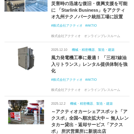
災害時の迅速な復旧・復興支援を可能
に 「Starlink Business」をアクティ
オ九州テクノパーク統括工場に設置
株式会社アクティオ
AKTIO
株式会社アクティオ オンラインプレスルーム
2025.12.10
機械・精密機器、製造・建築
風力発電機工事に最適！ 「三相7線油
入りトランス」レンタル提供体制を強
化
株式会社アクティオ
AKTIO
株式会社アクティオ オンラインプレスルーム
2025.12.2
機械・精密機器、製造・建築
～アクティオカーシェアスポット「ア
クスポ」全国へ順次拡大中～ 無人レン
タカー貸出・返却サービス「アクス
ポ」 所沢営業所に新規出店