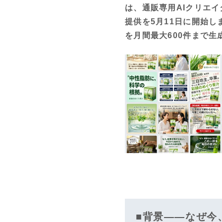
は、通販専用AIクリエイタ
提供を5月11日に開始し
を月間最大600件まで
■背景——なぜ今