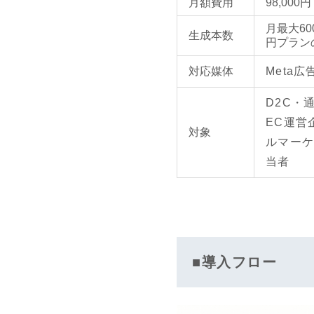
月額費用
98,00
月最大600
生成本数
円プラン
対応媒体
Meta広
D2C・
EC運営
対象
ルマー
当者
■導入フロー