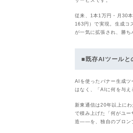
サービスです。
従来、1本1万円・月30
163円）で実現。生成コ
が一気に拡張され、勝ち
■既存AIツール
AIを使ったバナー生成ツ
はなく、「AIに何を与
新東通信は20年以上に
で積み上げた「何がユー
造——を、独自のプロン