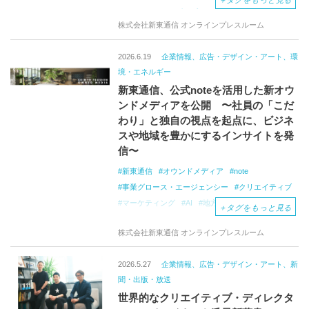
＋
タグをもっと見る
ニュージャパニズムブランディング
株式会社新東通信 オンラインプレスルーム
2026.6.19
企業情報、広告・デザイン・アート、環
境・エネルギー
新東通信、公式noteを活用した新オウ
ンドメディアを公開 〜社員の「こだ
わり」と独自の視点を起点に、ビジネ
スや地域を豊かにするインサイトを発
信〜
新東通信
オウンドメディア
note
事業グロース・エージェンシー
クリエイティブ
マーケティング
AI
地方創生
＋
タグをもっと見る
株式会社新東通信 オンラインプレスルーム
2026.5.27
企業情報、広告・デザイン・アート、新
聞・出版・放送
世界的なクリエイティブ・ディレクタ