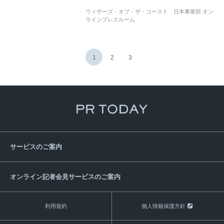
世界的ゲームクリエイティブカンパニー
ウィザーズ・オブ・ザ・コースト 日本事業部 オン
にじさんじ
加賀美ハヤト
フミさん
ラインプレスルーム
加賀美ハヤトさん公式YouTubeチャンネル
マジックの初心者向けの講座
スターターキット2023
MTGアリーナ
1
2
3
サービスのご案内
オンライン記者会見サービスのご案内
利用規約
個人情報保護方針