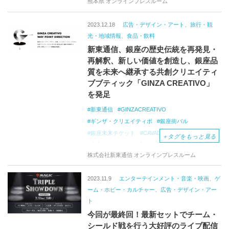
熊本県 オンラインプレスルーム
クリエイティブ
2023.12.18
広告・デザイン・アート、旅行・観
光・地域情報、食品・飲料
新東通信、銀座の歴史伝統を再発見・
再解釈、新しい価値を創造し、銀座品
質を未来へ継承する共創クリエイティ
ブブティック「GINZA CREATIVO」
を発足
新東通信
GINZACREATIVO
ギンザ・クリエイティボ
銀座街バル
銀座未来チケット
CAVADISCOVERYWEEK
＋
タグをもっと見る
東京クリエイティブサロン
株式会社新東通信 オンラインプレスルーム
銀座酒場音楽プロジェクト
銀座キャリアシェアリング
2023.11.9
エンターテインメント・音楽・映画、ゲ
ーム・ホビー・カルチャー、広告・デザイン・アー
ト
今回が最終回！最新セットでチーム・
シールド戦を行う大好評のライブ配信