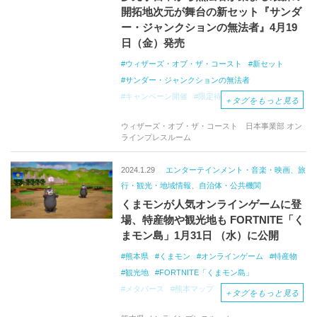
開拓地次元が舞台の新セット『サンダ
ー・ジャンクションの無法者』4月19
日（金）発売
ウィザーズ・オブ・ザ・コースト
新セット
サンダー・ジャンクションの無法者
キャンペーン開催
限定待ち受け画像
＋
タグをもっと見る
マジック：ザ・ギャザリング
マジック
ウィザーズ・オブ・ザ・コースト 日本事業部 オン
世界的ゲームクリエイティブカンパニー
ラインプレスルーム
元祖戦略トレーディングカードゲーム
MTGアリーナ
2024.1.29
エンターテインメント・音楽・映画、旅
行・観光・地域情報、自治体・公共機関
くまモンが人気オンラインゲームに登
場、特産物や観光地も FORTNITE「く
まモン島」1月31日 （水）に公開
熊本県
くまモン
オンラインゲーム
特産物
観光地
FORTNITE「くまモン島」
メタバース
熊本マップ
サイバーエージェント
＋
タグをもっと見る
Epic
Games
フォートナイト
くまモン島