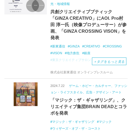
光・地域情報
共創クリエイティブブティック
「GINZA CREATIVO」にAOI. Pro村
田 淳一氏（映像プロデューサー）が参
画、「GINZA CROSSING VISON」を
発表
新東通信
GINZA
CREATIVO
CROSSING
VISON
地方創生
銀座
東京クリエイティブサロン
＋
タグをもっと見る
株式会社新東通信 オンラインプレスルーム
2024.7.22
ゲーム・ホビー・カルチャー、ファッシ
ョン・ライフスタイル、広告・デザイン・アート
「マジック：ザ・ギャザリング」、ク
リエイティブ集団BRAIN DEADとコラ
ボを発表
マジック：ザ・ギャザリング
マジック
ウィザーズ・オブ・ザ・コースト