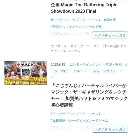
企画 Magic:The Gathering Triple
Showdown 2023 Final
ウィザーズ・オブ・ザ・コースト
最終回
最新セットでチーム・シールド戦
YouTubeチャンネル
ライブ配信
＋
タグをもっと見る
元祖戦略トレーディングカードゲーム
ウィザーズ・オブ・ザ・コースト 日本事業部 オン
マジック：ザ・ギャザリング
マジック
ラインプレスルーム
世界的ゲームクリエイティブカンパニー
イクサラン：失われし洞窟
MTGアリーナ
2023.9.15
エンターテインメント・音楽・映画、ゲ
Triple
Showdown
ーム・ホビー・カルチャー、広告・デザイン・アー
ト
「にじさんじ」バーチャルライバーが
マジック：ザ・ギャザリングをレクチ
ャー！ 加賀美ハヤト＆フミのマジック
初心者講座
ウィザーズ・オブ・ザ・コースト
元祖戦略トレーディングカードゲーム
マジック：ザ・ギャザリング
マジック
＋
タグをもっと見る