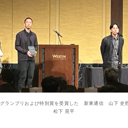
グランプリおよび特別賞を受賞した 新東通信 山下 史哲
松下 晃平