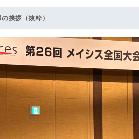
久郎の挨拶（抜粋）