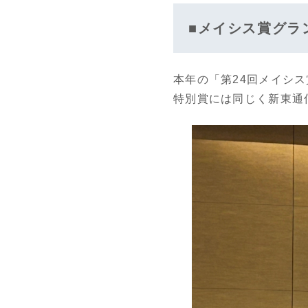
■メイシス賞グラ
本年の「第24回メイシ
特別賞には同じく新東通信