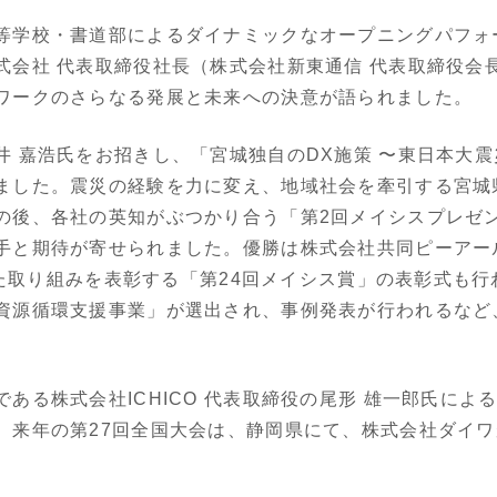
等学校・書道部によるダイナミックなオープニングパフォ
式会社 代表取締役社長（株式会社新東通信 代表取締役会
ワークのさらなる発展と未来への決意が語られました。
井 嘉浩氏をお招きし、「宮城独自のDX施策 〜東日本大
ました。震災の経験を力に変え、地域社会を牽引する宮城
の後、各社の英知がぶつかり合う「第2回メイシスプレゼ
と期待が寄せられました。優勝は株式会社共同ピーアールRin
優れた取り組みを表彰する「第24回メイシス賞」の表彰式も
資源循環支援事業」が選出され、事例発表が行われるなど
。
ある株式会社ICHICO 代表取締役の尾形 雄一郎氏によ
、来年の第27回全国大会は、静岡県にて、株式会社ダイ