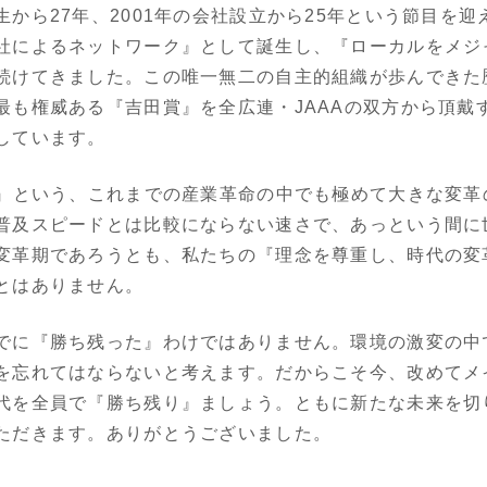
から27年、2001年の会社設立から25年という節目を
社によるネットワーク』として誕生し、『ローカルをメジ
続けてきました。この唯一無二の自主的組織が歩んできた
最も権威ある『吉田賞』を全広連・JAAAの双方から頂戴
しています。
I』という、これまでの産業革命の中でも極めて大きな変革
普及スピードとは比較にならない速さで、あっという間に
変革期であろうとも、私たちの『理念を尊重し、時代の変
とはありません。
でに『勝ち残った』わけではありません。環境の激変の中
を忘れてはならないと考えます。だからこそ今、改めてメ
代を全員で『勝ち残り』ましょう。ともに新たな未来を切
ただきます。ありがとうございました。