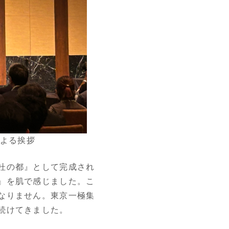
による挨拶
杜の都』として完成され
』を肌で感じました。こ
なりません。東京一極集
続けてきました。