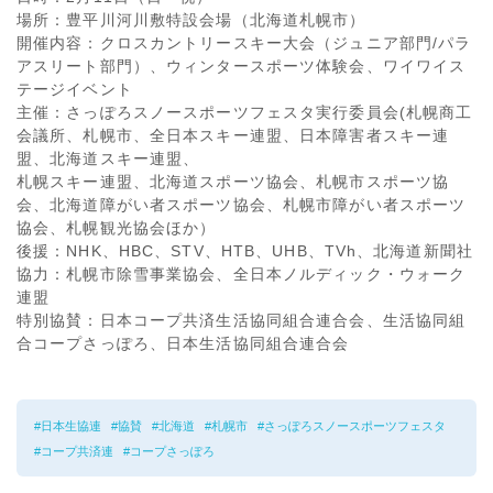
場所：豊平川河川敷特設会場（北海道札幌市）
開催内容：クロスカントリースキー大会（ジュニア部門/パラ
アスリート部門）、ウィンタースポーツ体験会、ワイワイス
テージイベント
主催：さっぽろスノースポーツフェスタ実行委員会(札幌商工
会議所、札幌市、全日本スキー連盟、日本障害者スキー連
盟、北海道スキー連盟、
札幌スキー連盟、北海道スポーツ協会、札幌市スポーツ協
会、北海道障がい者スポーツ協会、札幌市障がい者スポーツ
協会、札幌観光協会ほか）
後援：NHK、HBC、STV、HTB、UHB、TVh、北海道新聞社
協力：札幌市除雪事業協会、全日本ノルディック・ウォーク
連盟
特別協賛：日本コープ共済生活協同組合連合会、生活協同組
合コープさっぽろ、日本生活協同組合連合会
日本生協連
協賛
北海道
札幌市
さっぽろスノースポーツフェスタ
コープ共済連
コープさっぽろ