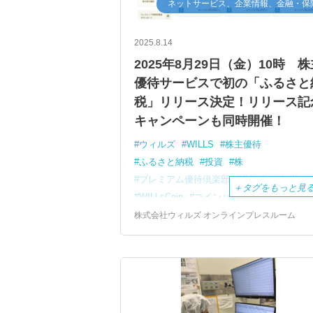
ネットサービス、企業情報、金融・保
2025.8.14
2025年8月29日（金）10時 株
優待サービスで初の「ふるさと
税」リリース決定！リリース記
キャンペーンも同時開催！
ウィルズ
WILLS
株主優待
ふるさと納税
投資
株
プレミアム優待倶楽部
北海道
九州
＋
タグをもっと見
WILLsCoin
コインバック
株式会社ウィルズ オンラインプレスルーム