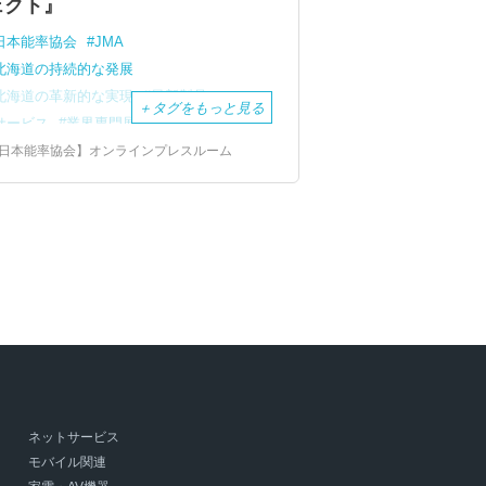
ェクト』
日本能率協会
JMA
北海道の持続的な発展
北海道の革新的な実現
最新製品
＋
タグをもっと見る
サービス
業界専門展示会
NEXT
150
北海道プロジェクト
日本能率協会】オンラインプレスルーム
観光・ホテル・外食産業展
HOKKAIDO
023
北海道
都市開発・建設総合展
災害リスク対策推進展
北海道エネルギー技術革新EXPO
北海道新幹線
エスコンフィールドの開業
北海道の活性化
北海道観光振興機構
ネットサービス
モバイル関連