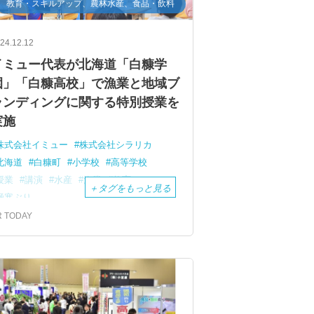
教育・スキルアップ、農林水産、食品・飲料
24.12.12
イミュー代表が北海道「白糠学
園」「白糠高校」で漁業と地域ブ
ランディングに関する特別授業を
実施
株式会社イミュー
株式会社シラリカ
北海道
白糠町
小学校
高等学校
授業
講演
水産
漁業
教育
＋
タグをもっと見る
極寒ぶり
R TODAY