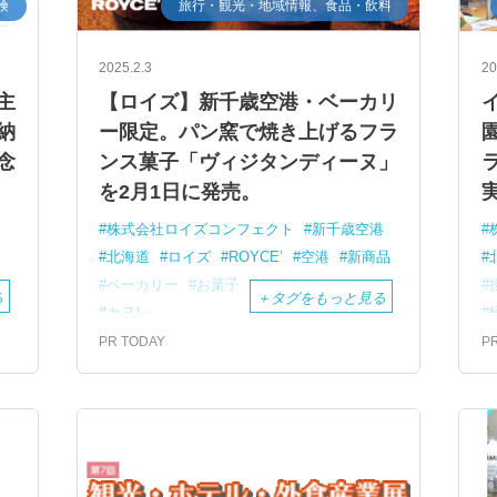
険
旅行・観光・地域情報、食品・飲料
2025.2.3
20
主
【ロイズ】新千歳空港・ベーカリ
納
ー限定。パン窯で焼き上げるフラ
念
ンス菓子「ヴィジタンディーヌ」
を2月1日に発売。
株式会社ロイズコンフェクト
新千歳空港
北海道
ロイズ
ROYCE’
空港
新商品
ベーカリー
お菓子
空港スイーツ
る
＋
タグをもっと見る
カヌレ
PR TODAY
P