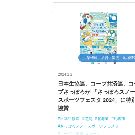
企業情報、旅行・観光・地域情
2024.2.2
日本生協連、コープ共済連、コ
プさっぽろが 「さっぽろスノ
スポーツフェスタ 2024」に特
協賛
日本生協連
協賛
北海道
札幌市
さっぽろスノースポーツフェスタ
コープ共済連
コープさっぽろ