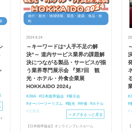
旅行・観光・地域情報、製造・建築、食品・飲
療
料
2024.9.24
20
シ
～キーワードは“人手不足の解
い
決”～ 道内サービス業界の課題解
る
決につながる製品・サービスが揃
シ
う業界専門展示会 『第7回 観
光・ホテル・外食企業展
HOKKAIDO 2024』
革
JMA
日本能率協会
展示会
オーバーツーリズム
観光
外食
ホテル
る
北海道
＋
タグをもっと見る
イ
【日本能率協会】オンラインプレスルーム
【