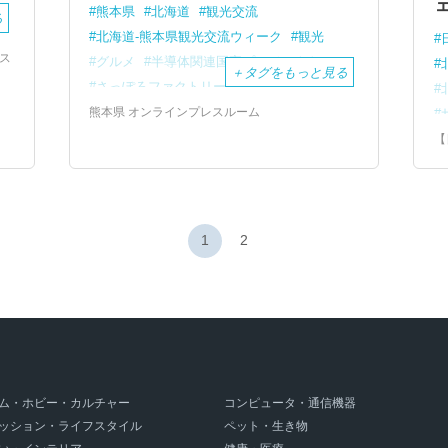
熊本県
北海道
観光交流
る
究
北海道-熊本県観光交流ウィーク
観光
ス
グルメ
半導体関連国家プロジェクト
＋
タグをもっと見る
さっぽろファクトリー
PRイベント
キュンちゃん
くまモン
物産展
熊本県 オンラインプレスルーム
阿蘇くまもと空港
【
2
1
2
ム・ホビー・カルチャー
コンピュータ・通信機器
ッション・ライフスタイル
ペット・生き物