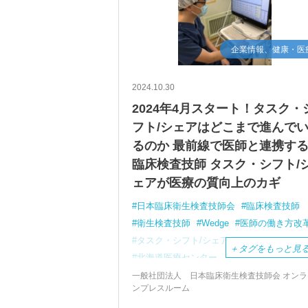
企業情報、健康・医
2024.10.30
2024年4月スタート！タスク・
フト/シェアはどこまで進んで
るのか 最前線で医師と連携す
臨床検査技師 タスク・シフト/
ェアが医療の質向上のカギ
日本臨床衛生検査技師会
臨床検査技師
衛生検査技師
Wedge
医師の働き方改
タスク・シフト/シェア
＋
タグをもっと見
北海道医療センター
一般社団法人 日本臨床衛生検査技師会 オンラ
ンプレスルーム