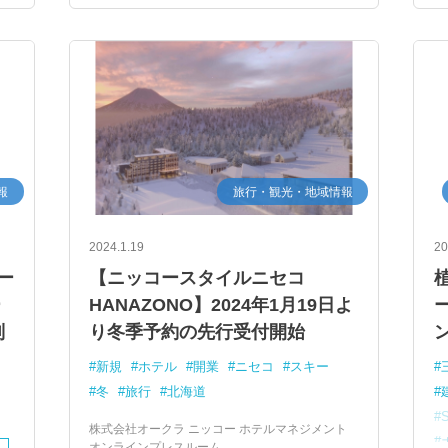
報
旅行・観光・地域情報
2024.1.19
20
ー
【ニッコースタイルニセコ
ー
HANAZONO】2024年1月19日よ
別
り冬季予約の先行受付開始
新規
ホテル
開業
ニセコ
スキー
冬
旅行
北海道
株式会社オークラ ニッコー ホテルマネジメント
オンラインプレスルーム