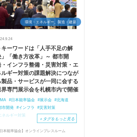
環境・エネルギー、製造・建築
24.9.24
～キーワードは「人手不足の解
決」「働き方改革」～ 都市開
発・インフラ整備・災害対策・エ
ネルギー対策の課題解決につなが
る製品・サービスが一同に会する
業界専門展示会を札幌市内で開催
JMA
日本能率協会
展示会
北海道
都市開発
インフラ
災害対策
エネルギー対策
＋
タグをもっと見る
日本能率協会】オンラインプレスルーム