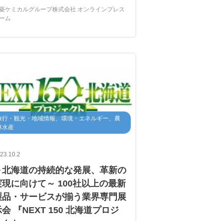
グリーントランスフォーメーション
菱ケミカルグループ株式会社 オンラインプレス
ーム
北海道
帯広
木材
建築
旅行・観光・地域情報、環境・エネルギー、農
林水産
23.10.2
～北海道の持続的な発展、革新の
実現に向けて～ 100社以上の最新
製品・サービスが揃う業界専門展
会 『NEXT 150 北海道プロジ