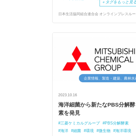
＋
タグをもっと見
日本生活協同組合連合会 オンラインプレスルー
企業情報、製造・建築、農林水
2023.10.16
海洋細菌から新たなPBS分解酵
素を発見
三菱ケミカルグループ
PBS分解酵素
海洋
細菌
環境
微生物
海洋環境