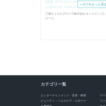
水産
プラスチック汚染
プラゴミ
＋
タグをもっと見
北海道大学
北海道
海洋汚染
共同研
研究
三菱ケミカルグループ株式会社 オンラインプレ
ルーム
カテゴリ一覧
エンターテインメント・音楽・映画
ゲー
ビューティ・ヘルスケア・スポーツ
ファ