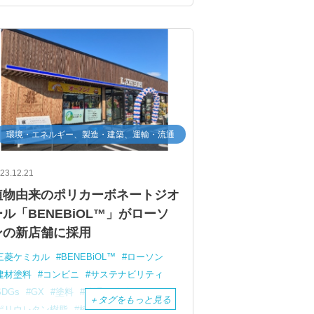
環境・エネルギー、製造・建築、運輸・流通
23.12.21
植物由来のポリカーボネートジオ
ール「BENEBiOL™」がローソ
ンの新店舗に採用
三菱ケミカル
BENEBiOL™
ローソン
建材塗料
コンビニ
サステナビリティ
SDGs
GX
塗料
流通
小売り
＋
タグをもっと見る
ポリウレタン樹脂
植物由来