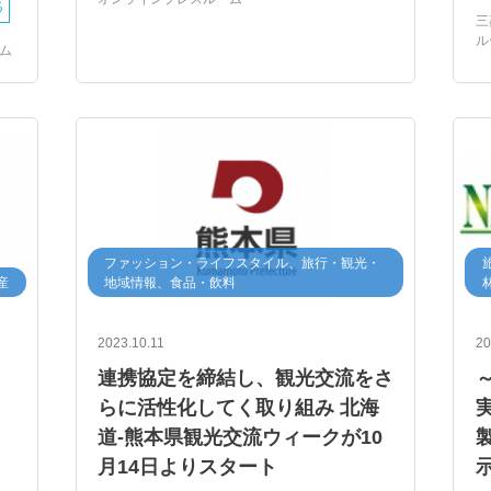
る
三
ル
ム
ファッション・ライフスタイル、旅行・観光・
産
地域情報、食品・飲料
2023.10.11
20
連携協定を締結し、観光交流をさ
らに活性化してく取り組み 北海
道-熊本県観光交流ウィークが10
月14日よりスタート
示