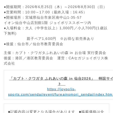
●開催期間：2026年6月25日（木）～2026年8月30日（日）
●営業時間：10:00～17:00（最終入場：16:45）
●開催場所：宮城県仙台市泉区南中山1-35-57
イオン仙台中山店別館1階 ジョイポリススポーツ内
●入場料金：大人（中学生以上）1,000円／小人700円(1歳以
下無料)
親子ペア1,600円 ※お得な前売券あり
●後援：仙台市／仙台市教育委員会
主催：カブト・クワガタふれあいの森 in お台場 実行委員会
後援：港区／港区教育委員会 運営：CAセガジョイポリス株
式会社
「カブト・クワガタ ふれあいの森 in 仙台2026」 特設サ
ト
https://joypolis-
sports.com/sendai/event/fureainomori_sendai/index.htm
■記載内容は変更となる場合があります ■掲載価格は全