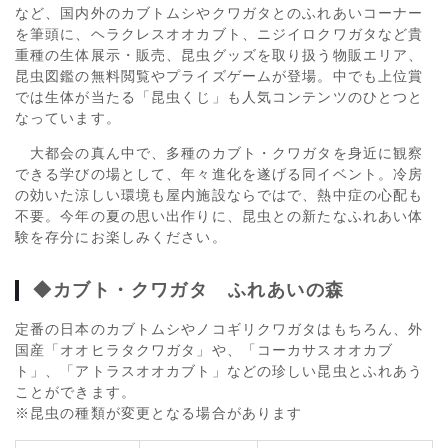
など、国内外のカブトムシやクワガタとのふれあいコーナー
を筆頭に、ヘラクレスオオカブト、ニジイロクワガタなど貴
重種の生体展示・販売、昆虫グッズを取り扱う物販エリア、
昆虫図鑑の無料閲覧やプライズゲームが登場。中でも上位賞
では生体が当たる「昆虫くじ」も人気コンテンツのひとつと
なっています。
大都会の真ん中で、多種のカブト・クワガタを身近に観察
できる学びの場として、年々進化を遂げる同イベント。冷房
の効いた涼しい環境も屋内施設ならではで、熱中症の心配も
不要。今年の夏の思い出作りに、昆虫との新たなふれあい体
験を存分にお楽しみください。
◆
カブト・クワガタ ふれあいの森
定番の日本のカブトムシやノコギリクワガタはもちろん、外
国産「オオヒラタクワガタ」や、「コーカサスオオカブ
ト」、「アトラスオオカブト」などの珍しい昆虫とふれあう
ことができます。
※昆虫の種類が変更となる場合があります