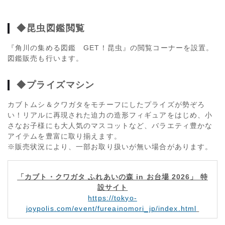
◆昆虫図鑑閲覧
『角川の集める図鑑 GET！昆虫』の閲覧コーナーを設置。
図鑑販売も行います。
◆プライズマシン
カブトムシ＆クワガタをモチーフにしたプライズが勢ぞろ
い！リアルに再現された迫力の造形フィギュアをはじめ、小
さなお子様にも大人気のマスコットなど、バラエティ豊かな
アイテムを豊富に取り揃えます。
※販売状況により、一部お取り扱いが無い場合があります。
「カブト・クワガタ ふれあいの森 in お台場 2026」 特
設サイト
https://tokyo-
joypolis.com/event/fureainomori_jp/index.html