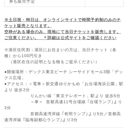
券も販売予定
※土日祝・特日は、オンラインサイトで時間予約制のみのチ
ケット販売となります。
空枠がある場合のみ、現地にて当日チケットを販売します。
ご注意ください。
＊詳細は公式サイトをご確認ください
※港区住民割：港区にお住まいの方は、当日チケット（各
種）から100円引き
（港区在住の証明となる物をご提示ください）
●開催場所：デックス東京ビーチ シーサイドモール3階「デッ
クス広場」
●アクセス：＜電車＞新交通ゆりかもめ「お台場海浜公園」駅
より 徒歩2分
りんかい線「東京テレポート」駅より 徒歩5分
＜車＞ 首都高速11号台場線 ｢台場ランプ｣より
3分
首都高速湾岸線 ｢有明ランプ｣より5分／首都高
速湾岸線 ｢臨海副都心ランプ｣より3分