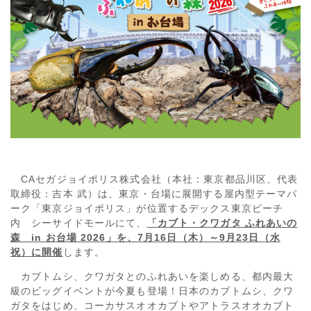
CAセガジョイポリス株式会社（本社：東京都品川区、代表
取締役：吉本 武）は、東京・台場に展開する屋内型テーマパ
ーク「東京ジョイポリス」が位置するデックス東京ビーチ
内 シーサイドモールにて、
「カブト・クワガタ ふれあいの
森 in お台場 2026」を、7月16日（木）～9月23日（水
祝）に開催
します。
カブトムシ、クワガタとのふれあいを楽しめる、都内最大
級のビッグイベントが今夏も登場！日本のカブトムシ、クワ
ガタをはじめ、コーカサスオオカブトやアトラスオオカブト