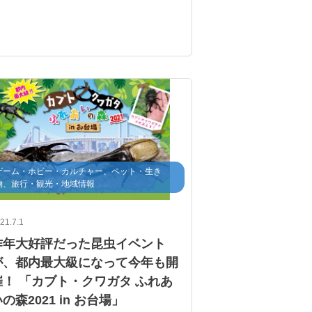
ゲーム・ホビー・カルチャー、ペット・生き
物、旅行・観光・地域情報
21.7.1
昨年大好評だった昆虫イベント
が、都内最大級になって今年も開
催！ 「カブト・クワガタ ふれあ
の森2021 in お台場」