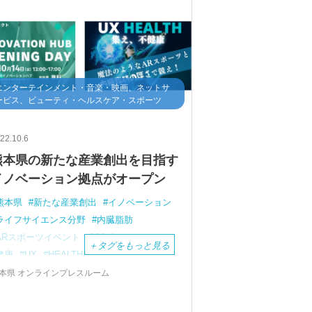
エンターテインメント・音楽・映画、ネットサ
ービス、ビューティ・ヘルスケア・スポーツ
22.10.6
熊本県の新たな産業創出を目指す
イノベーション拠点がオープン
熊本県
新たな産業創出
イノベーション
ライフサイエンス分野
内臓脂肪
ARスポーツイベント
UXプロジェクト
＋
タグをもっと見る
健康
UX
HEALTH
Pre-UXイノベーションハブ
本県 オンラインプレスルーム
熊本県テクノリサーチパーク
昆虫食
実証実験
ホエー
阿部牧場