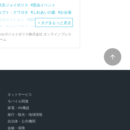
東京ジョイポリス
昆虫イベント
カブト・クワガタ
ふれあいの森
お台場
巨大カブトムシ
都内最大級
＋
タグをもっと見る
ザ・サードプラネット横浜本店
カブトムシ
クワガタ
ふれあいの森
Aセガジョイポリス株式会社 オンラインプレス
ーム
生体販売
展示・体験型コンテンツ
ネットサービス
モバイル関連
家電・AV機器
旅行・観光・地域情報
自治体・公共機関
金融・保険