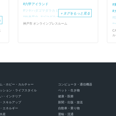
六甲アイランド
ツヤハダゴマダラカミキリ
Biome
ク
＋
タグをもっと見る
外来昆虫
ゴマダラカミキリ
る
親子で昆虫採集
カミキリポスト
神戸市 オンラインプレスルーム
ス
C
ル
ム・ホビー・カルチャー
コンピュータ・通信機器
ッション・ライフスタイル
ペット・生き物
い・インテリア
健康・医療
・スキルアップ
新聞・出版・放送
・エネルギー
自動車・乗り物
水産
運輸・流通