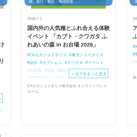
物、旅行・観光・地域情報
2026.7.1
20
国内外の人気種とふれ合える体験
し
イベント 「カブト・クワガタ ふ
け
れあいの森 in お台場 2026」
な
CAセガジョイポリス
東京ジョイポリス
リ
仙台
カブトムシ
クワガタ
イベント
お台場
昆虫
夏休み
＋
タグをもっと見る
神
屋内型テーマパーク
CAセガジョイポリス株式会社 オンラインプレス
ルーム
る
ス