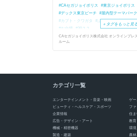
CAセガジョイポリス
東京ジョイポリス
デックス東京ビーチ
屋内型テーマパー
カブト・クワガタ
ふれあいの森 in
＋
タグをもっと見
お台場
20２２
都内最大級の昆虫イベント
レアな昆虫
CAセガジョイポリス株式会社 オンラインプレ
ルーム
スキンシップ
熱中症の心配不要
昆虫とのふれあい体験
カブトムシ
ノコギリクワガタ
オオヒラタクワガタ
コーカサスオオカブト
アトラスオオカブト
カブト・クワガタ
プリントシール機
◆ 昆虫図鑑
カテゴリ一覧
パワーアップ
新登場
JOYPOLIS
SPORTS
仙台
横浜
京都
鹿児島
エンターテインメント・音楽・映画
ゲー
ビューティ・ヘルスケア・スポーツ
ファ
企業情報
住ま
広告・デザイン・アート
教育
機械・精密機器
環境
製造・建築
農林