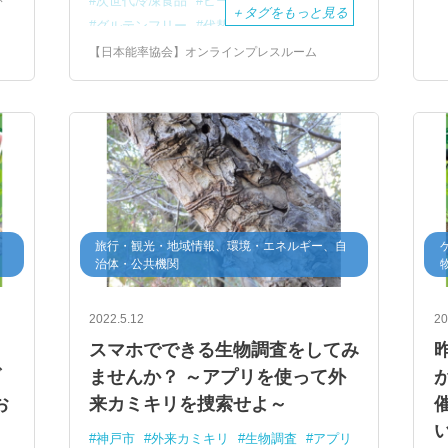
次世代冷凍食品
ビーガン
＋
タグをもっと見る
虫
グルテンフリー
代替食品
一見変わった調味料
日本リアル出展
【日本能率協会】オンラインプレスルーム
アジア最大級の国際食品・飲料展
市
FOODEX
JAPAN
2023
東京ビッグサイト
旅行・観光・地域情報、環境・エネルギー、自
治体・公共機関
2022.5.12
20
スマホでできる生物調査をしてみ
ブ
ませんか？ ～アプリを使って外
お
来カミキリを捜索せよ～
い
神戸市
外来カミキリ
生物調査
アプリ