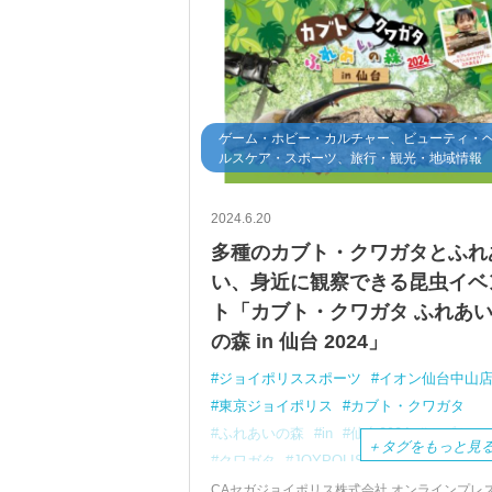
ゲーム・ホビー・カルチャー、ビューティ・
ルスケア・スポーツ、旅行・観光・地域情報
2024.6.20
多種のカブト・クワガタとふれ
い、身近に観察できる昆虫イベ
ト「カブト・クワガタ ふれあ
の森 in 仙台 2024」
ジョイポリススポーツ
イオン仙台中山
東京ジョイポリス
カブト・クワガタ
ふれあいの森
in
仙台2024
カブトム
＋
タグをもっと見
クワガタ
JOYPOLIS
SPORTS
アニ
タカラトミー
お台場
生体展示
CAセガジョイポリス株式会社 オンラインプレ