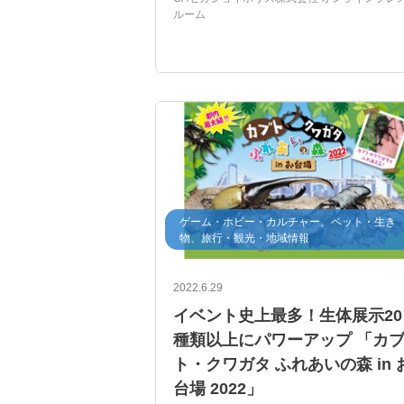
ルーム
スタンプラリー
昆虫図鑑
ぬりえ
昆
動物フィギュア
立体動物図鑑
TOMY
CAセガジョイポリス
アニア アニマルアドベンチャー
仙台
ゲーム・ホビー・カルチャー、ペット・生き
物、旅行・観光・地域情報
2022.6.29
イベント史上最多！生体展示20
種類以上にパワーアップ 「カ
ト・クワガタ ふれあいの森 in 
台場 2022」