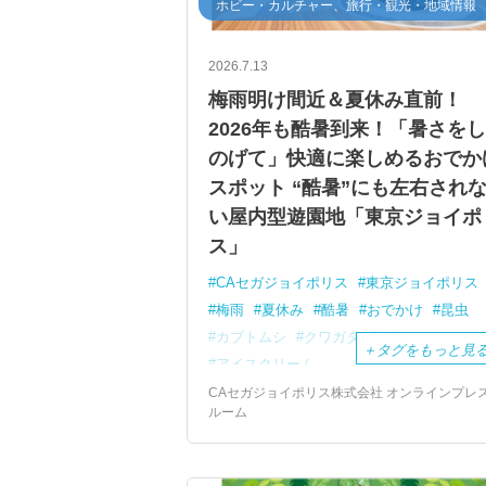
ホビー・カルチャー、旅行・観光・地域情報
2026.7.13
梅雨明け間近＆夏休み直前！
2026年も酷暑到来！「暑さを
のげて」快適に楽しめるおでか
スポット “酷暑”にも左右され
い屋内型遊園地「東京ジョイポ
ス」
CAセガジョイポリス
東京ジョイポリス
梅雨
夏休み
酷暑
おでかけ
昆虫
カブトムシ
クワガタ
ホラー
＋
タグをもっと見
アイスクリーム
CAセガジョイポリス株式会社 オンラインプレ
ルーム