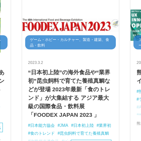
ヘ
ゲーム・ホビー・カルチャー、製造・建築、食
品・飲料
2023.3.2
20
あ
“日本初上陸”の海外食品や“業界
ン
初”昆虫飼料で育てた養殖真鯛な
い
どが登場 2023年最新「食のトレ
ンド」が大集結する アジア最大
級の国際食品・飲料展
店
「FOODEX JAPAN 2023 」
熊
シ
日本能力協会
JMA
日本初上陸
業界初
る
ア
食のトレンド
昆虫飼料で育てた養殖真鯛
ス