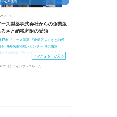
体・公共機関
25.3.19
アース製薬株式会社からの企業版
ふるさと納税寄附の受領
神戸市
アース製薬
企業版ふるさと納税
寄付
外来生物展示センター
昆虫室
外来生物対策
外来生物問題
生物多様性
＋
タグをもっと見る
戸市 オンラインプレスルーム