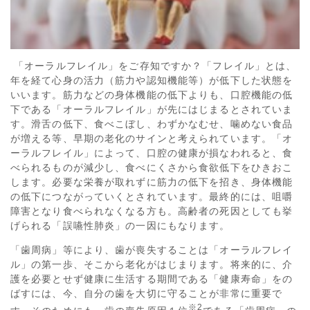
「オーラルフレイル」をご存知ですか？「フレイル」とは、
年を経て心身の活力（筋力や認知機能等）が低下した状態を
いいます。筋力などの身体機能の低下よりも、口腔機能の低
下である「オーラルフレイル」が先にはじまるとされていま
す。滑舌の低下、食べこぼし、わずかなむせ、噛めない食品
が増える等、早期の老化のサインと考えられています。「オ
ーラルフレイル」によって、口腔の健康が損なわれると、食
べられるものが減少し、食べにくさから食欲低下をひきおこ
します。必要な栄養が取れずに筋力の低下を招き、身体機能
の低下につながっていくとされています。最終的には、咀嚼
障害となり食べられなくなる方も。高齢者の死因としても挙
げられる「誤嚥性肺炎」の一因にもなります。
「歯周病」等により、歯が喪失することは「オーラルフレイ
ル」の第一歩、そこから老化がはじまります。将来的に、介
護を必要とせず健康に生活する期間である「健康寿命」をの
ばすには、今、自分の歯を大切に守ることが非常に重要で
※
2