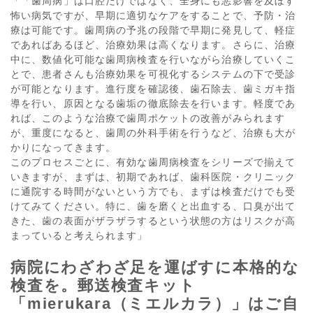
「「歯周病」は口腔だけではなく、全身にも悪影響を及ぼす
怖い病気ですが、早期に適切なケアをすることで、予防・治
療は可能です。歯周病の予兆の段階で早期に発見して、軽症
であればあるほど、治療効果は高くなります。さらに、治療
中に、数値化可能な歯周病検査を行いながら治療していくこ
とで、患者さんも治療効果を可視化するシステムの下で受診
が可能となります。進行度を確認後、歯石除去、歯ミガキ指
導を行い、原因となる歯垢の徹底除去を行います。軽度であ
れば、このような治療で歯周ポケットの改善がみられます
が、重度になると、歯周の外科手術を行うなど、治療も大が
かりになってきます。
このプロセスごとに、有効な歯周病検査をシリーズで揃えて
いきますが、まずは、初期であれば、歯科医院・クリニック
に通院する時間がないという方でも、まずは検査だけでも受
けてみてください。特に、歯を磨くと出血する、口臭が出て
きた、歯の表面がザラザラするという状態の方はリスクが高
まっていると考えられます」
病院にわざわざ足を運ばすに本格的な
検査を。
郵送検査キット
「
mierukara
（ミエルカラ）」はご自