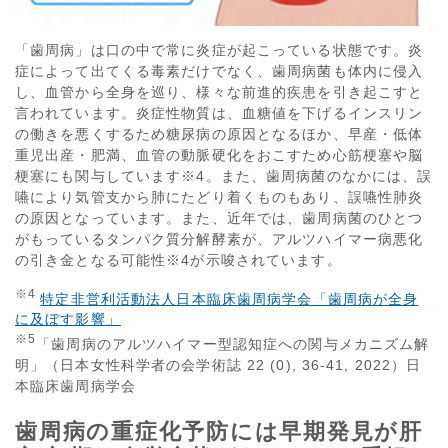
「歯周病」は口の中で常に炎症が起こっている状態です。炎
症によって出てくる毒素だけでなく、歯周病菌も体内に侵入
し、血管から全身を巡り、様々な前進的疾患を引き起こすと
言われています。炎症性物質は、血糖値を下げるインスリン
の働きを悪くするため糖尿病の原因となるほか、早産・低体
重児出産・肥満、血管の動脈硬化をおこすため心筋梗塞や脳
梗塞にも関与しています※4。また、歯周病菌のなかには、誤
嚥により気管支から肺にたどり着くものもあり、誤嚥性肺炎
の原因となっています。また、近年では、歯周病菌のひとつ
がもっているタンパク質分解酵素が、アルツハイマー病悪化
の引き金となる可能性※4が示唆されています。
※
4
特定非営利活動法人日本臨床歯周病学会「歯周病が全身
に及ぼす影響」
※
5
「歯周病のアルツハイマー型認知症への関与メカニズム解
明」（日本女性科学者の会学術誌
22 (0), 36-41, 2022
）日
本臨床歯周病学会
歯周病の重症化予防には早期発見が肝