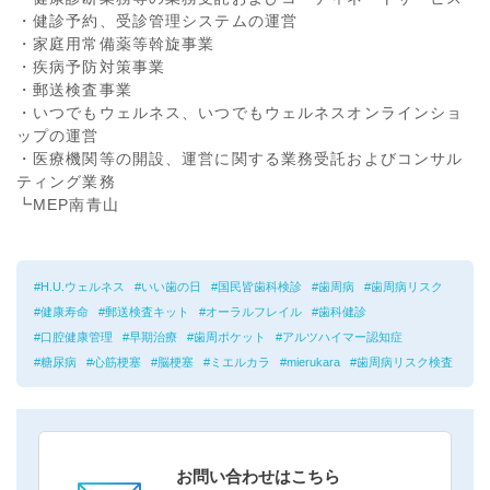
・健診予約、受診管理システムの運営
・家庭用常備薬等斡旋事業
・疾病予防対策事業
・郵送検査事業
・いつでもウェルネス、いつでもウェルネスオンラインショ
ップの運営
・医療機関等の開設、運営に関する業務受託およびコンサル
ティング業務
┗MEP南青山
H.U.ウェルネス
いい歯の日
国民皆歯科検診
歯周病
歯周病リスク
健康寿命
郵送検査キット
オーラルフレイル
歯科健診
口腔健康管理
早期治療
歯周ポケット
アルツハイマー認知症
糖尿病
心筋梗塞
脳梗塞
ミエルカラ
mierukara
歯周病リスク検査
お問い合わせはこちら