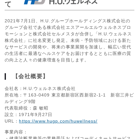
て
2021年
7
月
1
日、
H.U.
グループホールディングス株式会社の
グループ会社である株式会社エスアールエルウェルネスプロ
モーションと株式会社セルメスタが合併し「
H.U.
ウェルネス
株式会社」に社名変更し発足。未病・予防領域における新た
なサービスの開発や、将来の事業展開を加速し、幅広い世代
の生活者に最適なヘルスケアをお届けするとともに医療の質
の向上と人々の健康増進を目指します。
【会社概要】
会社名：H.U.ウェルネス株式会社
所在地：〒163-0409 東京都新宿区西新宿2-1-1 新宿三井ビ
ルディング9階
代表取締役：森 敏昭
設立：1971年9月27日
URL：
https://www.hugp.com/huwellness/
事業内容：
・健康診断業務等の業務受託およびコーディネートサービス