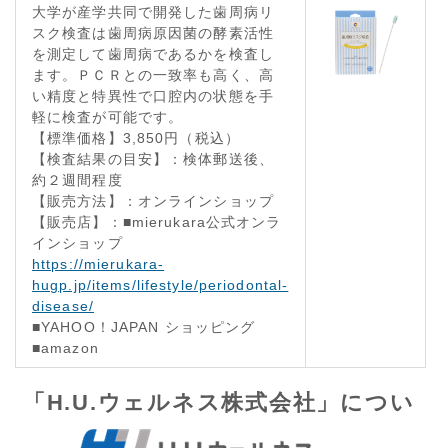
大学が産学共同で開発した歯周病リ
スク検査は歯周病原因菌の酵素活性
を測定して歯周病であるかを検査し
ます。ＰＣＲとの一致率も高く、高
い精度と特異性で口腔内の状態を手
軽に検査が可能です。
【標準価格】
3,850
円（税込）
【検査結果の目安】：検体郵送後、
約２週間程度
【販売方法】：オンラインショップ
【販売店】：■
mierukara
公式オンラ
インショップ
https://mierukara-
hugp.jp/items/lifestyle/periodontal-
disease/
■
YAHOO
！
JAPAN
ショッピング
■
amazon
「
H.U.
ウェルネス株式会社」につい