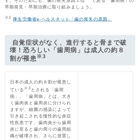
す。そのためにも、歯の喪失原因１位
である「歯周病」の
早期発見・早期治療に取り組みましょう。
※
2
厚生労働省e-ヘルスネット「歯の喪失の原因」
自覚症状がなく、進行すると骨まで破
壊！
恐ろしい「歯周病」は成人の約８
※
3
割が罹患
日本の成人の約８割が罹患し
※
3
ている
とされる「歯周
病」。「歯周病」とは、大き
く歯肉炎と歯周炎に分けられ
ますが、細菌の感染によって
引き起こされる慢性的な炎症
性疾患です。歯肉炎から歯周
炎に至ると歯の周りの歯周組
織が破壊され、さらに放置し