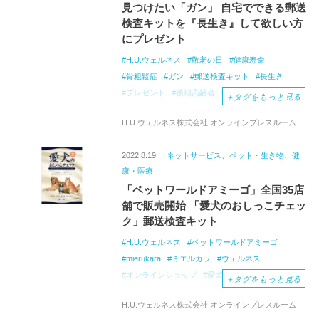
見つけたい「ガン」 自宅でできる郵送
検査キットを『長生き』して欲しい方
にプレゼント
H.U.ウェルネス
敬老の日
健康寿命
骨粗鬆症
ガン
郵送検査キット
長生き
プレゼント
後期高齢者
シニア世代
骨折
＋
タグをもっと見る
介護
エストロゲン
サイレント・ディジーズ
H.U.ウェルネス株式会社 オンラインプレスルーム
腰痛
圧迫骨折
胃がん
ピロリ菌
早期発見・早期治療
前立腺がん
乳がん
2022.8.19
ネットサービス、ペット・生き物、健
大腸がん
mierukara
ミエルカラ
康・医療
H.U.グループホールディングス
「ペットワールドアミーゴ」全国35店
舗で販売開始 「愛犬のおしっこチェッ
ク」郵送検査キット
H.U.ウェルネス
ペットワールドアミーゴ
mierukara
ミエルカラ
ウェルネス
オンラインショップ
愛犬のおしっこチェック
＋
タグをもっと見る
愛犬の病気リスクを検査
愛犬の健康管理
H.U.ウェルネス株式会社 オンラインプレスルーム
郵送検査キット