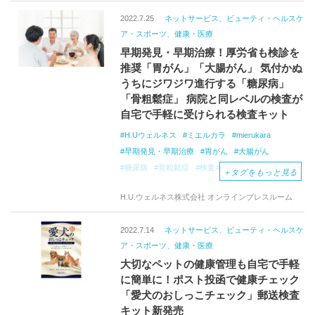
2022.7.25
ネットサービス、ビューティ・ヘルスケ
ア・スポーツ、健康・医療
早期発見・早期治療！厚労省も検診を
推奨「胃がん」「大腸がん」 気付かぬ
うちにジワジワ進行する「糖尿病」
「骨粗鬆症」 病院と同レベルの検査が
自宅で手軽に受けられる検査キット
H.Uウェルネス
ミエルカラ
mierukara
早期発見・早期治療
胃がん
大腸がん
糖尿病
骨粗鬆症
検査キット
＋
タグをもっと見る
リスクチェック
オンラインショップ
H.U.ウェルネス株式会社 オンラインプレスルーム
郵送検査キット
ウェルネス
2022.7.14
ネットサービス、ビューティ・ヘルスケ
ア・スポーツ、健康・医療
大切なペットの健康管理も自宅で手軽
に簡単に！ポスト投函で健康チェック
「愛犬のおしっこチェック」郵送検査
キット新発売