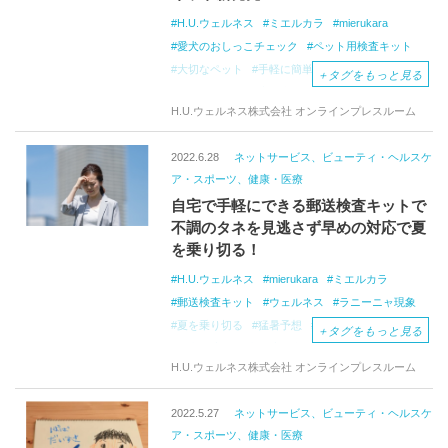
H.U.ウェルネス
ミエルカラ
mierukara
愛犬のおしっこチェック
ペット用検査キット
大切なペット
手軽に簡単に
自分でできる
＋
タグをもっと見る
ヘルスケア
臨床検査機関
ポスト投函
H.U.ウェルネス株式会社 オンラインプレスルーム
2022.6.28
ネットサービス、ビューティ・ヘルスケ
ア・スポーツ、健康・医療
自宅で手軽にできる郵送検査キットで
不調のタネを見逃さず早めの対応で夏
を乗り切る！
H.U.ウェルネス
mierukara
ミエルカラ
郵送検査キット
ウェルネス
ラニーニャ現象
夏を乗り切る
猛暑予想
体調チェック
＋
タグをもっと見る
腸内環境
腸内環境検査
オンラインショップ
H.U.ウェルネス株式会社 オンラインプレスルーム
血液ドロドロ
脳梗塞
生活習慣病検査
メタボリック症候群
歯周病
歯周病リスク検査
2022.5.27
ネットサービス、ビューティ・ヘルスケ
歯周病菌検査
アドチェック
ア・スポーツ、健康・医療