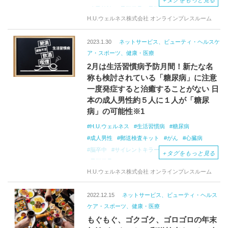
＋
タグをもっと見る
自己検診
早期発見・早期治療
H.U.ウェルネス株式会社 オンラインプレスルーム
国際がん研究機関
腸内細菌
ウェルネス
2023.1.30
ネットサービス、ビューティ・ヘルスケ
ア・スポーツ、健康・医療
2月は生活習慣病予防月間！新たな名
称も検討されている「糖尿病」に注意
一度発症すると治癒することがない 日
本の成人男性約５人に１人が「糖尿
病」の可能性※1
H.U.ウェルネス
生活習慣病
糖尿病
成人男性
郵送検査キット
がん
心臓病
脳卒中
サイレントキラー
糖尿病予備軍
＋
タグをもっと見る
早期発見
mierukara
ミエルカラ
H.U.ウェルネス株式会社 オンラインプレスルーム
生活習慣病予防月間
ミエルカラ検査キット
糖尿病リスク検査
健康診断
2022.12.15
ネットサービス、ビューティ・ヘルス
ケア・スポーツ、健康・医療
もぐもぐ、ゴクゴク、ゴロゴロの年末