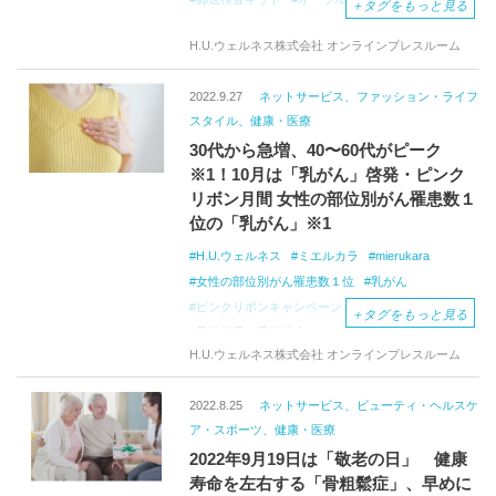
＋
タグをもっと見る
口腔健康管理
早期治療
歯周ポケット
H.U.ウェルネス株式会社 オンラインプレスルーム
アルツハイマー認知症
糖尿病
心筋梗塞
脳梗塞
ミエルカラ
mierukara
2022.9.27
ネットサービス、ファッション・ライフ
歯周病リスク検査
スタイル、健康・医療
30代から急増、40〜60代がピーク
※1！10月は「乳がん」啓発・ピンク
リボン月間 女性の部位別がん罹患数１
位の「乳がん」※1
H.U.ウェルネス
ミエルカラ
mierukara
女性の部位別がん罹患数１位
乳がん
ピンクリボンキャンペーン
乳がん啓発
＋
タグをもっと見る
早期発見・早期治療
フェムテック
H.U.ウェルネス株式会社 オンラインプレスルーム
郵送検査キット
子宮頸がん
大腸がん
ヒト・パピローマウィルス
HPV
2022.8.25
ネットサービス、ビューティ・ヘルスケ
ア・スポーツ、健康・医療
2022年9月19日は「敬老の日」 健康
寿命を左右する「骨粗鬆症」、早めに