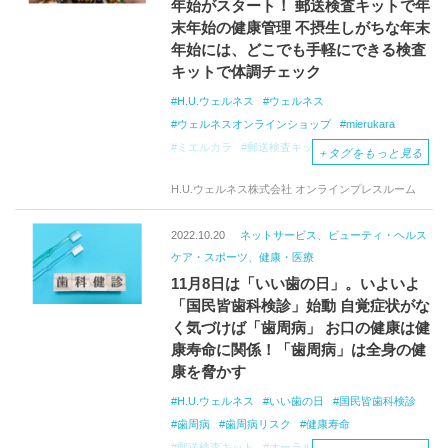
年始がスタート！ 郵送検査キットで年
末年始の健康管理 不摂生しがちな年末
年始には、どこでも手軽にできる検査
キットで体調チェック
H.U.ウェルネス
ウェルネス
ウェルネスオンラインショップ
mierukara
ミエルカラ
郵送検査キット
年末年始
＋
タグをもっと見る
健康管理
検査キット
帰省
健康チェック
H.U.ウェルネス株式会社 オンラインプレスルーム
腸内環境
生活習慣病
糖尿病
骨粗鬆症
過度なアルコール摂取
定期的なチェック
2022.10.20
ネットサービス、ビューティ・ヘルス
忘年会
クリスマス
お正月
ケア・スポーツ、健康・医療
メタボリックシンドローム
11月8日は「いい歯の日」。いよいよ
ミエルカラ検査キット
「国民皆歯科検診」始動 自覚症状がな
く気づけば「歯周病」 お口の健康は健
康寿命に関係！「歯周病」は全身の健
康を脅かす
H.U.ウェルネス
いい歯の日
国民皆歯科検診
歯周病
歯周病リスク
健康寿命
郵送検査キット
オーラルフレイル
歯科健診