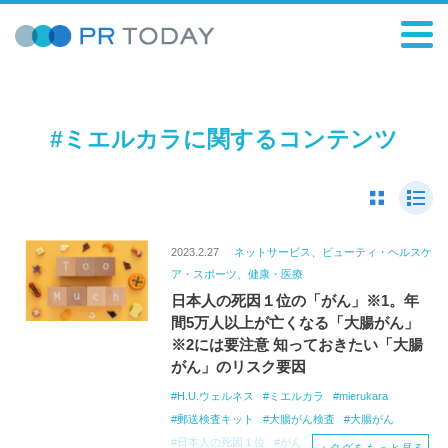
#ミエルカラに関するコンテンツ
2023.2.27
ネットサービス、ビューティ・ヘルスケ
ア・スポーツ、健康・医療
日本人の死因１位の「がん」※1。年
間5万人以上が亡くなる「大腸がん」
※2には要注意 知っておきたい「大腸
がん」のリスク要因
H.U.ウェルネス
ミエルカラ
mierukara
郵送検査キット
大腸がん検査
大腸がん
日本人の死因１位
がん
大腸がん啓発月間