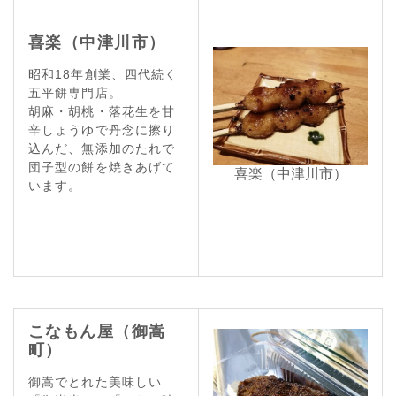
喜楽（中津川市）
昭和18年創業、四代続く
五平餅専門店。
胡麻・胡桃・落花生を甘
辛しょうゆで丹念に擦り
込んだ、無添加のたれで
団子型の餅を焼きあげて
喜楽（中津川市）
います。
こなもん屋（御嵩
町）
御嵩でとれた美味しい