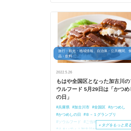
デミーちゃん
旅行・観光・地域情報、自治体・公共機関、
品・飲料
2022.5.26
もはや全国区となった加古川の
ウルフード 5月29日は「かつめ
の日」
兵庫県
加古川市
全国区
かつめし
かつめしの日
Ｂ－１グランプリ
ソウルフード
ご当地グルメ
５月２９
＋
タグをもっと見
うまいでぇ！加古川かつめしの会