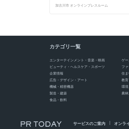
給食メニュー
勝めし神社
棋士のまち
加古川市 オンラインプレスルーム
加古川青流戦
カテゴリ一覧
エンターテインメント・音楽・映画
ゲー
ビューティ・ヘルスケア・スポーツ
ファ
企業情報
住ま
広告・デザイン・アート
教育
機械・精密機器
環境
製造・建築
農林
食品・飲料
サービスのご案内
オンラ