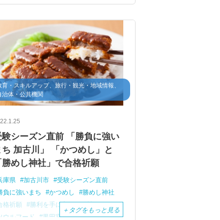
教育・スキルアップ、旅行・観光・地域情報、
自治体・公共機関
22.1.25
受験シーズン直前 「勝負に強い
まち 加古川」 「かつめし」と
「勝めし神社」で合格祈願
兵庫県
加古川市
受験シーズン直前
勝負に強いまち
かつめし
勝めし神社
合格祈願
勝利を手に入れる秘訣
＋
タグをもっと見る
ソウルフード
黒田官兵衛
ゆかりの地