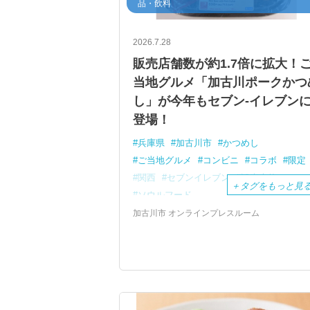
品・飲料
2026.7.28
販売店舗数が約1.7倍に拡大！
当地グルメ「加古川ポークかつ
し」が今年もセブン-イレブン
登場！
兵庫県
加古川市
かつめし
ご当地グルメ
コンビニ
コラボ
限定
関西
セブンイレブン
観光大使
＋
タグをもっと見
ソウルフード
加古川市 オンラインプレスルーム