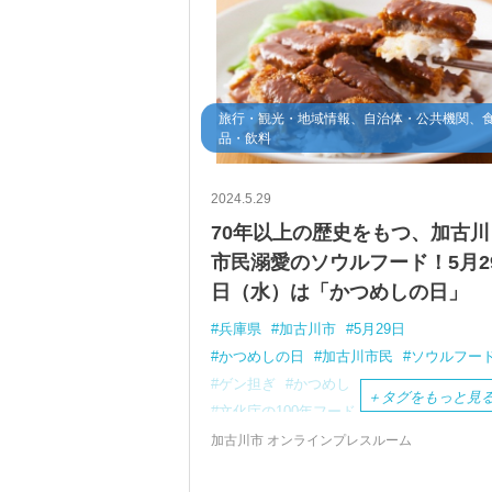
旅行・観光・地域情報、自治体・公共機関、
品・飲料
2024.5.29
70年以上の歴史をもつ、加古川
市民溺愛のソウルフード！5月2
日（水）は「かつめしの日」
兵庫県
加古川市
5月29日
かつめしの日
加古川市民
ソウルフー
ゲン担ぎ
かつめし
＋
タグをもっと見
文化庁の100年フード
うまいでぇ！加古川かつめしの会
加古川市 オンラインプレスルーム
バイク川崎バイク
お笑い芸人
かっつ