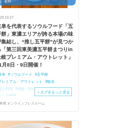
品・飲料
25.10.27
岐阜を代表するソウルフード「五
平餅」東濃エリアが誇る本場の味
が集結し、“推し五平餅”が見つか
る「第三回東美濃五平餅まつりin
土岐プレミアム・アウトレット」
11月8日・9日開催！
岐阜
ソウルフード
五平餅
プレミアム・アウトレット
観光
郷土料理
物販
自治体
特産品
＋
タグをもっと見る
リニア開業
阜県 オンラインプレスルーム