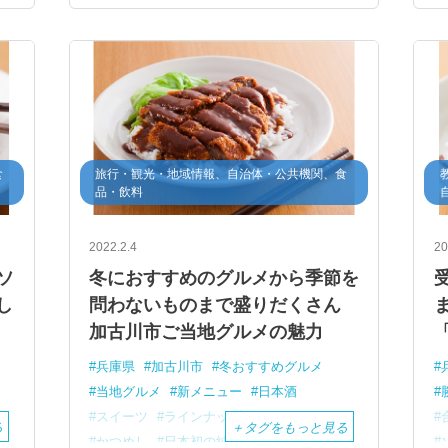
文化庁100年フード
かつめしの日
5月29日
コラボレーション商品
食
旅行・観光・地域情報、自治体・公共機関、食
品・飲料
2022.2.4
20
ソ
冬におすすめのグルメから季節を
し
問わないものまで盛りだくさん
加古川市ご当地グルメの魅力
兵庫県
加古川市
冬おすすめグルメ
当地グルメ
新メニュー
日本酒
日
スイーツ
ラインナップ
ソウルフード
る
＋
タグをもっと見る
かつめし
日本初の純国産
加古川パスタ