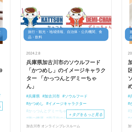
食
旅行・観光・地域情報、自治体・公共機関、食
品・飲料
2024.2.8
20
兵庫県加古川市のソウルフード
9
「かつめし」のイメージキャラク
ター 「かっつんとデミーちゃ
ん」
ド
兵庫県
加古川市
ソウルフード
かつめし
イメージキャラクター
る
かっつんとデミーちゃん
観光大使
＋
タグをもっと見る
勝つ機運
商店街のシンボル
ん
かっつん石像破壊事件
復かつ祭
加古川市 オンラインプレスルーム
加