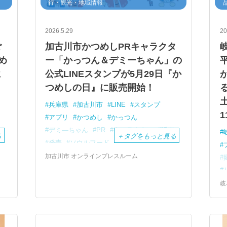
行・観光・地域情報
2026.5.29
20
ご
加古川市かつめしPRキャラクタ
め
ー「かっつん＆デミーちゃん」の
に
公式LINEスタンプが5月29日『か
つめしの日』に販売開始！
兵庫県
加古川市
LINE
スタンプ
アプリ
かつめし
かっつん
デミ―ちゃん
PR
キャラクター
販売
る
＋
タグをもっと見る
発売
ソウルフード
加古川市 オンラインプレスルーム
岐