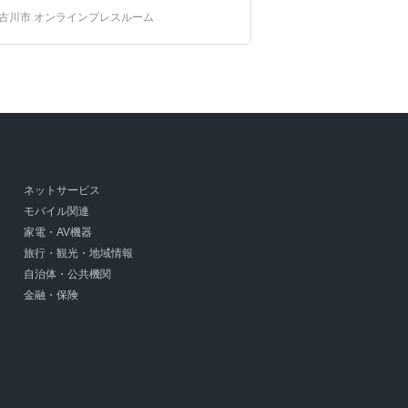
プロ棋士
勝つめし神社
いろはーず
古川市 オンラインプレスルーム
ゲン担ぎ
棋士のまち
加古川青流戦
大河ドラマ
有名軍師ゆかりの地
稀有の知将
兵糧攻め
ネットサービス
モバイル関連
家電・AV機器
旅行・観光・地域情報
自治体・公共機関
金融・保険