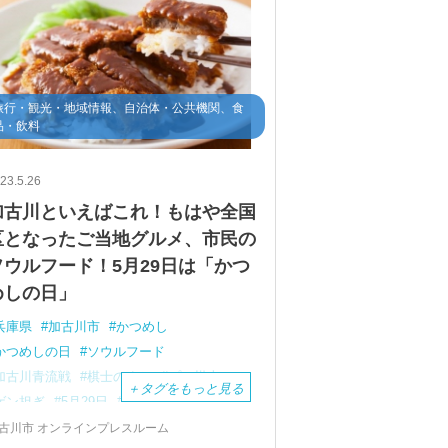
旅行・観光・地域情報、自治体・公共機関、食
品・飲料
23.5.26
加古川といえばこれ！もはや全国
区となったご当地グルメ、市民の
ソウルフード！5月29日は「かつ
めしの日」
兵庫県
加古川市
かつめし
かつめしの日
ソウルフード
加古川青流戦
棋士のまち
プロ棋士
＋
タグをもっと見る
ゲン担ぎ
5月29日
文化庁
100年フード
古川市 オンラインプレスルーム