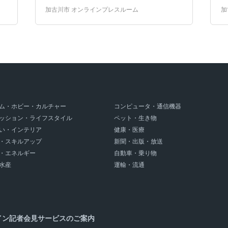
加古川観光協会
加古川和牛
加古川市 オンラインプレスルーム
加
加古川ギュッとメシ
岡田本家
老舗
酒蔵
恵幸川鍋
ぐっDay!
日岡山チーズケーキ
ム・ホビー・カルチャー
コンピュータ・通信機器
ッション・ライフスタイル
ペット・生き物
い・インテリア
健康・医療
・スキルアップ
新聞・出版・放送
・エネルギー
自動車・乗り物
水産
運輸・流通
イン記者会見サービスのご案内