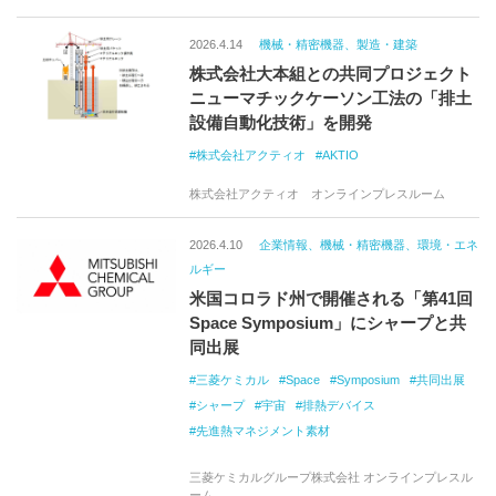
2026.4.14
機械・精密機器、製造・建築
株式会社大本組との共同プロジェクト
ニューマチックケーソン工法の「排土
設備自動化技術」を開発
株式会社アクティオ
AKTIO
株式会社アクティオ オンラインプレスルーム
2026.4.10
企業情報、機械・精密機器、環境・エネ
ルギー
米国コロラド州で開催される「第41回
Space Symposium」にシャープと共
同出展
三菱ケミカル
Space
Symposium
共同出展
シャープ
宇宙
排熱デバイス
先進熱マネジメント素材
三菱ケミカルグループ株式会社 オンラインプレスル
ーム