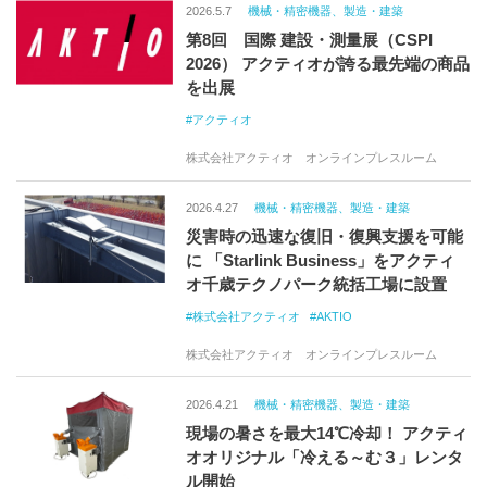
2026.5.7
機械・精密機器、製造・建築
第8回 国際 建設・測量展（CSPI
2026） アクティオが誇る最先端の商品
を出展
アクティオ
株式会社アクティオ オンラインプレスルーム
2026.4.27
機械・精密機器、製造・建築
災害時の迅速な復旧・復興支援を可能
に 「Starlink Business」をアクティ
オ千歳テクノパーク統括工場に設置
株式会社アクティオ
AKTIO
株式会社アクティオ オンラインプレスルーム
2026.4.21
機械・精密機器、製造・建築
現場の暑さを最大14℃冷却！ アクティ
オオリジナル「冷える～む３」レンタ
ル開始