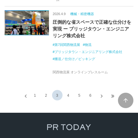
2026.4.9
機械・精密機器
圧倒的な省スペースで正確な仕分けを
実現 ー ブリッジタウン・エンジニア
リング株式会社
第7回関西物流展
物流
ブリッジタウン・エンジニアリング株式会社
搬送／仕分け／ピッキング
関西物流展 オンラインプレスルーム
1
2
3
4
5
6