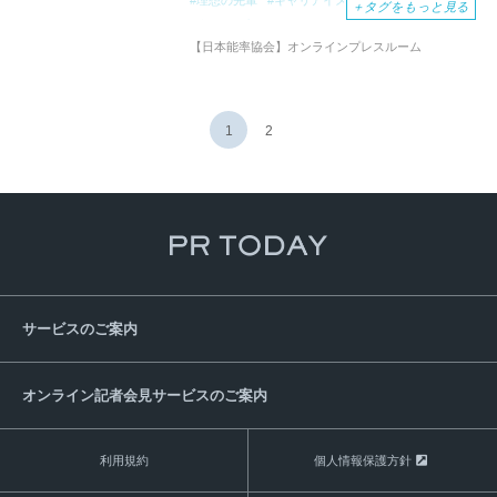
＋
タグをもっと見る
職場
プライベート
チームワーク
個人
【日本能率協会】オンラインプレスルーム
寮より質
1
2
サービスのご案内
オンライン記者会見サービスのご案内
利用規約
個人情報保護方針