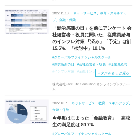
2022.11.18
ネットサービス、教育・スキルアッ
プ、金融・保険
「勤労感謝の日」を前にアンケート 会
社経営者・役員に聞いた、従業員給与
のインフレ対策 「済み」「予定」は計
15.5%、「検討中」19.1%
グローバルファイナンシャルスクール
勤労感謝の日
会社経営者・役員
従業員給与
インフレ対策
金融オンラインスクール
＋
タグをもっと見る
日本最大規模
冬のボーナス
株式会社Free Life Consulting オンラインプレスルー
インターネット調査
市川雄一郎
ム
2022.10.7
ネットサービス、教育・スキルアップ、
金融・保険
今年度はじまった「金融教育」 高校
生の満足度は 80.7％
グローバルファイナンシャルスクール