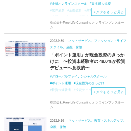
金融オンラインスクール
日本最大規模
業界最多
金融教育
高校生の満足度
＋
タグをもっと見る
金融トラブル
資産形成
クレジットカード
株式会社Free Life Consulting オンラインプレスルー
インターネット調査
ポイント運用
株式投資
ム
仮想通貨
GFS
市川雄一郎
2022.9.30
ネットサービス、ファッション・ライフ
スタイル、金融・保険
「ポイント運用」が現金投資のきっか
けに 〜投資未経験者の 49.0％が投資
デビューへ意欲的〜
グローバルファイナンシャルスクール
ポイント運用
現金投資のきっかけ
投資未経験者
投資デビュー
ポイ活
＋
タグをもっと見る
アンケート調査
インターネット調査
株式投資
株式会社Free Life Consulting オンラインプレスルー
投資信託
つみたて
NISA
GFS
ム
市川雄一郎
2022.9.16
ネットサービス、教育・スキルアップ、
金融・保険