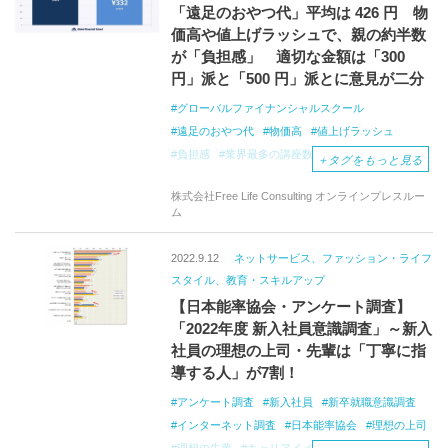
「遠足のおやつ代」平均は 426 円 物
価高や値上げラッシュで、親の約半数
が「負担感」 適切な金額は「300
円」派と「500 円」派とに意見が二分
グローバルファイナンシャルスクール
遠足のおやつ代
物価高
値上げラッシュ
負担感
業界最多の講座数
＋
タグをもっと見る
金融オンラインスクール
市川雄一郎
株式会社Free Life Consulting オンラインプレスルー
インターネット調査
GFS
ム
2022.9.12
ネットサービス、ファッション・ライフ
スタイル、教育・スキルアップ
【日本能率協会・アンケート調査】
「2022年度 新入社員意識調査」～新入
社員の理想の上司・先輩は「丁寧に指
導する人」が7割！
アンケート調査
新入社員
新卒就職意識調査
インターネット調査
日本能率協会
理想の上司
理想の先輩
キャリアイメージ
仕事の不安