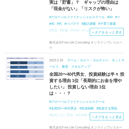
実は「貯蓄」？ ギャップの理由は
「現金がない」「リスクが怖い」
グローバルファイナンシャルスクール
20
〜
40
代
パパママ
家計調査
子育て家庭
投資
貯蓄
NISA
つみたて
＋
タグをもっと見る
業界最多の講座数
日本最大規模
金融
株式会社Free Life Consulting オンラインプレスルー
オンライン
スクール
GFS
ム
インターネット調査
児童手当
市川雄一郎
金融オンラインスクール
2023.2.15
ゲーム・ホビー・カルチャー、ネットサ
ービス、教育・スキルアップ
全国20〜40代男女、投資経験は半々 投
資する理由 1位「長期的にお金を増や
したい」 投資しない理由 1位
は・・・？
グローバルファイナンシャルスクール
全国20〜40代男女
投資経験
投資する理由
投資しない理由
日本最大規模
＋
タグをもっと見る
金融オンラインスクール
情報収集
株式会社Free Life Consulting オンラインプレスルー
ニュース検索
キーワード検索
動画
twitter