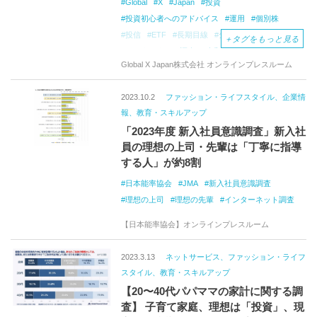
Global
X
Japan
投資
投資初心者へのアドバイス
運用
個別株
投信
ETF
長期目線
分散投資
調査
＋
タグをもっと見る
インターネット調査
大和証券グループ
Global X Japan株式会社 オンラインプレスルーム
2023.10.2
ファッション・ライフスタイル、企業情
報、教育・スキルアップ
「2023年度 新入社員意識調査」新入社
員の理想の上司・先輩は「丁寧に指導
する人」が約8割
日本能率協会
JMA
新入社員意識調査
理想の上司
理想の先輩
インターネット調査
【日本能率協会】オンラインプレスルーム
2023.3.13
ネットサービス、ファッション・ライフ
スタイル、教育・スキルアップ
【20〜40代パパママの家計に関する調
査】 子育て家庭、理想は「投資」、現