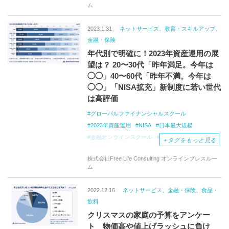
ム
YouTube
SNS
インターネット調査
市川雄一郎
2023.1.31
ネットサービス、教育・スキルアップ、
金融・保険
年代別で明確に！2023年資産運用の展
望は？ 20〜30代「昨年満足。今年は
◯◯」40〜60代「昨年不満。今年は
◯◯」「NISA拡充」新制度に若い世代
は高評価
グローバルファイナンシャルスクール
2023年資産運用
NISA
日本最大規模
金融オンラインスクール
資産所得倍増プラン
＋
タグをもっと見る
NISA制度
インターネット調査
市川雄一郎
株式会社Free Life Consulting オンラインプレスルー
ム
2022.12.16
ネットサービス、金融・保険、食品・
飲料
クリスマスの家庭の予算をアンケー
ト 物価高や値上げラッシュに負け