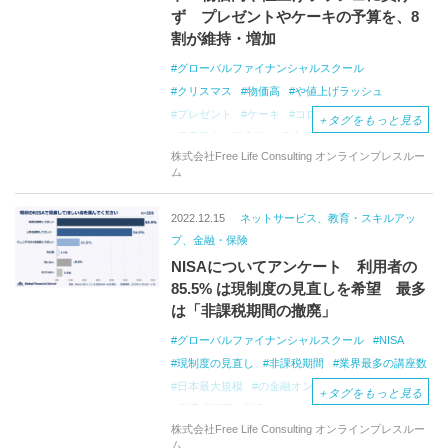
ず プレゼントやケーキの予算を、8
割が維持・増加
グローバルファイナンシャルスクール
クリスマス
物価高
や値上げラッシュ
プレゼント
ケーキ
コロナ禍で我慢
＋
タグをもっと見る
業界最多の講座数
日本最大規模
株式会社Free Life Consulting オンラインプレスルー
金融オンラインスクール
クリスマスプレゼント
ム
クリスマスケーキ
インターネット調査
市川雄一郎
2022.12.15
ネットサービス、教育・スキルアッ
プ、金融・保険
NISAについてアンケート 利用者の
85.5% は現制度の見直しを希望 最多
は「非課税期間の撤廃」
グローバルファイナンシャルスクール
NISA
現制度の見直し
非課税期間
業界最多の講座数
日本最大規模
の金融オンラインスクール
＋
タグをもっと見る
非課税期間の撤廃
インターネット調査
株式会社Free Life Consulting オンラインプレスルー
市川雄一郎
GFS
ム