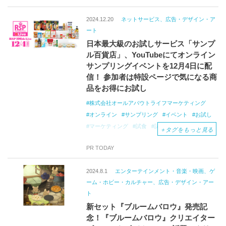
2024.12.20
ネットサービス、広告・デザイン・ア
ート
日本最大級のお試しサービス「サンプ
ル百貨店」、YouTubeにてオンライン
サンプリングイベントを12月4日に配
信！ 参加者は特設ページで気になる商
品をお得にお試し
株式会社オールアバウトライフマーケティング
オンライン
サンプリング
イベント
お試し
マーケティング
試食
試飲
プロモーション
＋
タグをもっと見る
ライフスタイル
UGC
SNSマーケティング
PR TODAY
2024.8.1
エンターテインメント・音楽・映画、ゲ
ーム・ホビー・カルチャー、広告・デザイン・アー
ト
新セット『ブルームバロウ』発売記
念！『ブルームバロウ』クリエイター