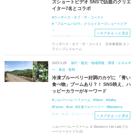
ズショートビデオ SNSで話題のクリエ
イター7名とコラボ
ウィザーズ・オブ・ザ・コースト
『ブルームバロウ』クリエイターズショートビデ
オ
＋
タグをもっと見る
SNSで話題のクリエイター
元祖戦略トレーディングカードゲーム
ウィザーズ・オブ・ザ・コースト 日本事業部 オン
ラインプレスルーム
マジック：ザ・ギャザリング
マジック
クイックオバケ
『ブルームバロウ』の世界感
2023.3.28
旅行・観光・地域情報、環境・エネルギ
MTGアリーナ
ブルームバロウ
新セット
ー、食品・飲料
冷凍ブルーベリー好調のカゲに 「青い
食べ物」ブームあり？！ SNS映え、ハ
ッピーカラーがキーワード
シルバーバレーファーム
Silver
Valley
Farms
Ltd
冷凍ブルーベリー
Blueberry
Life
Lab
ブルーベリーライフラボ
＋
タグをもっと見る
ブレインフード
ブルーベリー生産最大手
シルバーバレーファーム ＆ Blueberry Life Lab(ブル
サムシングブルー
幸せの青い鳥
ーベリーライフラボ)
ハッピーカラーフード
青い食べ物
SNS映え