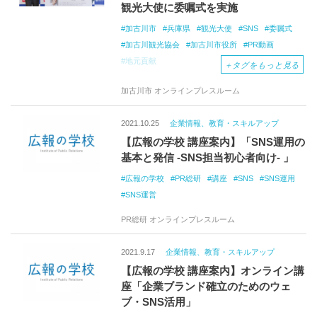
観光大使に委嘱式を実施
加古川市
兵庫県
観光大使
SNS
委嘱式
加古川観光協会
加古川市役所
PR動画
地元貢献
＋
タグをもっと見る
加古川市 オンラインプレスルーム
2021.10.25
企業情報、教育・スキルアップ
【広報の学校 講座案内】「SNS運用の
基本と発信 -SNS担当初心者向け- 」
広報の学校
PR総研
講座
SNS
SNS運用
SNS運営
PR総研 オンラインプレスルーム
2021.9.17
企業情報、教育・スキルアップ
【広報の学校 講座案内】オンライン講
座「企業ブランド確立のためのウェ
ブ・SNS活用」