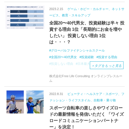
2023.2.15
ゲーム・ホビー・カルチャー、ネットサ
ービス、教育・スキルアップ
全国20〜40代男女、投資経験は半々 投
資する理由 1位「長期的にお金を増や
したい」 投資しない理由 1位
は・・・？
グローバルファイナンシャルスクール
全国20〜40代男女
投資経験
投資する理由
投資しない理由
日本最大規模
＋
タグをもっと見る
金融オンラインスクール
情報収集
株式会社Free Life Consulting オンラインプレスルー
ニュース検索
キーワード検索
動画
twitter
ム
YouTube
SNS
インターネット調査
市川雄一郎
2022.8.31
ビューティ・ヘルスケア・スポーツ、フ
ァッション・ライフスタイル、自動車・乗り物
スポーツ自転車の楽しさやワイズロー
ドの最新情報を発信いただく 「ワイズ
ロードコミュニケーションパートナ
ー」を決定！