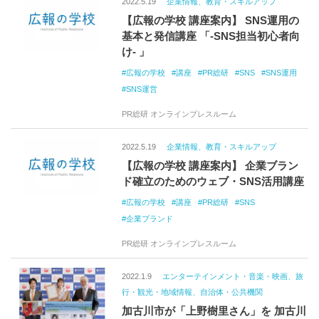
2022.5.19
企業情報、教育・スキルアップ
テラスアート
2022
ウミガメ
【広報の学校 講座案内】 SNS運用の
ウミガメの出張
小さな水族館
基本と発信講座 「-SNS担当初心者向
SNS写真投稿企画
期間限定
け- 」
ポップアップショップ
広報の学校
講座
PR総研
SNS
SNS運用
SNS運営
PR総研 オンラインプレスルーム
2022.5.19
企業情報、教育・スキルアップ
【広報の学校 講座案内】 企業ブラン
ド確立のためのウェブ・SNS活用講座
広報の学校
講座
PR総研
SNS
企業ブランド
PR総研 オンラインプレスルーム
2022.1.9
エンターテインメント・音楽・映画、旅
行・観光・地域情報、自治体・公共機関
加古川市が「上野樹里さん」を 加古川