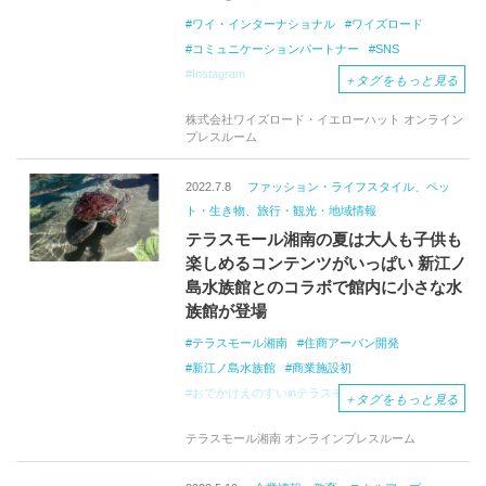
ワイ・インターナショナル
ワイズロード
コミュニケーションパートナー
SNS
Instagram
＋
タグをもっと見る
株式会社ワイズロード・イエローハット オンライン
プレスルーム
2022.7.8
ファッション・ライフスタイル、ペッ
ト・生き物、旅行・観光・地域情報
テラスモール湘南の夏は大人も子供も
楽しめるコンテンツがいっぱい 新江ノ
島水族館とのコラボで館内に小さな水
族館が登場
テラスモール湘南
住商アーバン開発
新江ノ島水族館
商業施設初
おでかけえのすいinテラスモール湘南
＋
タグをもっと見る
コラボ企画
湘南エリア最大級
テラスモール湘南 オンラインプレスルーム
ショッピングセンター
湘南ハッピーアーカイブ
C
Side
Marche
シーサイドマルシェ