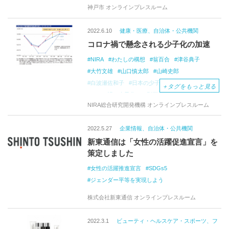
神戸市 オンラインプレスルーム
ジェンダー
2022.6.10
健康・医療、自治体・公共機関
コロナ禍で懸念される少子化の加速
NIRA
わたしの構想
翁百合
津谷典子
大竹文雄
山口慎太郎
山崎史郎
白波瀬佐和子
日本の少子化
少子化問題
＋
タグをもっと見る
コロナ禍の少子化への影響
日本の出生数
NIRA総合研究開発機構 オンラインプレスルーム
合計特殊出生率
希望出生率
人口学
人口動態
若年女性人口
晩産化
出産先送り
2022.5.27
企業情報、自治体・公共機関
人口減少
行動経済学
少子化対策
若者重視
新東通信は「女性の活躍促進宣言」を
ジェンダーギャップの解消
在宅勤務
策定しました
テレワーク
男性の育児・家事参加
働き方改革
子育て支援
子ども支援
児童手当
女性の活躍推進宣言
SDGs5
待機児童解消
子ども・家族政策
ミュルダール
ジェンダー平等を実現しよう
予防的社会政策
包括的な人への投資
株式会社新東通信 オンラインプレスルーム
若者や女性が活躍できる社会
効率的な人材育成モデル
関島梢恵
北島あゆみ
2022.3.1
ビューティ・ヘルスケア・スポーツ、フ