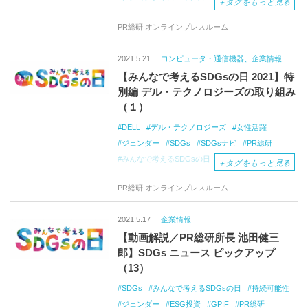
＋
タグをもっと見る
Well-being
Equity
DEI
ジェンダーレンズ
PR総研 オンラインプレスルーム
ガバナンス
コンプライアンス
SDGs
ESG投資
インクルージョン
IABC21
2021.5.21
コンピュータ・通信機器、企業情報
IABCAPAC
IABCJAPAN
【みんなで考えるSDGsの日 2021】特
別編 デル・テクノロジーズの取り組み
（１）
DELL
デル・テクノロジーズ
女性活躍
ジェンダー
SDGs
SDGsナビ
PR総研
みんなで考えるSDGsの日
池田健三郎
＋
タグをもっと見る
PR総研 オンラインプレスルーム
2021.5.17
企業情報
【動画解説／PR総研所長 池田健三
郎】SDGs ニュース ピックアップ
（13）
SDGs
みんなで考えるSDGsの日
持続可能性
ジェンダー
ESG投資
GPIF
PR総研