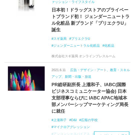
ァッション・ライフスタイル
日本初！ドラッグストアのプライベー
トブランド初！ ジェンダーニュートラ
ル化粧品 新ブランド「プリエクラU」
誕生
スギ薬局
プリエクラU
ジェンダーニュートラル化粧品
化粧品
株式会社スギ薬局 オンラインプレスルーム
2021.6.11
広告・デザイン・アート、教育・スキル
アップ、新聞・出版・放送
PR総研副所長 上瀧和子、IABC(国際
ビジネスコミュニケーター協会) 日本
支部理事ならびに IABC APAC地域本
部メンバーシップマーケティング局長
に就任
上瀧和子
D&I
広報の学校
マイクロアグレッション
アンコンシャスバイアス
EMPOWER