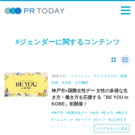
#ジェンダーに関するコンテンツ
2026.2.17
ファッション・ライフスタイル、健康・
医療、自治体・公共機関
神戸市×国際女性デー 女性の多様な生
き方・働き方を応援する「BE YOU in
KOBE」初開催！
神戸市
国際女性デー
女性
生き方
働き方
フェムテック
キャリア
ライフ
山之内すず
トークセッション
ワークショップ
＋
タグをもっと見る
からだチェック
ウェルネス
セルフケア