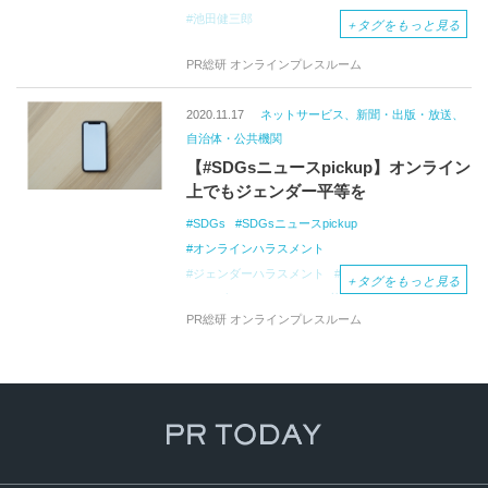
池田健三郎
＋
タグをもっと見る
PR総研 オンラインプレスルーム
2020.11.17
ネットサービス、新聞・出版・放送、
自治体・公共機関
【#SDGsニュースpickup】オンライン
上でもジェンダー平等を
SDGs
SDGsニュースpickup
オンラインハラスメント
ジェンダーハラスメント
エンパワーメント
＋
タグをもっと見る
カーボンニュートラル
菅政権
PR総研 オンラインプレスルーム
米大統領選挙2020
カマラ・ハリス
国際ガールズデー
ＴＢＳ