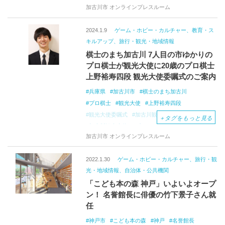
加古川市 オンラインプレスルーム
2024.1.9
ゲーム・ホビー・カルチャー、教育・ス
キルアップ、旅行・観光・地域情報
棋士のまち加古川 7人目の市ゆかりの
プロ棋士が観光大使に20歳のプロ棋士
上野裕寿四段 観光大使委嘱式のご案内
兵庫県
加古川市
棋士のまち加古川
プロ棋士
観光大使
上野裕寿四段
観光大使委嘱式
加古川観光協会
＋
タグをもっと見る
加古川観光大使
プロデビュー
井上慶太九段
加古川市 オンラインプレスルーム
門下生
歴代最年少
加古川観光大使委嘱式
加古川将棋フェスタ
棋士のまち
2022.1.30
ゲーム・ホビー・カルチャー、旅行・観
光・地域情報、自治体・公共機関
「こども本の森 神戸」いよいよオープ
ン！ 名誉館長に俳優の竹下景子さん就
任
神戸市
こども本の森
神戸
名誉館長