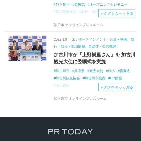
竹下景子
委嘱式
オープニングセレモニー
震災復興支援
阪神・淡路大震災
＋
タグをもっと見る
東日本大震災後
安藤
忠雄
神戸市 オンラインプレスルーム
2022.1.9
エンターテインメント・音楽・映画、旅
行・観光・地域情報、自治体・公共機関
加古川市が「上野樹里さん」を 加古川
観光大使に委嘱式を実施
加古川市
兵庫県
観光大使
SNS
委嘱式
加古川観光協会
加古川市役所
PR動画
地元貢献
＋
タグをもっと見る
加古川市 オンラインプレスルーム