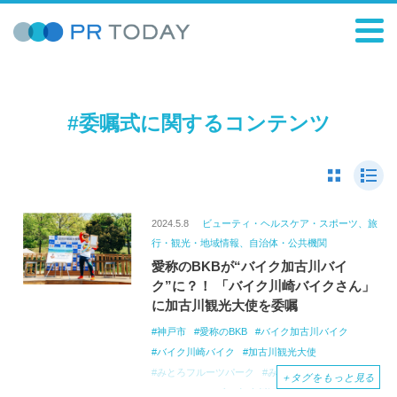
#委嘱式に関するコンテンツ
2024.5.8
ビューティ・ヘルスケア・スポーツ、旅
行・観光・地域情報、自治体・公共機関
愛称のBKBが“バイク加古川バイ
ク”に？！ 「バイク川崎バイクさん」
に加古川観光大使を委嘱
神戸市
愛称のBKB
バイク加古川バイク
バイク川崎バイク
加古川観光大使
みとろフルーツパーク
みとろの丘
＋
タグをもっと見る
ステージライブ
加古川観光大使委嘱式