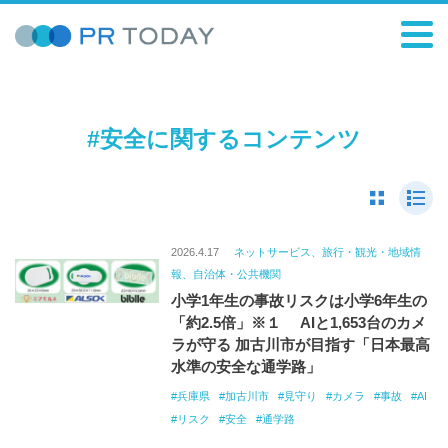
#安全に関するコンテンツ
2026.4.17
ネットサービス、旅行・観光・地域情
報、自治体・公共機関
小学1年生の事故リスクは小学6年生の
「約2.5倍」※１ AIと1,653台のカメ
ラが守る 加古川市が目指す「日本最高
水準の安全な通学路」
兵庫県
加古川市
見守り
カメラ
事故
AI
リスク
安全
通学路