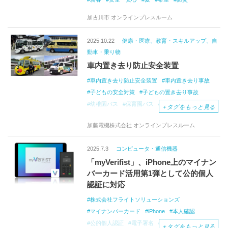
加古川市 オンラインプレスルーム
2025.10.22
健康・医療、教育・スキルアップ、自
動車・乗り物
車内置き去り防止安全装置
車内置き去り防止安全装置
車内置き去り事故
子どもの安全対策
子どもの置き去り事故
幼稚園バス
保育園バス
見守り
防犯
＋
タグをもっと見る
HORNET
加藤電機株式会社 オンラインプレスルーム
2025.7.3
コンピュータ・通信機器
「myVerifist」、iPhone上のマイナン
バーカード活用第1弾として公的個人
認証に対応
株式会社フライトソリューションズ
マイナンバーカード
iPhone
本人確認
公的個人認証
電子署名
署名検証
Apple
＋
タグをもっと見る