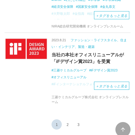
経済安全保障
国家安全保障
金丸恭文
大野敬太郎
金指壽
経済産業省
藤井公雄
＋
タグをもっと見る
太田泰彦
若林整
フレンド・ショアリング
NIRA総合研究開発機構 オンラインプレスルーム
戦略的自律性
戦略的不可欠性
有志国との連携
製造エコシステム
TSMC誘致
2023.8.21
ファッション・ライフスタイル、住ま
ラピダス（Rapidus）
半導体の設計・開発能力
い・インテリア、製造・建築
安全保障と自由貿易
知的財産権（IP）
当社の本社オフィスリニューアルが
チップレット
「iFデザイン賞2023」を受賞
三菱ケミカルグループ
iFデザイン賞2023
オフィスリニューアル
iFインターナショナルフォーラムデザイン
＋
タグをもっと見る
メック・デザイン・インターナショナル
三菱ケミカルグループ株式会社 オンラインプレスル
地球を取り巻く自然をテーマ
ーム
サテライトオフィス
テレワーク
人間工学
iF
International
Forum
Design
GmbH
デザイン品質
革新性
機能性
環境への対応
1
2
3
安全性