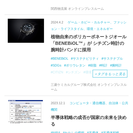
長嶋茂雄
長嶋茂雄引退
昭和の風景
関西物流展 オンラインプレスルーム
2024.4.2
ゲーム・ホビー・カルチャー、ファッシ
ョン・ライフスタイル、環境・エネルギー
植物由来のポリカーボネートジオール
「BENEBiOL™」が シチズン時計の
腕時計バンドに採用
BENEBiOL
サステナビリティ
サステナブル
SDGs
ポリウレタン
樹脂
時計
腕時計
CITIZN
シチズン
環境
植物
植物由来
＋
タグをもっと見る
耐久性
安全性
機能性
三菱ケミカル
三菱ケミカルグループ株式会社 オンラインプレスル
三菱ケミカルグループ
プロマスター
ーム
2023.12.1
コンピュータ・通信機器、自治体・公共
機関
半導体戦略の成否が国家の未来を決め
る
NIRA
わたしの構想
半導体
半導体戦略