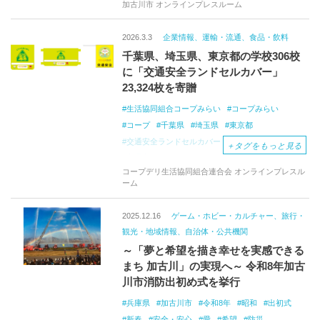
加古川市 オンラインプレスルーム
2026.3.3
企業情報、運輸・流通、食品・飲料
千葉県、埼玉県、東京都の学校306校
に「交通安全ランドセルカバー」
23,324枚を寄贈
生活協同組合コープみらい
コープみらい
コープ
千葉県
埼玉県
東京都
交通安全ランドセルカバー
ランドセルカバー
＋
タグをもっと見る
交通安全
コープデリ生活協同組合連合会 オンラインプレスル
ーム
2025.12.16
ゲーム・ホビー・カルチャー、旅行・
観光・地域情報、自治体・公共機関
～「夢と希望を描き幸せを実感できる
まち 加古川」の実現へ～ 令和8年加古
川市消防出初め式を挙行
兵庫県
加古川市
令和8年
昭和
出初式
新春
安全・安心
愛
希望
防災