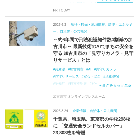
Wallet
身分証明書
安全
業務効率
PR TODAY
2025.6.3
旅行・観光・地域情報、環境・エネルギ
ー、自治体・公共機関
～約6年間で刑法犯認知件数4割減の加
古川市～ 最新技術のAIでまちの安全を
守る 加古川市の「見守りカメラ・見守
りサービス」とは
兵庫県
加古川市
AI
見守りカメラ
見守りサービス
安心・安全
児童誘拐
認知症
行方不明者
ビーコンタグ
＋
タグをもっと見る
ながら見守り活動
災害情報
緊急情報
加古川市 オンラインプレスルーム
2025.3.24
企業情報、自治体・公共機関
千葉県、埼玉県、東京都の学校298校
に 「交通安全ランドセルカバー」
23,808枚を寄贈