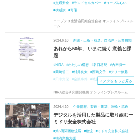
交通安全
ランドセルカバー
コープみらい
横断旗
寄贈
コープデリ生活協同組合連合会 オンラインプレスル
ーム
2024.6.10
新聞・出版・放送、自治体・公共機関
あれから50年、 いまに続く 意義と課
題
NIRA
わたしの構想
谷口将紀
吉田慎一
岡崎哲二
村井良太
西崎文子
テリー伊藤
田中角栄
金脈事件
戦後デモクラシー
＋
タグをもっと見る
政治とカネ
アクセスジャーナリズム
立花隆
NIRA総合研究開発機構 オンラインプレスルーム
狂乱物価
産業構造の転換
経済大国
日銀
日銀の金融政策
マネーサプライ
佐藤栄作
2024.4.10
企業情報、製造・建築、運輸・流通
ノーベル平和
非核三原則
日米安全保障条約
デジタルを活用した製品に取り組むー
アメリカの「核の傘」
ラロック証言
ミドリ安全株式会社
ニクソン大統領
ニクソン大統領辞任
ペンタゴンペーパーズ
ウォーターゲー
ト事件
第5回関西物流展
物流
ミドリ安全株式会社
デタント
ドルショック
リベラルと保守の分裂
物流業務支援