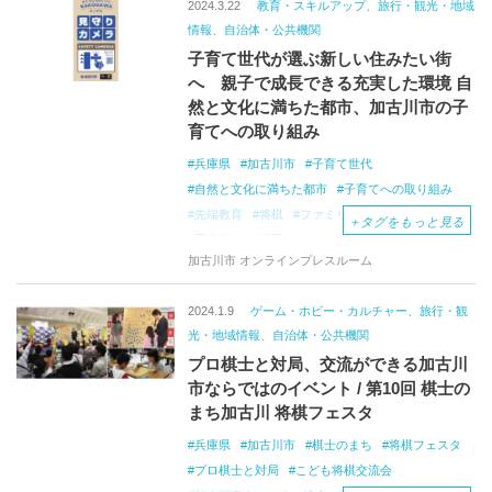
2024.3.22
教育・スキルアップ、旅行・観光・地域
情報、自治体・公共機関
子育て世代が選ぶ新しい住みたい街
へ 親子で成長できる充実した環境 自
然と文化に満ちた都市、加古川市の子
育てへの取り組み
兵庫県
加古川市
子育て世代
自然と文化に満ちた都市
子育てへの取り組み
先端教育
将棋
ファミリーサポートセンター
＋
タグをもっと見る
図書館
AI活用
ＩＣＴ教育
地域BWA
加古川市 オンラインプレスルーム
見守りカメラ
見守りボランティア
棋士のまち加古川
カヌーイベント
2024.1.9
ゲーム・ホビー・カルチャー、旅行・観
光・地域情報、自治体・公共機関
プロ棋士と対局、交流ができる加古川
市ならではのイベント / 第10回 棋士の
まち加古川 将棋フェスタ
兵庫県
加古川市
棋士のまち
将棋フェスタ
プロ棋士と対局
こども将棋交流会