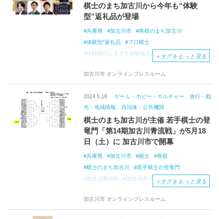
棋士のまち加古川から今年も“体験
型”返礼品が登場
兵庫県
加古川市
将棋のまち加古川
体験型”返礼品
プロ棋士
体験型のふるさと納税返礼品
＋
タグをもっと見る
加古川ウェルネス協会
加古川市 オンラインプレスルーム
2024.5.18
ゲーム・ホビー・カルチャー、旅行・観
光・地域情報、自治体・公共機関
棋士のまち加古川が主催 若手棋士の登
竜門「第14期加古川青流戦」が5月18
日（土）に 加古川市で開幕
兵庫県
加古川市
棋士
将棋
棋士のまち加古川
若手棋士の登竜門
加古川青流戦
加古川市ウェルネス協会
＋
タグをもっと見る
日本将棋連盟
日本将棋連盟公式戦
加古川市 オンラインプレスルーム
刀田山 鶴林寺