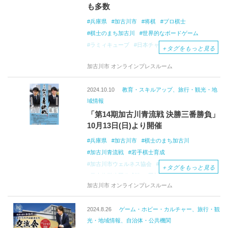
も多数
兵庫県
加古川市
将棋
プロ棋士
棋士のまち加古川
世界的なボードゲーム
ラミィキューブ
日本チャンピオン
＋
タグをもっと見る
加古川市 オンラインプレスルーム
2024.10.10
教育・スキルアップ、旅行・観光・地
域情報
「第14期加古川青流戦 決勝三番勝負」
10月13日(日)より開催
兵庫県
加古川市
棋士のまち加古川
加古川青流戦
若手棋士育成
加古川市ウェルネス協会
日本将棋連盟
＋
タグをもっと見る
日本将棋連盟公式戦
岡部怜央四段
加古川市 オンラインプレスルーム
上野裕寿四段
2024.8.26
ゲーム・ホビー・カルチャー、旅行・観
光・地域情報、自治体・公共機関