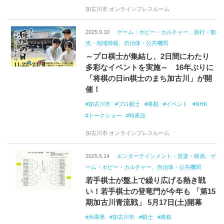
加古川市 オンラインプレスルーム
2025.9.10
ゲーム・ホビー・カルチャー、旅行・観
光・地域情報、自治体・公共機関
～プロ棋士が集結し、2日間にわたり
多彩なイベントを実施～ 16年ぶりに
「将棋の日in棋士のまち加古川」が開
催！
加古川市
プロ棋士
将棋
イベント
NHK
トークショー
特産品
加古川市 オンラインプレスルーム
2025.5.14
エンターテインメント・音楽・映画、ゲ
ーム・ホビー・カルチャー、自治体・公共機関
若手棋士が盤上で繰り広げる熱き戦
い！若手棋士の登竜門が今年も 「第15
期加古川青流戦」 5月17日(土)開幕
兵庫県
加古川市
棋士
将棋