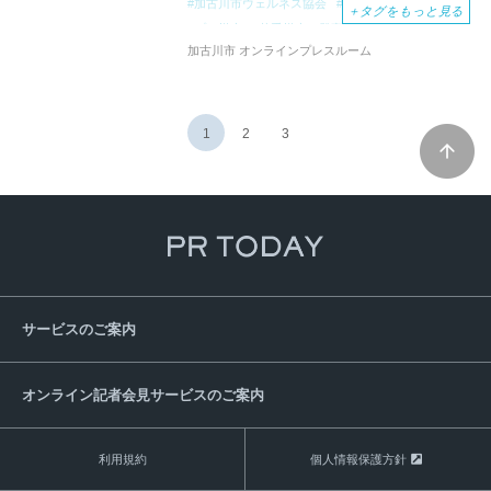
加古川市ウェルネス協会
日本将棋連盟主催
＋
タグをもっと見る
プロ棋士
若手棋士の登竜門
加古川青流戦
加古川市 オンラインプレスルーム
1
2
3
サービスのご案内
オンライン記者会見サービスのご案内
利用規約
個人情報保護方針