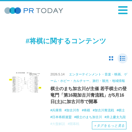
#将棋に関するコンテンツ
2026.5.14
エンターテインメント・音楽・映画、ゲ
ーム・ホビー・カルチャー、旅行・観光・地域情報
棋士のまち加古川が主催 若手棋士の登
竜門「第16期加古川青流戦」が5月16
日(土)に加古川市で開幕
兵庫県
加古川市
将棋
加古川青流戦
棋士
日本将棋連盟
棋士のまち加古川
井上慶太九段
大盤解説
開幕戦
＋
タグをもっと見る