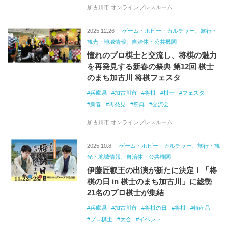
加古川市 オンラインプレスルーム
2025.12.26
ゲーム・ホビー・カルチャー、旅行・
観光・地域情報、自治体・公共機関
憧れのプロ棋士と交流し、将棋の魅力
を再発見する新春の祭典 第12回 棋士
のまち加古川 将棋フェスタ
兵庫県
加古川市
将棋
棋士
フェスタ
新春
再発見
祭典
交流会
加古川市 オンラインプレスルーム
2025.10.8
ゲーム・ホビー・カルチャー、旅行・観
光・地域情報、自治体・公共機関
伊藤匠叡王の出演が新たに決定！「将
棋の日 in 棋士のまち加古川」に総勢
21名のプロ棋士が集結
兵庫県
加古川市
将棋の日
将棋
特産品
プロ棋士
大会
イベント