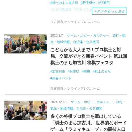
棋士のまち加古川
若手棋士
登竜門
加古川青流戦
加古川ウェルネス協会
＋
タグをもっと見る
日本将棋連盟
刀田山
鶴林寺
加古川市 オンラインプレスルーム
2025.1.7
ゲーム・ホビー・カルチャー、旅行・観
光・地域情報、自治体・公共機関
こどもから大人まで！プロ棋士と対
局、交流ができる新春イベント 第11回
棋士のまち加古川 将棋フェスタ
加古川市
兵庫県
将棋
棋士のまち
新春イベント
加古川市 オンラインプレスルーム
2024.12.18
ゲーム・ホビー・カルチャー、旅行・
観光・地域情報、自治体・公共機関
多くの将棋プロ棋士を輩出している
「棋士のまち加古川」 世界的なボード
ゲーム「ラミィキューブ」の競技人口