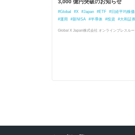
3,000 億円突破のお知らせ
Global
X
Japan
ETF
日経平均株価
運用
新NISA
半導体
投資
大和証
Global X Japan株式会社 オンラインプレスル