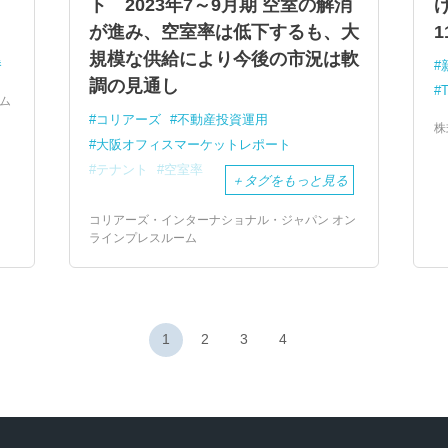
ト 2023年7～9月期 空室の解消
が進み、空室率は低下するも、大
1
規模な供給により今後の市況は軟
券
調の見通し
ーム
コリアーズ
不動産投資運用
株
大阪オフィスマーケットレポート
テナント
空室率
＋
タグをもっと見る
コリアーズ・インターナショナル・ジャパン オン
ラインプレスルーム
1
2
3
4