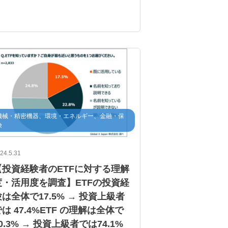
機械・精密機器、環境・エネルギー、金融・保
険
24.5.31
【投資経験者のETFに対する理解
度・活用度を調査】ETFの投資経
は全体で17.5% → 投資上級者
は 47.4%ETF の理解は全体で
0.3% → 投資上級者では74.1%