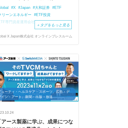
lobal
X
Japan
大和証券
ETF
クリーンエネルギー
ETF投資
ETF専門資産運用会社
AI
＋
タグをもっと見る
lobal X Japan株式会社 オンラインプレスルーム
ビューティ・ヘルスケア・スポーツ、広告・デ
ザイン・アート、新聞・出版・放送
23.10.24
「アース製薬に学ぶ、成果につな