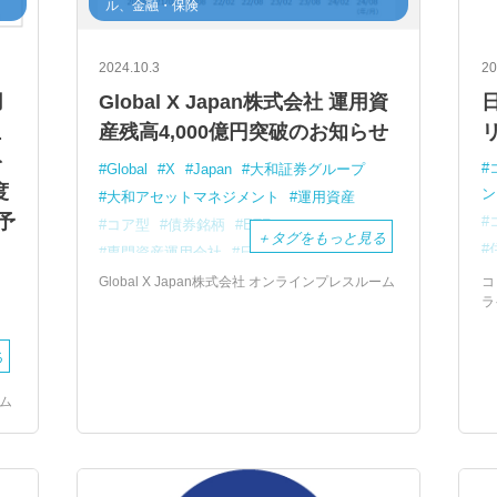
ル、金融・保険
2024.10.3
20
用
Global X Japan株式会社 運用資
上
産残高4,000億円突破のお知らせ
を
Global
X
Japan
大和証券グループ
度
ン
大和アセットマネジメント
運用資産
予
コア型
債券銘柄
ETF
＋
タグをもっと見る
専門資産運用会社
日本初
東京証券取引所
投資家
Global X Japan株式会社 オンラインプレスルーム
コ
ラ
る
ーム