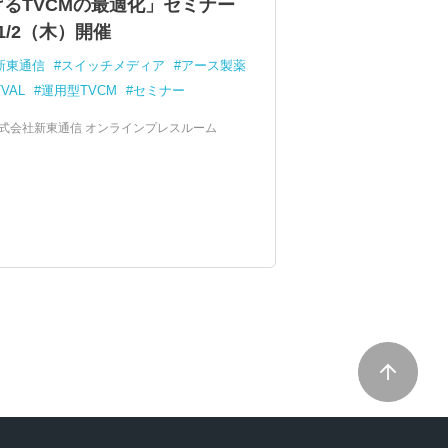
げるTVCMの最適化」セミナー
1/2（木）開催
新東通信
スイッチメディア
アース製薬
TVAL
運用型TVCM
セミナー
式会社新東通信 オンラインプレスルーム