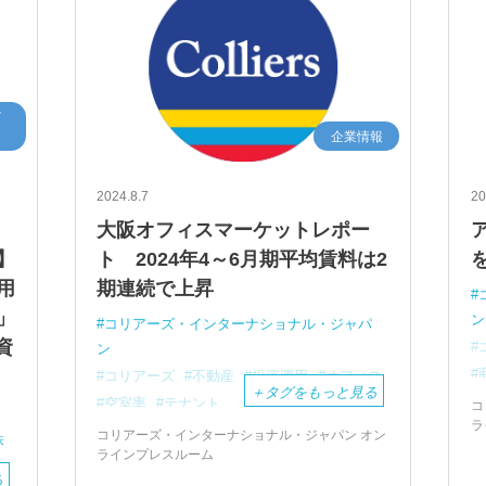
イ
企業情報
2024.8.7
20
大阪オフィスマーケットレポー
】
ト 2024年4～6月期平均賃料は2
用
期連続で上昇
」
ン
コリアーズ・インターナショナル・ジャパ
資
ン
コリアーズ
不動産
投資運用
オフィス
＋
タグをもっと見る
空室率
テナント
コ
ラ
ネットアブソープション
コリアーズ・インターナショナル・ジャパン オン
株
ラインプレスルーム
大阪オフィスマーケットレポート
る