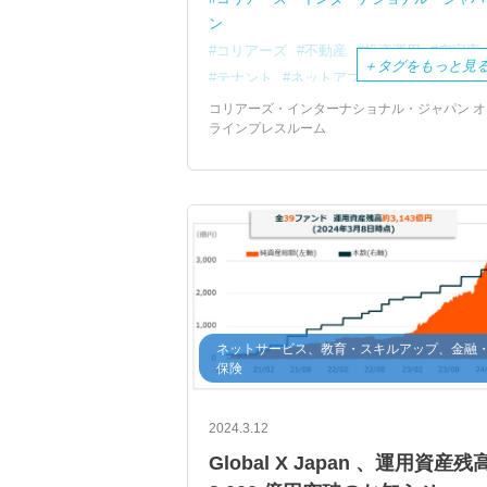
ン
コリアーズ
不動産
投資運用
空室率
＋
タグをもっと見
テナント
ネットアブソープション
東京オフィスマーケットレポート
コリアーズ・インターナショナル・ジャパン オ
ラインプレスルーム
ネットサービス、教育・スキルアップ、金融
保険
2024.3.12
Global X Japan 、運用資産残