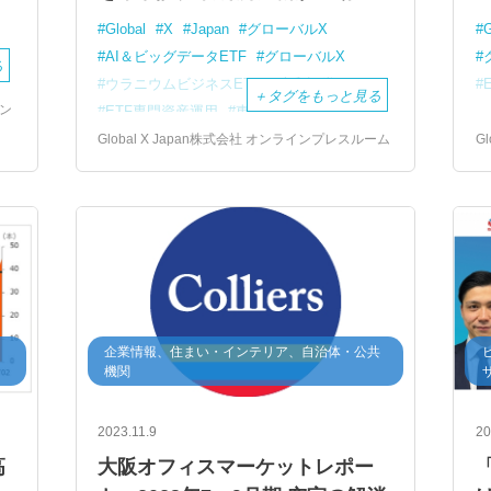
Global
X
Japan
グローバルX
G
AI＆ビッグデータETF
グローバルX
る
ウラニウムビジネスETF
大和証券
＋
タグをもっと見る
ン
ETF専門資産運用
東京証券取引所
投資リスク
ファンド
著作権
Global X Japan株式会社 オンラインプレスルーム
G
・
企業情報、住まい・インテリア、自治体・公共
機関
2023.11.9
20
高
大阪オフィスマーケットレポー