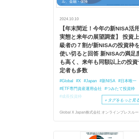
ル、金融・保険
2024.10.10
【年末間近！今年の新NISA活
実態と来年の展望調査】 投資
級者の７割が新NISAの投資枠
使い切ると回答 新NISAの満足
も高く、来年も同額以上の投資
定者も多数
Global
X
Japan
新NISA
日本唯一
ETF専門資産運用会社
つみたて投資枠
成長投資枠
＋
タグをもっと見
Global X Japan株式会社 オンラインプレスル