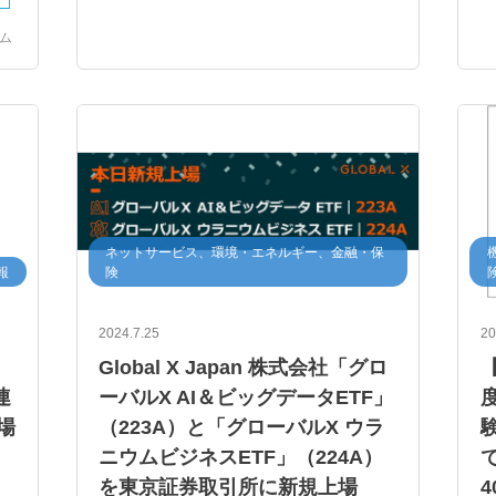
ーム
ネットサービス、環境・エネルギー、金融・保
報
険
2024.7.25
20
Global X Japan 株式会社「グロ
連
ーバルX AI＆ビッグデータETF」
場
（223A）と「グローバルX ウラ
験
ニウムビジネスETF」（224A）
で
を東京証券取引所に新規上場
4