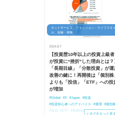
ネットサービス、ファッション・ライフスタ
ル、金融・保険
2024.8.7
【投資歴10年以上の投資上級者
が投資に“挫折”した理由とは？
「長期目線」「分散投資」が運
改善の鍵に！再開後は「個別株
よりも「投信」「ETF」への投
が増加
Global
X
Japan
投資
投資初心者へのアドバイス
運用
個別
投信
ETF
長期目線
分散投資
調査
＋
タグをもっと見