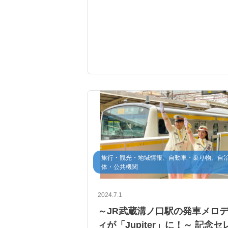
旅行・観光・地域情報、自動車・乗り物、自
体・公共機関
2024.7.1
～JR武蔵溝ノ口駅の発車メロ
ィが「Jupiter」に！～ 記念セ