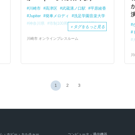
川崎市
高津区
武蔵溝ノ口駅
平原綾香
Jupiter
発車メロディ
洗足学園音楽大学
神奈川県
市制100周年
創立100周年
＋
タグをもっと見る
川崎市 オンラインプレスルーム
川
1
2
3
ム・ホビー・カルチャー
コンピュータ・通信機器