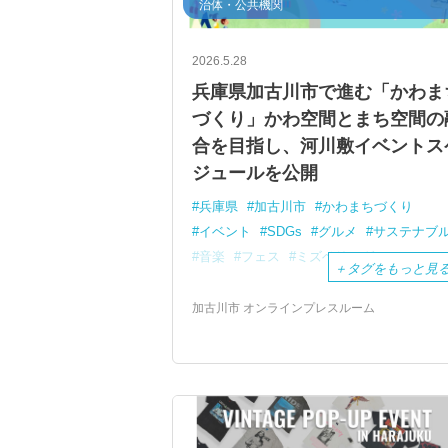
治体・公共機関
2026.5.28
兵庫県加古川市で進む「かわま
づくり」かわ空間とまち空間の
合を目指し、河川敷イベントス
ジュールを公開
兵庫県
加古川市
かわまちづくり
イベント
SDGs
グルメ
サステナブ
音楽
フェス
ミズベリング
＋
タグをもっと見
加古川市 オンラインプレスルーム