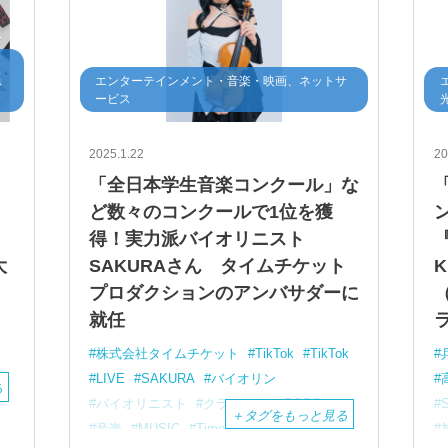
・
ス
エンターテインメント・音楽・映画、ネットサ
ービス
2025.1.22
20
「全日本学生音楽コンクール」な
ど数々のコンクールで1位を獲
得！実力派バイオリニスト
『
大
SAKURAさん タイムチケット
K
プロダクションのアンバサダーに
就任
株式会社タイムチケット
TikTok
TikTok
LIVE
SAKURA
バイオリン
る
バイオリニスト
クラシック
POPS
＋
タグをもっと見る
音楽
MUSIC
Time
Ticket