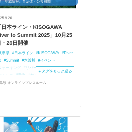
光・地域情報、自治体・公共機関
25.9.26
「日本ライン・KISOGAWA
iver to Summit 2025」10月25
日・26日開催
岐阜県
日本ライン
KISOGAWA
River
o
Summit
木曽川
イベント
ウォーキング
リバーアクティビティ
＋
タグをもっと見る
マルシェ
音楽
サイクリング
犬山城
阜県 オンラインプレスルーム