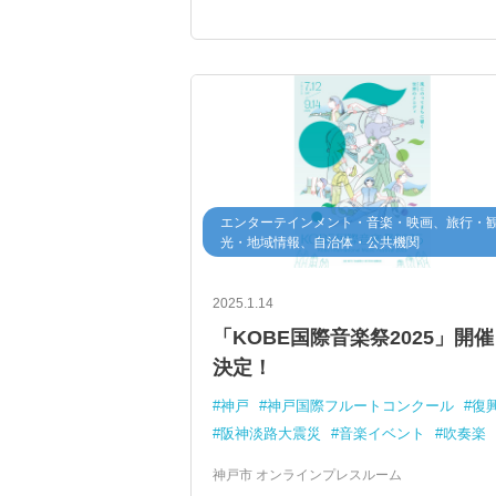
エンターテインメント・音楽・映画、旅行・
光・地域情報、自治体・公共機関
2025.1.14
「KOBE国際音楽祭2025」開催
決定！
神戸
神戸国際フルートコンクール
復
阪神淡路大震災
音楽イベント
吹奏楽
神戸市 オンラインプレスルーム