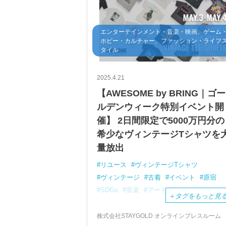
エンターテインメント・音楽・映画、ゲーム
ホビー・カルチャー、ファッション・ライフ
タイル
2025.4.21
【AWESOME by BRING｜ゴー
ルデンウィーク特別イベント開
催】 2日間限定で5000万円分の
希少なヴィンテージTシャツを
量放出
リユース
ヴィンテージTシャツ
ヴィンテージ
古着
イベント
原宿
SDGs
音楽
アート
エコ
＋
タグをもっと見
株式会社STAYGOLD オンラインプレスルーム