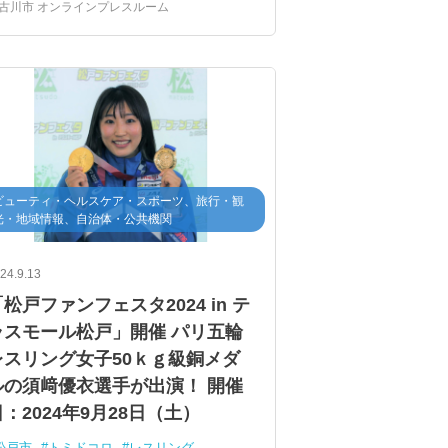
ガールズロックバンドSCANDAL
古川市 オンラインプレスルーム
加古川観光大使
オリジナルソング
ギネス世界記録
日本武道館
ビューティ・ヘルスケア・スポーツ、旅行・観
光・地域情報、自治体・公共機関
24.9.13
松戸ファンフェスタ2024 in テ
ラスモール松戸」開催 パリ五輪
レスリング女子50ｋｇ級銅メダ
ルの須﨑優衣選手が出演！ 開催
：2024年9月28日（土）
松戸市
トミドコロ
レスリング