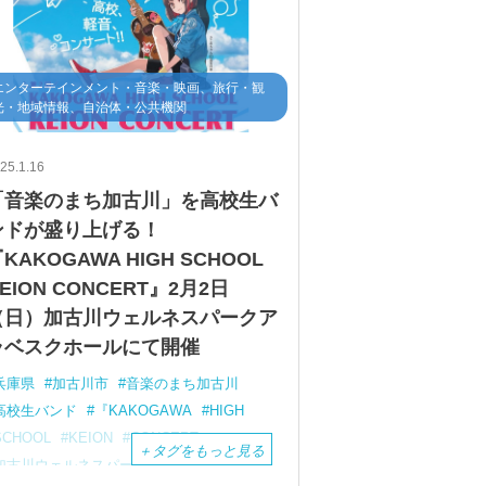
エンターテインメント・音楽・映画、旅行・観
光・地域情報、自治体・公共機関
25.1.16
「音楽のまち加古川」を高校生バ
ンドが盛り上げる！
KAKOGAWA HIGH SCHOOL
EION CONCERT』2月2日
（日）加古川ウェルネスパークア
ラベスクホールにて開催
兵庫県
加古川市
音楽のまち加古川
高校生バンド
『KAKOGAWA
HIGH
SCHOOL
KEION
CONCERT
＋
タグをもっと見る
加古川ウェルネスパークアラベスクホール