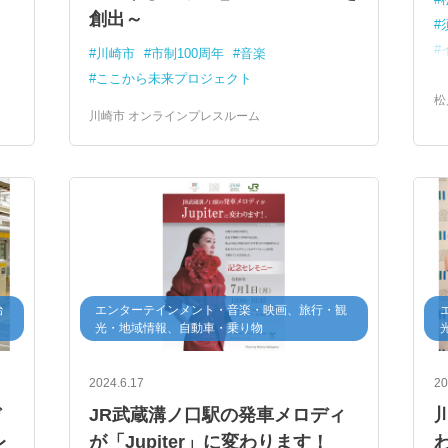
創出～
川崎市
市制100周年
音楽
ここから未来プロジェクト
松
川崎市 オンラインプレスルーム
治
エンターテインメント・音楽・映画、旅行・観
光・地域情報、自動車・乗り物
2024.6.17
20
デ
JR武蔵溝ノ口駅の発車メロディ
レ
が「Jupiter」に変わります！