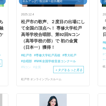
キルアップ、自治体・公共機関
2025.12.4
20
ち
松戸市の歌声、２度目の出場にし
融
て全国の頂点へ！ 専修大学松戸
R
ケ
高等学校合唱部、第92回Nコン
（高等学校の部）で 初の金賞
（日本一）獲得！
t
ル
松戸市
専修大学松戸高校
専大松戸
合唱部
NHK全国学校音楽コンクール
る
岐
Nコン
金賞
＋
タグをもっと見る
松戸市 オンラインプレスルーム