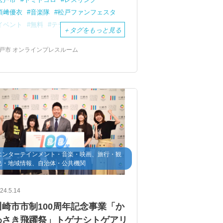
須﨑優衣
音楽隊
松戸ファンフェスタ
イベント
無料
テラスモール松戸
＋
タグをもっと見る
戸市 オンラインプレスルーム
エンターテインメント・音楽・映画、旅行・観
光・地域情報、自治体・公共機関
24.5.14
川崎市市制100周年記念事業「か
わさき飛躍祭」トゲナシトゲアリ