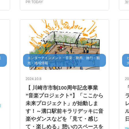
PR TODAY
加
観
エンターテインメント・音楽・映画、旅行・観
光・地域情報
2024.10.8
20
【 川崎市市制100周年記念事業
「
”音楽プロジェクト”】「ここから
未来プロジェクト」が始動しま
興
す！～溝口駅前キラリデッキに音
楽やダンスなどを「見て・感じ
日
て・楽しめる」憩いのスペースを