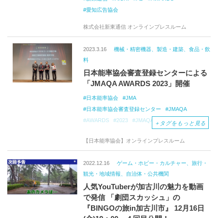
愛知広告協会
株式会社新東通信 オンラインプレスルーム
2023.3.16
機械・精密機器、製造・建築、食品・飲
料
日本能率協会審査登録センターによる
「JMAQA AWARDS 2023」開催
日本能率協会
JMA
日本能率協会審査登録センター
JMAQA
AWARDS
2023
JMAQA
ナラザキフーズ
＋
タグをもっと見る
西田工業
竜洋工場
リクルート
【日本能率協会】オンラインプレスルーム
ホールディングス
ISO
表彰制度
基調講演
2022.12.16
ゲーム・ホビー・カルチャー、旅行・
観光・地域情報、自治体・公共機関
人気YouTuberが加古川の魅力を動画
で発信 「劇団スカッシュ」の
『BINGOの旅in加古川市』 12月16日