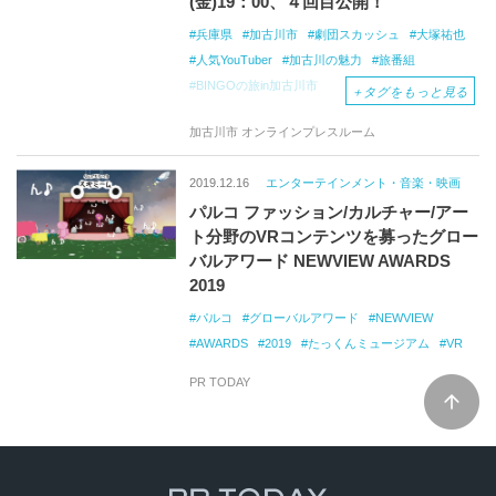
(金)19：00、４回目公開！
兵庫県
加古川市
劇団スカッシュ
大塚祐也
人気YouTuber
加古川の魅力
旅番組
BINGOの旅in加古川市
＋
タグをもっと見る
劇団スカッシュ公式チャンネル
加古川市 オンラインプレスルーム
スペシャルチャレンジ
ビンゴの旅
YouTube
NextUp
2011
Video
Awards
Japan
2019.12.16
エンターテインメント・音楽・映画
特撮・実写部門大賞
Stalking
パルコ ファッション/カルチャー/アー
Vampire〜隙間男〜
YouTuber記録更新
ト分野のVRコンテンツを募ったグロー
隙間男2
セルフリクエスト短編ドラマ
バルアワード NEWVIEW AWARDS
視聴者参加型企画
2019
パルコ
グローバルアワード
NEWVIEW
AWARDS
2019
たっくんミュージアム
VR
PR TODAY