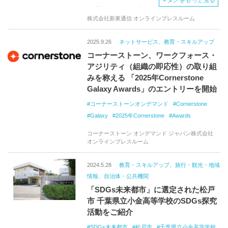
＋
タグをもっと見る
地元CO2みかん
日本特殊陶業
株式会社新東通信 オンラインプレスルーム
2025.9.26
ネットサービス、教育・スキルアップ
コーナーストーン、ワークフォース・
アジリティ（組織の即応性）の取り組
みを称える 「2025年Cornerstone
Galaxy Awards」のエントリーを開始
コーナーストーンオンデマンド
Cornerstone
Galaxy
2025年Cornerstone
Awards
コーナーストーン オンデマンド ジャパン株式会社
オンラインプレスルーム
2024.5.28
教育・スキルアップ、旅行・観光・地域
情報、自治体・公共機関
「SDGs未来都市」に選定された松戸
市 千葉県立小金高等学校のSDGs探究
活動をご紹介
SDGs未来都市
松戸市
千葉県立小金高等学校