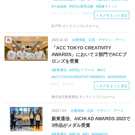
小金高校
SDGs探究活動
国連サミット
チームインディペ
SDGs探究AWARDS
2022
＋
タグをもっと見る
チームすまいる
SDGs
QUEST
松戸市 オンラインプレスルーム
みらい甲子園
2023.11.13
企業情報、広告・デザイン・アート
「ACC TOKYO CREATIVITY
AWARDS」において２部門でACCブ
ロンズを受賞
新東通信
共同ピーアール
ACC
ACCTOKYOCREATIVITYAWARDS
ONODERA
ECC
LQVE
＋
タグをもっと見る
株式会社新東通信 オンラインプレスルーム
2023.7.24
企業情報、広告・デザイン・アート
新東通信、AICHI AD AWARDS 2023で
3作品がメダル受賞
新東通信
AICHI
AD
AWARDS