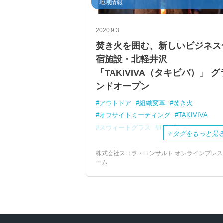
地域情報
2020.9.3
焚き火を囲む、新しいビジネス
宿施設・北軽井沢
「TAKIVIVA（タキビバ）」 グ
ンドオープン
アウトドア
組織変革
焚き火
オフサイトミーティング
TAKIVIVA
スウィートグラス
TAKIBIcation
＋
タグをもっと見
株式会社スコラ・コンサルト オンラインプレス
ーム