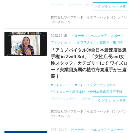
スマートトレーナー
wahoo
ELITE
＋
タグをもっと見る
メンテナンス
クリーナー
ガラスコーティング
株式会社ワイズロード・イエローハット オンライン
ワックス
KeePer
プレスルーム
2023.12.15
ビューティ・ヘルスケア・スポーツ、
ファッション・ライフスタイル、自動車・乗り物
「アミノバイタルⓇ全日本最速店長選
手権 in Zwift 3rd」 「女性店長and女
性スタッフ」カテゴリーにて ワイズロ
ード実業団所属の植竹海貴選手が三連
覇！
ワイズロード
ワイ・インターナショナル
ワイズロード新宿本館
全日本最速店長選手権
サイクルスポーツ
Zwift
植竹海貴
＋
タグをもっと見る
株式会社ワイズロード・イエローハット オンライン
プレスルーム
2021.11.19
ビューティ・ヘルスケア・スポーツ、