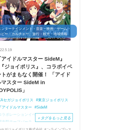
エンターテインメント・音楽・映画、ゲーム・
ホビー・カルチャー、旅行・観光・地域情報
22.5.19
『アイドルマスター SideM』
×『ジョイポリス』、コラボイベ
ントがまもなく開催！ 「アイド
マスター SideM in
OYPOLIS」
CAセガジョイポリス
東京ジョイポリス
『アイドルマスター
SideM
コラボレーションイベント
＋
タグをもっと見る
屋内型テーマパーク
アトラクションコラボ
アイドルマスター
Aセガジョイポリス株式会社 オンラインプレス