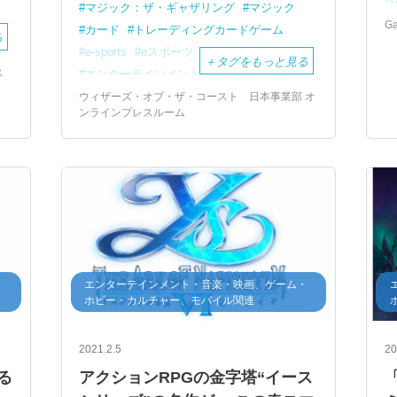
マジック：ザ・ギャザリング
マジック
G
カード
トレーディングカードゲーム
る
e-sports
eスポーツ
TCG
ホビー
＋
タグをもっと見る
ス
エンターテインメント
ウィザーズ・オブ・ザ・コースト 日本事業部 オ
ンラインプレスルーム
・
エンターテインメント・音楽・映画、ゲーム・
ホビー・カルチャー、モバイル関連
2021.2.5
20
る
アクションRPGの金字塔“イース