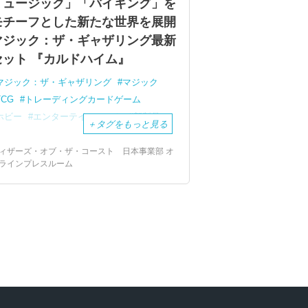
ミュージック」「バイキング」を
モチーフとした新たな世界を展開
マジック：ザ・ギャザリング最新
セット 『カルドハイム』
マジック：ザ・ギャザリング
マジック
TCG
トレーディングカードゲーム
ホビー
エンターテインメント
新製品
＋
タグをもっと見る
ィザーズ・オブ・ザ・コースト 日本事業部 オ
ラインプレスルーム