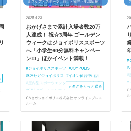
ルスケア・スポーツ、旅行・観光・地域情報
2025.4.23
20
周
おかげさまで累計入場者数20万
ト
人達成！ 祝☆3周年 ゴールデン
リ
ウィークはジョイポリススポーツ
締
へ「小学生60分無料キャンペー
ン!!!」ほかイベント満載！
ジョイポリススポーツ
JOYPOLIS
CAセガジョイポリス
イオン仙台中山店
る
屋内型スポーツエンターテインメント施設
＋
タグをもっと見る
ス
C
GW
ゴールデンウィーク
ル
小学生60分無料キャンペーン
オラキオ
CAセガジョイポリス株式会社 オンラインプレス
ルーム
佐藤あり紗