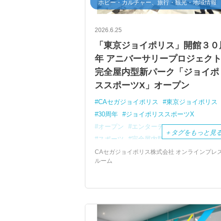
ホビー・カルチャー、旅行・観光・地域情報
2026.6.25
「東京ジョイポリス」開館３０
年 アニバーサリープロジェク
完全屋内型新パーク「ジョイポ
ススポーツX」オープン
CAセガジョイポリス
東京ジョイポリス
30周年
ジョイポリススポーツX
オープン
エンターテインメント
＋
タグをもっと見
スポーツ
完全屋内型
お台場
CAセガジョイポリス株式会社 オンラインプレ
ルーム