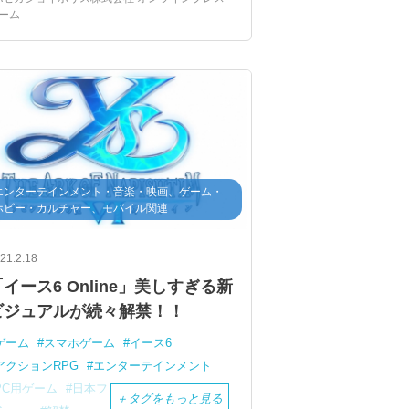
ーム
バンダイナムコエンターテインメント
世界初の音ゲーコースター
トゥクトゥク
イベント限定
占いアトラクション
オリジナル景品
クイズラリー
カフェレストラン
コラボメニュー
ノベルティ付きコラボチケット
ミニキャラ
オリジナルグッズ
デジタルコンテンツ
エンターテインメント・音楽・映画、ゲーム・
ホビー・カルチャー、モバイル関連
21.2.18
イース6 Online」美しすぎる新
ビジュアルが続々解禁！！
ゲーム
スマホゲーム
イース6
アクションRPG
エンターテインメント
PC用ゲーム
日本ファルコム
Restar
＋
タグをもっと見る