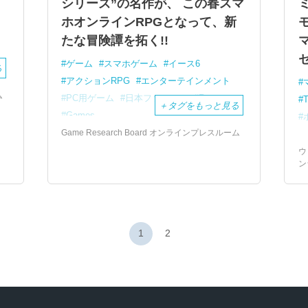
シリーズ”の名作が、 この春スマ
ホオンラインRPGとなって、新
たな冒険譚を拓く!!
ゲーム
スマホゲーム
イース6
る
アクションRPG
エンターテインメント
ム
PC用ゲーム
日本ファルコム
Restar
＋
タグをもっと見る
Games
Game Research Board オンラインプレスルーム
ウ
ン
1
2