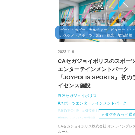
ゲーム・ホビー・カルチャー、ビューティ・
ルスケア・スポーツ、旅行・観光・地域情報
2023.11.9
CAセガジョイポリスのスポー
エンターテインメントパーク
「JOYPOLIS SPORTS」 初の
イセンス施設
CAセガジョイポリス
スポーツエンターテインメントパーク
JOYPOLIS
SPORTS
＋
タグをもっと見
初のライセンス施設
北九州イノベーションセンター店
CAセガジョイポリス株式会社 オンラインプレ
ルーム
グランドオープン
GZキャピタル