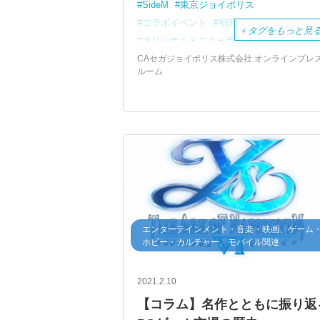
SideM
東京ジョイポリス
コラボイベント
初開催
描き起こし
＋
タグをもっと見
オリジナルミニキャラ
アイドル
制服
バンダイナムコエンターテインメント
CAセガジョイポリス株式会社 オンラインプレ
ルーム
デックス東京ビーチ
エンターテインメント・音楽・映画、ゲーム
ホビー・カルチャー、モバイル関連
2021.2.10
【コラム】名作とともに振り返