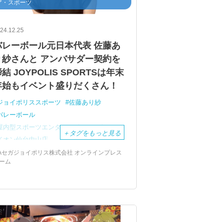
ア・スポーツ
24.12.25
バレーボール元日本代表 佐藤あ
り紗さんと アンバサダー契約を
結 JOYPOLIS SPORTSは年末
年始もイベント盛りだくさん！
ジョイポリススポーツ
佐藤あり紗
バレーボール
屋内型スポーツエンターテインメント
＋
タグをもっと見る
イオン仙台中山店
バレーボール元日本代表
アンバサダー
Aセガジョイポリス株式会社 オンラインプレス
ーム
宮城県仙台市
JOYPOLIS
SPORTS
東京ジョイポリス
バースデーサービス
年末年始イベント
初夢チケット
イーグルスめいろ
正月遊び
福笑い
かるた