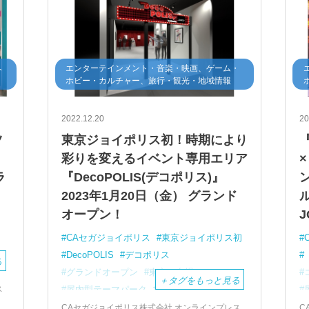
ヘ
エンターテインメント・音楽・映画、ゲーム・
ホビー・カルチャー、旅行・観光・地域情報
2022.12.20
20
ツ
東京ジョイポリス初！時期により
彩りを変えるイベント専用エリア
ラ
『DecoPOLIS(デコポリス)』
2023年1月20日（金） グランド
ル
オープン！
J
CAセガジョイポリス
東京ジョイポリス初
DecoPOLIS
デコポリス
る
グランドオープン
東京・台場
＋
タグをもっと見る
ス
屋内型テーマパーク
東京ジョイポリス
イベント専用エリア
CAセガジョイポリス株式会社 オンラインプレス
C