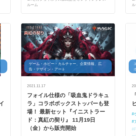
ルーム
ル
エンターテインメントコンテンツ
最新VR
庁
コンテンツ体験
女性VTuberグループ
ホロライブ
コラボの限定展示
Sparklers
ホロライブ×ジョイポリス
DREAMY
PARTY
・
ゲーム・ホビー・カルチャー、企業情報、広
告・デザイン・アート
2021.11.17
20
と
フォイル仕様の「吸血鬼ドラキュ
「
イ
ラ」コラボボックストッパーも登
マ
場！ 最新セット『イニストラー
ド：真紅の契り』 11月19日
（金）から販売開始