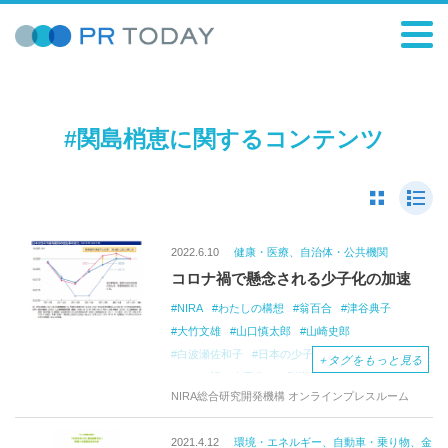
#関島梢恵に関するコンテンツ
2022.6.10
健康・医療、自治体・公共機関
コロナ禍で懸念される少子化の加速
NIRA
わたしの構想
翁百合
津谷典子
大竹文雄
山口慎太郎
山崎史郎
白波瀬佐和子
日本の少子化
少子化問題
＋
タグをもっと見る
コロナ禍の少子化への影響
日本の出生数
NIRA総合研究開発機構 オンラインプレスルーム
合計特殊出生率
希望出生率
人口学
人口動態
若年女性人口
晩産化
出産先送り
2021.4.12
環境・エネルギー、自動車・乗り物、金
人口減少
行動経済学
少子化対策
若者重視