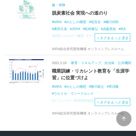
融・保険
ジェンダーギャップの解消
在宅勤務
脱炭素社会 実現への道のり
テレワーク
男性の育児・家事参加
働き方改革
子育て支援
子ども支援
児童手当
NIRA
わたしの構想
翁百合
橘川武郎
待機児童解消
子ども・家族政策
ミュルダール
奥田久栄
JERA
松村敏弘
貞森恵祐
IEA
予防的社会政策
包括的な人への投資
国際エネルギー機関
デービッド・ロー
＋
タグをもっと見る
若者や女性が活躍できる社会
DavidLowe
オーストラリア大使館
脱炭素
効率的な人材育成モデル
関島梢恵
北島あゆみ
NIRA総合研究開発機構 オンラインプレスルーム
脱炭素社会
カーボンニュートラル
CO2
排出実質ゼロ
COP26
エネルギー政策
2021.2.10
教育・スキルアップ、自治体・公共機関
グリーン成長戦略
エネルギー基本計画
職業訓練・リカレント教育を「生涯学
電源構成
再生可能エネルギー
脱炭素火力
習」に位置づけよ
ゼロエミッション火力
アンモニア
水素
アンモニア発電
水素発電
NIRA
わたしの構想
柳川範之
菅沼隆
カーボンプライシング
炭素税
CCS
CCUS
ウルリカ・ヴィークルンド
オーストラリア
グリーン水素
スウェーデン雇用保障協議会
TRR
＋
タグをもっと見る
グリーンアンモニア
低炭素水素
マイケル・ファン
SkillsFuture
水素サプライチェーン
NIRA総合研究開発機構 オンラインプレスルーム
スキルズフューチャー・
シンガポール
アンモニアサプライチェーン
関島梢恵
辰巳哲子
桐原武文
茨城大学リカレント教育
職業訓練
リカレント教育
生涯学習
生涯教育
スキル
仕事のスキル