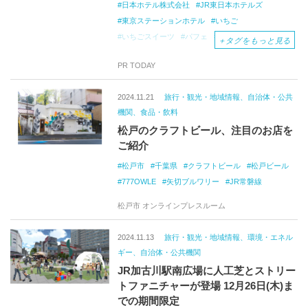
日本ホテル株式会社
JR東日本ホテルズ
東京ステーションホテル
いちご
いちごスイーツ
パフェ
いちごパフェ
＋
タグをもっと見る
ストロベリーパフェ
ストロベリー
苺
PR TODAY
東京カフェ
ロビーラウンジ
夜パフェ
2024.11.21
旅行・観光・地域情報、自治体・公共
機関、食品・飲料
松戸のクラフトビール、注目のお店を
ご紹介
松戸市
千葉県
クラフトビール
松戸ビール
777OWLE
矢切ブルワリー
JR常磐線
松戸市 オンラインプレスルーム
2024.11.13
旅行・観光・地域情報、環境・エネル
ギー、自治体・公共機関
JR加古川駅南広場に人工芝とストリー
トファニチャーが登場 12月26日(木)ま
での期間限定