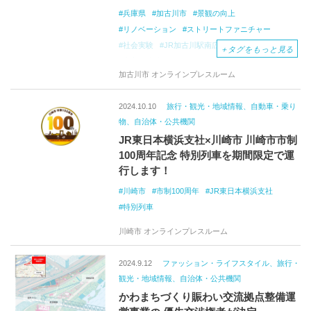
兵庫県
加古川市
景観の向上
リノベーション
ストリートファニチャー
社会実験
JR加古川駅南広場
人工芝
＋
タグをもっと見る
産官学連携
アウトドア
イルミネーション
加古川市 オンラインプレスルーム
2024.10.10
旅行・観光・地域情報、自動車・乗り
物、自治体・公共機関
JR東日本横浜支社×川崎市 川崎市市制
100周年記念 特別列車を期間限定で運
行します！
川崎市
市制100周年
JR東日本横浜支社
特別列車
川崎市 オンラインプレスルーム
2024.9.12
ファッション・ライフスタイル、旅行・
観光・地域情報、自治体・公共機関
かわまちづくり賑わい交流拠点整備運