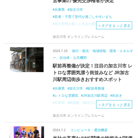
営事業の 優先交渉権者が決定
兵庫県
加古川市
若者・子育て世代が過ごしやすいまち
河川空間が新しく生まれ変わる
＋
タグをもっと見る
かわまちづくり賑わい交流拠点整備運営事業
加古川市 オンラインプレスルーム
優先交渉権者
賑わい交流拠点
SAVE
KAKOGAWA
コンソーシアム
国土交通省
2024.7.19
旅行・観光・地域情報、環境・エネルギ
ＪＲ加古川駅
加古川市かわまちづくり計画
ー、自治体・公共機関
駅前再整備が決定！注目の加古川市 レ
トロな雰囲気漂う街並みなど JR加古
川駅周辺街歩きおすすめスポット
兵庫県
加古川市
駅前再整備
レトロな雰囲気
JR加古川駅周辺
街歩き
日本初
純国産
加古川パスタ
ご当地グルメ
＋
タグをもっと見る
かつめし
地場産業
靴下
ウール
学ぶ体験
加古川市 オンラインプレスルーム
寺家町
日本毛織
ニッケ社宅
異人館「ニッケ倶楽部」
希少エリア
2024.7.2
コンピュータ・通信機器