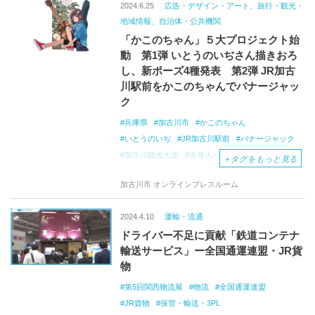
2024.6.25
広告・デザイン・アート、旅行・観光・
地域情報、自治体・公共機関
「かこのちゃん」５大プロジェクト始
動 第1弾 いとうのいぢさん描きおろ
し、新ポーズ4種発表 第2弾 JR加古
川駅前をかこのちゃんでバナージャッ
ク
兵庫県
加古川市
かこのちゃん
いとうのいぢ
JR加古川駅前
バナージャック
加古川観光大使
等身大パネル
新ポーズ発表
＋
タグをもっと見る
灼眼のシャナ
涼宮ハルヒ
イラストレーター
加古川市 オンラインプレスルーム
2024.4.10
運輸・流通
ドライバー不足に貢献「鉄道コンテナ
輸送サービス」ー全国通運連盟・JR貨
物
第5回関西物流展
物流
全国通運連盟
JR貨物
保管・輸送・3PL