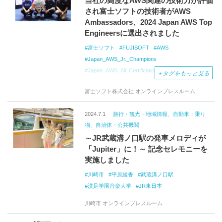
当社の高度なAWS関連の技術力が評価
され富士ソフトの技術者がAWS
Ambassadors、2024 Japan AWS Top
Engineersに選出されました
富士ソフト
FUJISOFT
AWS
Japan_AWS_Jr._Champions
Japan_AWS_All_Certifications_Engineers
＋
タグをもっと見る
Japan_AWS_Top_Engineers
富士ソフト株式会社 オンラインプレスルーム
AWS_Ambassadors
2024.7.1
旅行・観光・地域情報、自動車・乗り
物、自治体・公共機関
～JR武蔵溝ノ口駅の発車メロディが
「Jupiter」に！～ 記念セレモニーを
実施しました
川崎市
平原綾香
武蔵溝ノ口駅
洗足学園音楽大学
JR東日本
川崎市 オンラインプレスルーム