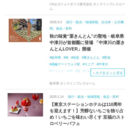
CAセガジョイポリス株式会社 オンラインプレスルー
ム
2025.9.3
旅行・観光・地域情報、自治体・公共機
関、食品・飲料
秋の味覚“栗きんとん”の聖地・岐阜県
中津川が首都圏に登場 「中津川の栗き
んとんLOVER」開催
岐阜県
秋
味覚
栗きんとん
聖地
高輪ゲートウェイ駅
リニア
中津川
イベント
JR
栗
どら焼き
PR
＋
タグをもっと見る
岐阜県 オンラインプレスルーム
2025.2.14
旅行・観光・地域情報、食品・飲料
【東京ステーションホテルは110周年
を迎えます！】芳醇ないちごを独り占
め！いちごを味わい尽くす 至福のスト
ロベリーパフェ